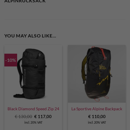
ALPINRUCKSACK
YOU MAY ALSO LIKE…
-10%
Black Diamond Speed Zip 24
La Sportive Alpine Backpack
Original
Current
€
130,00
€
117,00
€
110,00
price
price
incl. 20% VAT
incl. 20% VAT
was:
is:
€ 130,00.
€ 117,00.