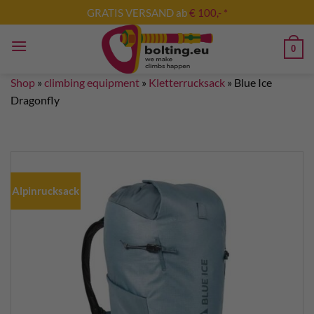
Skip
GRATIS VERSAND ab
€ 100,- *
to
content
0
Shop
»
climbing equipment
»
Kletterrucksack
»
Blue Ice
Dragonfly
Alpinrucksack