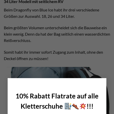
34 Liter Modell mit seitlichem RV
Beim Dragonfly von Blue Ice habt ihr drei verschiedene
Größen zur Auswahl. 18, 26 und 34 Liter.
Beim größten Volumen unterscheidet sich die Bauweise ein
klein wenig. Denn da hat der Bag seitlich einen wasserdichten
Reißverschluss.
Somit habt ihr immer sofort Zugang zum Inhalt, ohne den
Deckel öffnen zu müssen!
×
10% Rabatt Flatrate auf alle
Kletterschuhe
!!!