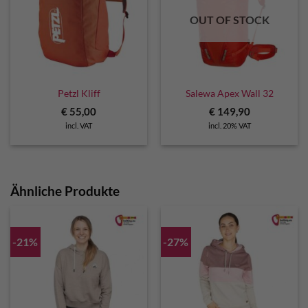
OUT OF STOCK
Petzl Kliff
Salewa Apex Wall 32
€
55,00
€
149,90
incl. VAT
incl. 20% VAT
Ähnliche Produkte
-21%
-27%