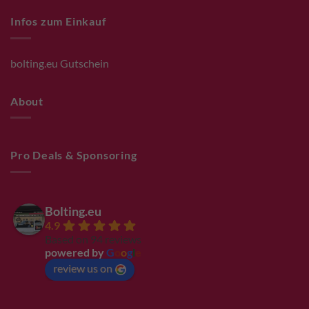
Infos zum Einkauf
bolting.eu Gutschein
About
Pro Deals & Sponsoring
Bolting.eu
4.9
Based on 94 reviews
powered by
G
o
o
g
l
e
review us on