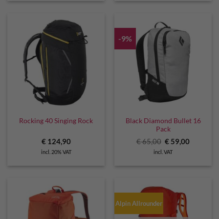
-9%
Black Diamond Bullet 16
Rocking 40 Singing Rock
Pack
Original
Current
€
124,90
€
65,00
€
59,00
price
price
incl. 20% VAT
incl. VAT
was:
is:
€ 65,00.
€ 59,00.
Alpin Allrounder