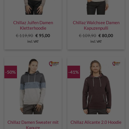
Chillaz Juifen Damen
Chillaz Walchsee Damen
Kletterhoodie
Kapuzenpulli
Original
Current
Original
Current
€
119,90
€
95,00
€
109,90
€
80,00
price
price
price
price
incl. VAT
incl. VAT
was:
is:
was:
is:
€ 119,90.
€ 95,00.
€ 109,90.
€ 80,00.
-50%
-41%
Chillaz Damen Sweater mit
Chillaz Alicante 2.0 Hoodie
Kapuze