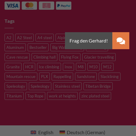
Tags
A2
A2 Steel
A4 steel
Alpine climbing
Alpine route
Aluminum
Bestseller
Big Wall Climbing
Canyoning
Cave rescue
Climbing hall
Flying Fox
Glacier travelling
Granite
HCR
Ice climbing
Inox
M8
M10
M12
Mountain rescue
PLX
Rappelling
Sandstone
Slacklining
Speleology
Speleology
Stainless steel
Tibetan Bridge
Titanium
Top Rope
work at heights
zinc plated steel
English
Deutsch
(
German
)