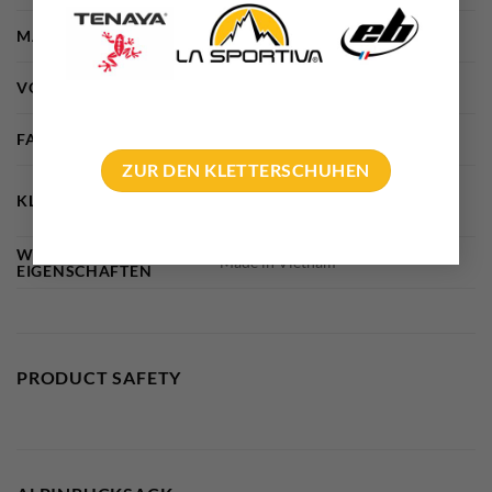
MARKE
Blue Ice
VOLUMEN
18 Liter, 26 Liter, 34 Liter
FARBE
hellblau, orange
ZUR DEN KLETTERSCHUHEN
Alpine climbing, Hochtouren,
KLETTERDISZIPLIN
Nordwände
WEITERE
Made in Vietnam
EIGENSCHAFTEN
PRODUCT SAFETY