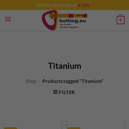
Skip
GRATIS VERSAND ab
€ 100,- *
to
content
0
Titanium
Shop
/
Products tagged “Titanium”
FILTER