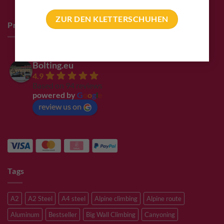
ZUR DEN KLETTERSCHUHEN
Pro Deals & Sponsoring
Bolting.eu
4.9
Based on 94 reviews
powered by
G
o
o
g
l
e
review us on
Tags
A2
A2 Steel
A4 steel
Alpine climbing
Alpine route
Aluminum
Bestseller
Big Wall Climbing
Canyoning