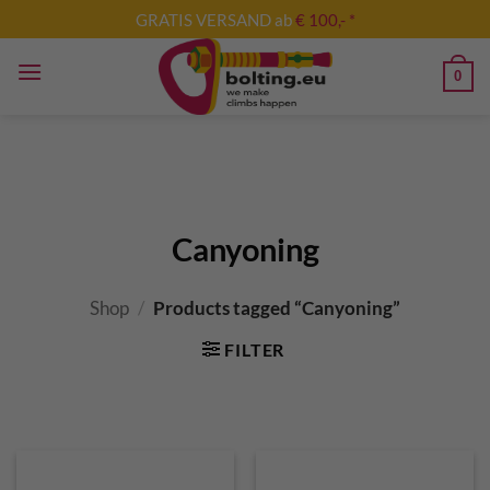
Skip
GRATIS VERSAND ab
€ 100,- *
to
content
0
Canyoning
Shop
/
Products tagged “Canyoning”
FILTER