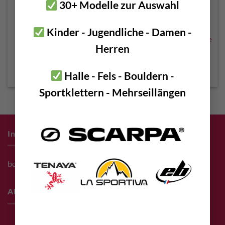
30+ Modelle zur Auswahl
Kinder - Jugendliche - Damen -
Kong Gi Gi
Kong Full Sicherungsplatte
Herren
Sicherungsplatte
€
11,90
€
34,90
incl. 20% VAT
incl. 20% VAT
Halle - Fels - Bouldern -
Sportklettern - Mehrseillängen
Infos zum Einkauf
bolting.eu Gutschein
About