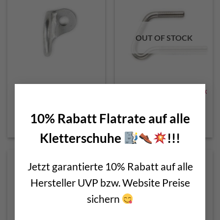
OUT OF STOCK
×
Bolt hanger Round
Canyoning glue in bolt 10 x
100mm AISI 316L
€
6,99
€
7,99
10% Rabatt Flatrate auf alle
incl. VAT
incl. 20% VAT
Kletterschuhe
!!!
Jetzt garantierte 10% Rabatt auf alle
Top Seller
Hersteller UVP bzw. Website Preise
sichern