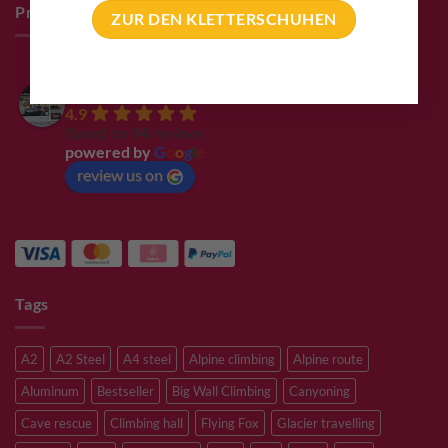
Pro Deals & Sponsoring
ZUR DEN KLETTERSCHUHEN
Bolting.eu
4.9
Based on 94 reviews
powered by
G
o
o
g
l
e
review us on
Tags
A2
A2 Steel
A4 steel
Alpine climbing
Alpine route
Aluminum
Bestseller
Big Wall Climbing
Canyoning
Cave rescue
Climbing hall
Flying Fox
Glacier travelling