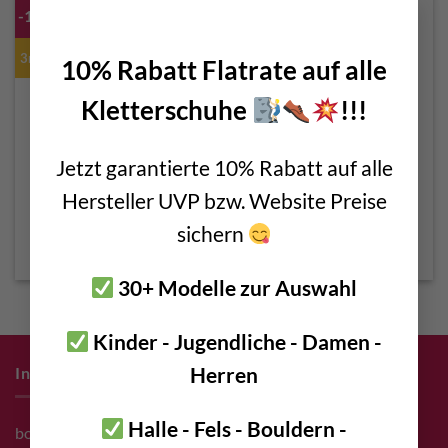
×
-12%
-9%
3mm
3mm
10% Rabatt Flatrate auf alle
Kletterschuhe
!!!
Jetzt garantierte 10% Rabatt auf alle
12mm Austrialpin bolt
10mm Austrialpin bolt
Hersteller UVP bzw. Website Preise
hanger AISI 316L
hanger AISI 316L
Original
Current
Original
Current
sichern
€
3,30
€
2,90
€
3,30
€
3,00
price
price
price
price
incl. 20% VAT
incl. 20% VAT
was:
is:
was:
is:
€ 3,30.
€ 2,90.
€ 3,30.
€ 3,00.
30+ Modelle zur Auswahl
Kinder - Jugendliche - Damen -
Herren
Infos zum Einkauf
Halle - Fels - Bouldern -
bolting.eu Gutschein