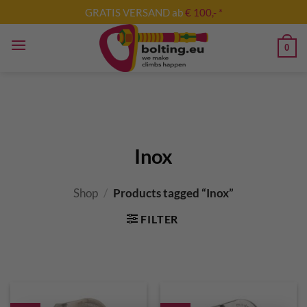
Skip
GRATIS VERSAND ab
€ 100,- *
to
content
0
Inox
Shop
/
Products tagged “Inox”
FILTER