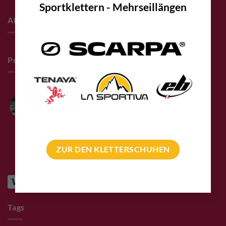
Sportklettern - Mehrseillängen
About
Pro Deals & Sponsoring
Bolting.eu
4.9
Based on 94 reviews
powered by
G
o
o
g
l
e
review us on
ZUR DEN KLETTERSCHUHEN
Tags