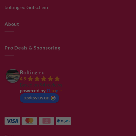
bolting.eu Gutschein
About
Pro Deals & Sponsoring
Bolting.eu
4.9
Based on 94 reviews
powered by
G
o
o
g
l
e
review us on