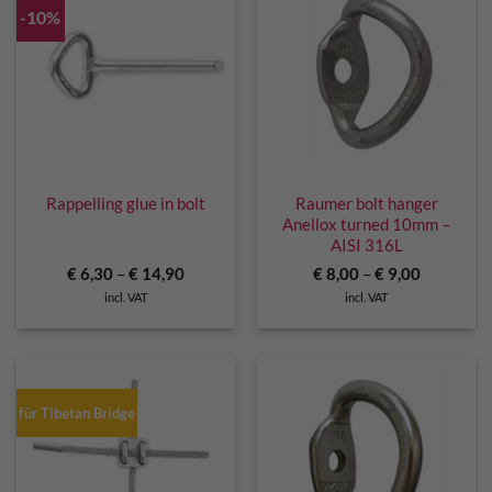
-10%
Rappelling glue in bolt
Raumer bolt hanger
Anellox turned 10mm –
AISI 316L
€
6,30
–
€
14,90
€
8,00
–
€
9,00
incl. VAT
incl. VAT
für Tibetan Bridge