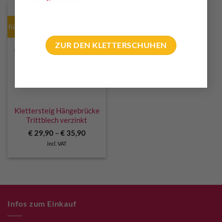
für Hängebrücke
ZUR DEN KLETTERSCHUHEN
Klettersteig Hängebrücke
Trittblech verzinkt
€
29,90
–
€
35,90
incl. VAT
Infos zum Einkauf