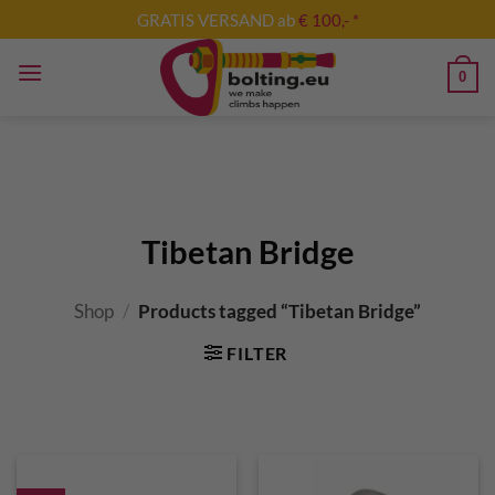
Skip
GRATIS VERSAND ab
€ 100,- *
to
content
0
Tibetan Bridge
Shop
/
Products tagged “Tibetan Bridge”
FILTER