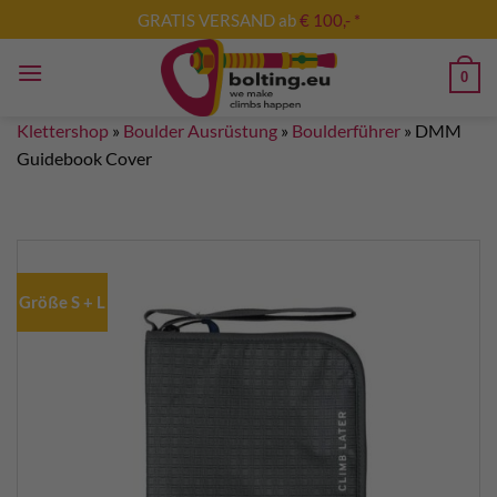
Zum
GRATIS VERSAND ab
€ 100,- *
Inhalt
springen
0
Klettershop
»
Boulder Ausrüstung
»
Boulderführer
»
DMM
Guidebook Cover
Größe S + L