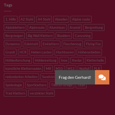
Tags
1. Hilfe
A2 Stahl
A4 Stahl
Abseilen
Alpine route
Alpinklettern
Alpinroute
Aluminium
Aramid
Bergrettung
Bergsteigen
Big Wall Klettern
Bouldern
Canyoning
Dyneema
Edelstahl
Eisklettern
Flaschenzug
Flying Fox
Granit
HCR
Heben Lasten
Hochtouren
Höhenarbeiten
Höhlenforschung
Höhlenrettung
Inox
Kevlar
Kletterhalle
künstliche Kletterrouten
M8
M10
M12
Notfall
PLX
redundantes Arbeiten
Sandstein
Skitouren
Slacklining
Speleologie
Sportklettern
Tibetan Bridge
Titan
Trad Klettern
verzinkter Stahl