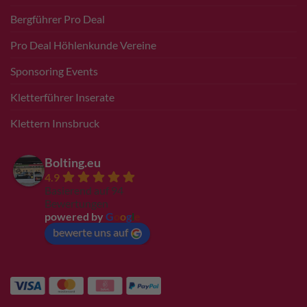
Bergführer Pro Deal
Pro Deal Höhlenkunde Vereine
Sponsoring Events
Kletterführer Inserate
Klettern Innsbruck
Bolting.eu
4.9
Basierend auf 94
Bewertungen
powered by
G
o
o
g
l
e
bewerte uns auf