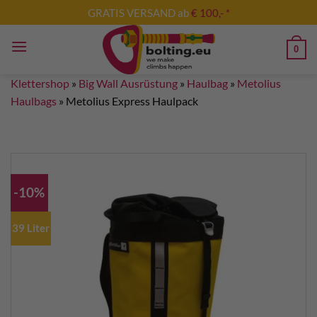
Zum
GRATIS VERSAND ab
€ 100,- *
Inhalt
springen
0
Klettershop
»
Big Wall Ausrüstung
»
Haulbag
»
Metolius
Haulbags
»
Metolius Express Haulpack
-10%
39 Liter