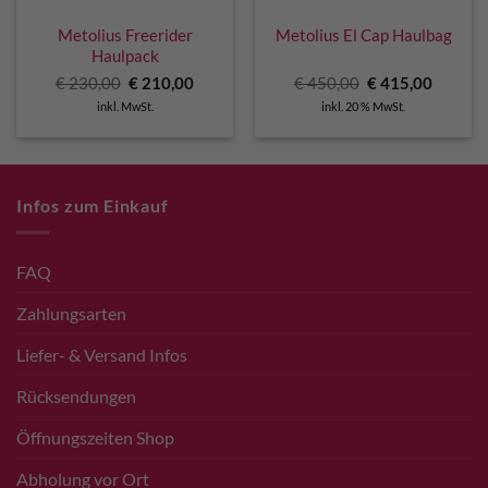
Metolius Freerider
Metolius El Cap Haulbag
Haulpack
Ursprünglicher
Aktueller
Ursprünglicher
Aktuell
€
230,00
€
210,00
€
450,00
€
415,00
Preis
Preis
Preis
Preis
inkl. MwSt.
inkl. 20 % MwSt.
war:
ist:
war:
ist:
€ 230,00
€ 210,00.
€ 450,00
€ 415,0
Infos zum Einkauf
FAQ
Zahlungsarten
Liefer- & Versand Infos
Rücksendungen
Öffnungszeiten Shop
Abholung vor Ort