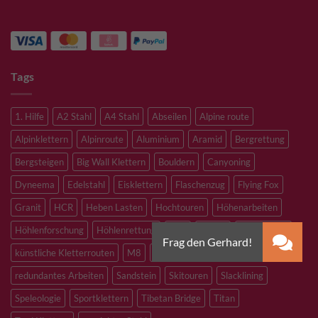
Tags
1. Hilfe
A2 Stahl
A4 Stahl
Abseilen
Alpine route
Alpinklettern
Alpinroute
Aluminium
Aramid
Bergrettung
Bergsteigen
Big Wall Klettern
Bouldern
Canyoning
Dyneema
Edelstahl
Eisklettern
Flaschenzug
Flying Fox
Granit
HCR
Heben Lasten
Hochtouren
Höhenarbeiten
Höhlenforschung
Höhlenrettung
Inox
Kevlar
Kletterhalle
künstliche Kletterrouten
M8
M10
M12
Notfall
PLX
redundantes Arbeiten
Sandstein
Skitouren
Slacklining
Speleologie
Sportklettern
Tibetan Bridge
Titan