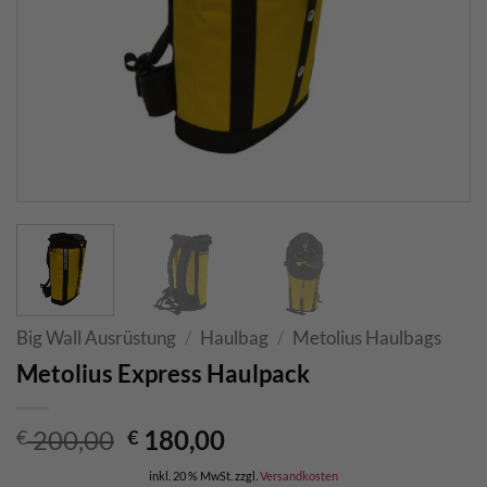
Big Wall Ausrüstung
/
Haulbag
/
Metolius Haulbags
Metolius Express Haulpack
Ursprünglicher
Aktueller
200,00
180,00
€
€
Preis
Preis
inkl. 20 % MwSt.
zzgl.
Versandkosten