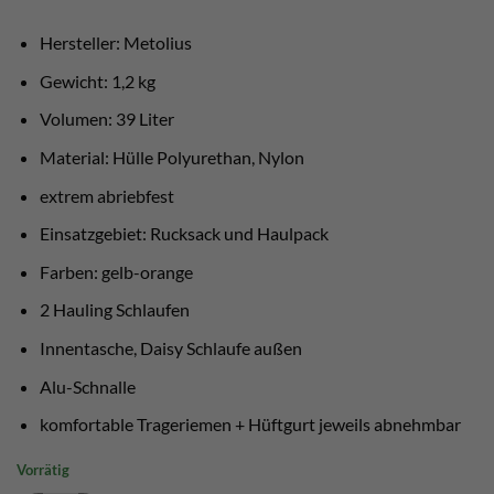
war:
ist:
€ 200,00
€ 180,00.
Hersteller: Metolius
Gewicht: 1,2 kg
Volumen: 39 Liter
Material: Hülle Polyurethan, Nylon
extrem abriebfest
Einsatzgebiet: Rucksack und Haulpack
Farben: gelb-orange
2 Hauling Schlaufen
Innentasche, Daisy Schlaufe außen
Alu-Schnalle
komfortable Trageriemen + Hüftgurt jeweils abnehmbar
Vorrätig