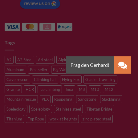
review us on
Tags
A2
A2 Steel
A4 steel
Alpine climbing
Alpine route
Aluminum
Bestseller
Big Wall Climbing
Canyoning
Cave rescue
Climbing hall
Flying Fox
Glacier travelling
Granite
HCR
Ice climbing
Inox
M8
M10
M12
Mountain rescue
PLX
Rappelling
Sandstone
Slacklining
Speleology
Speleology
Stainless steel
Tibetan Bridge
Titanium
Top Rope
work at heights
zinc plated steel