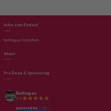
Infos zum Einkauf
bolting.eu Gutschein
About
Pro Deals & Sponsoring
Bolting.eu
4.9
Based on 94 reviews
powered by
G
o
o
g
l
e