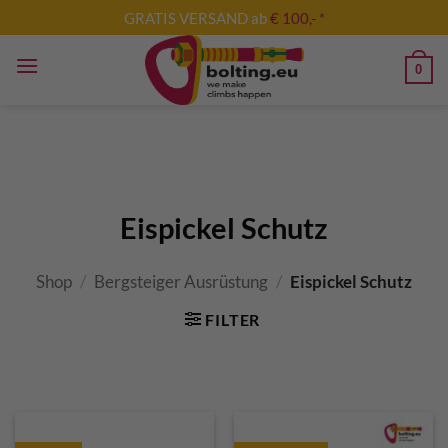
Skip
GRATIS VERSAND ab
€ 100,- *
to
content
0
Eispickel Schutz
Shop
/
Bergsteiger Ausrüstung
/
Eispickel Schutz
FILTER