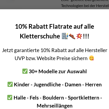
Technologien bei der Herstel
Alle vorgestellten Modelle h
können sie direkt an den
Kle
10% Rabatt Flatrate auf alle
Wieso sollte ich 
Kletterschuhe
!!!
wenden?
Jetzt garantierte 10% Rabatt auf alle Hersteller
chern schaut ihr ganz oft nach oben. Das ist auch gut so. Denn schl
UVP bzw. Website Preise sichern
partner gerade macht.
ieses “Hinaufschauen” kommt es zu einer ständigen Beugung der H
30+ Modelle zur Auswahl
äufig zu diesen Problemen.
Kinder - Jugendliche - Damen - Herren
ende Aufmerksamkeit durch müden Nacken
aut irgendwann überhaupt nicht mehr nach oben
Halle - Fels - Bouldern - Sportklettern -
nungen in der Nackenmuslulatur
Mehrseillängen