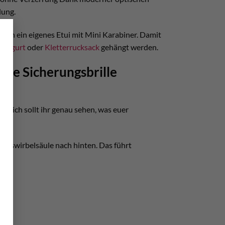
lung.
×
aben ein eigenes Etui mit Mini Karabiner. Damit
ttergurt
oder
Kletterrucksack
gehängt werden.
eine Sicherungsbrille
ießlich sollt ihr genau sehen, was euer
alswirbelsäule nach hinten. Das führt