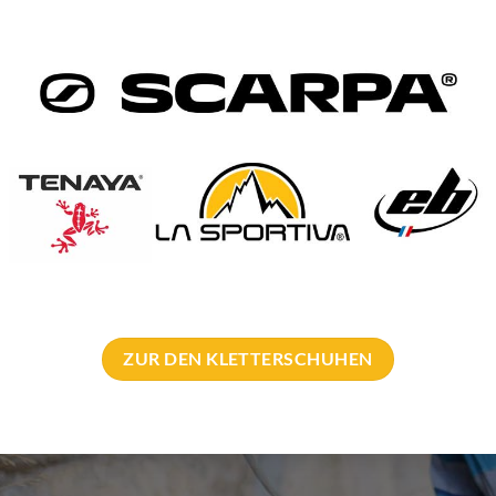
hes Einklemmen von Nerven- und Blutbahnen
etterbrille kann die meisten dieser Probleme einfach beseitigen.
 Oder besser gesagt. Ihr könnt einfach gerade ausschauen und seh
ZUR DEN KLETTERSCHUHEN