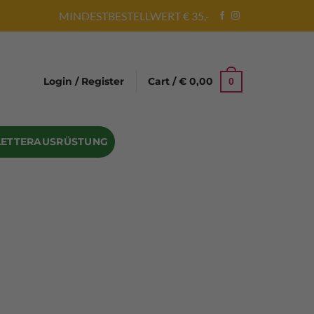
MINDESTBESTELLWERT € 35,-
Login / Register
Cart /
€
0,00
0
LETTERAUSRÜSTUNG
Abseilgeräte
Bandschlinge
Rock hammer
Geschenke für Kletterer
Climbing gloves
Kletterhelme
Kletter Trainingsbalken
Sicherungsgeräte
Seilsäcke
Seilrollen
 Eispickel – Eisgeräte
Eisschrauben
en
Steigeisen Ersatzteile – Zubehör
len
Skyhook Climbing