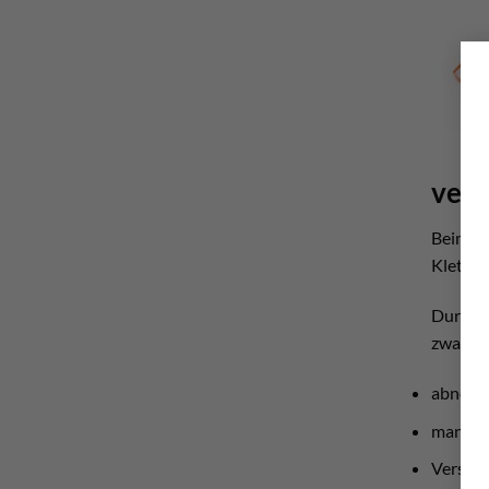
ver
Beim Si
Kletter
Durch d
zwangsl
abnehm
man sch
Verspan