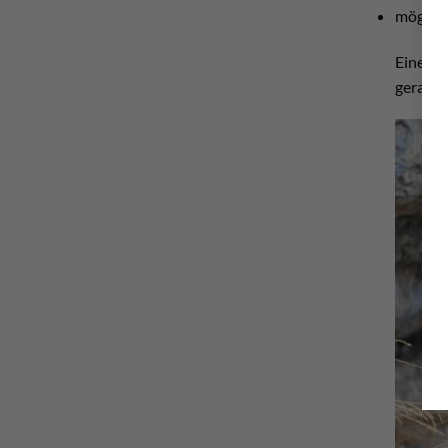
möglic
Eine Kl
gerade.