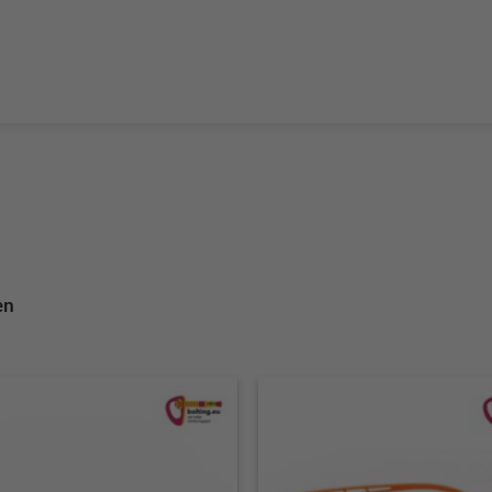
Boulderführer
Bouldermatten
Bouldertaschen
Boul
 Kurse & Buchung
Set up abseiling point
expansion bolt set
alvanic corrosion with expansion bolt
glue in bolt set
to bolt 
 up a climbing route with glue in bolt
Steel qualities at expansion bolt
en