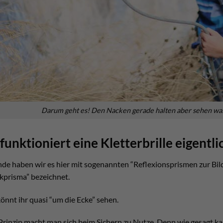
Darum geht es! Den Nacken gerade halten aber sehen was 
funktioniert eine Kletterbrille eigentli
de haben wir es hier mit sogenannten “Reflexionsprismen zur Bild
prisma” bezeichnet.
önnt ihr quasi “um die Ecke” sehen.
Prinzip macht man sich beim Sichern zu Nutze. Denn wie gesagt ka