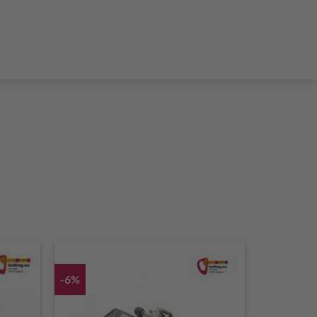
der Teleskop-Putzstöcke
Boulder accessories
Torque at expansion bolt
a climbing route
 and glue in bolt
What do expansion bolt think?
-6%