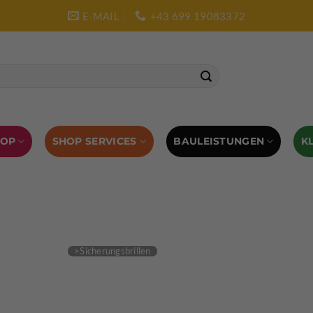
E-MAIL
+43 699 19083372
SHOP SERVICES
BAULEISTUNGEN
HOP
K
L AUSRÜSTUNG
BOULDERAUSRÜSTUNG
Abverkauf
Klettern
Chalkbag
Quickdraws
piton – Normal hook
 tool
Kletterführer
Kletterbekleidung
Klettergurte
tterschuhe
Kletterseil
Klettersteigsets
Klettertape
Reepschnur
Sicherungsbrillen
Selbstsicherungsschlinge
Eispickel
Eispickel Schutz
Hauen für Eisgeräte
Zubehör
ourengurte
LACD Biwaksack
Spaltenbergung
Steigeis
 hammer
Hand drill
Haulbag
Klemmkeile
Seilrol