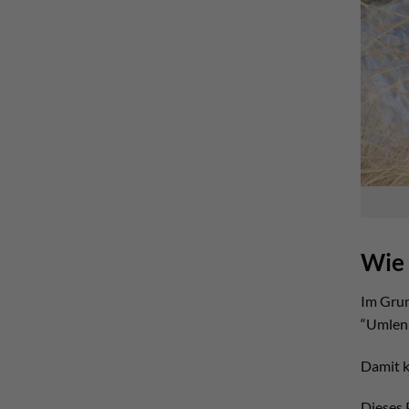
Wie 
Im Grun
“Umlenk
Damit k
Dieses 