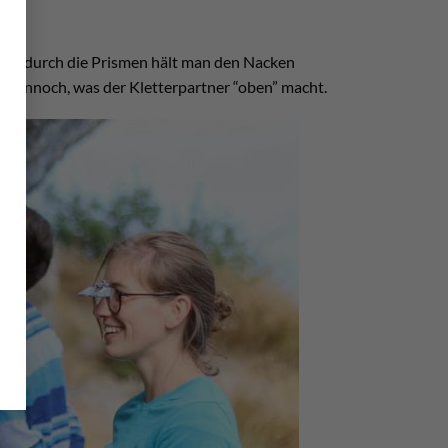
 Denn durch die Prismen hält man den Nacken
t dennoch, was der Kletterpartner “oben” macht.