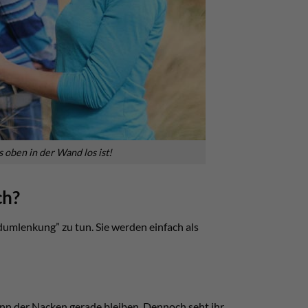
oben in der Wand los ist!
ch?
umlenkung” zu tun. Sie werden einfach als
nn der Nacken gerade bleiben. Dennoch seht ihr,