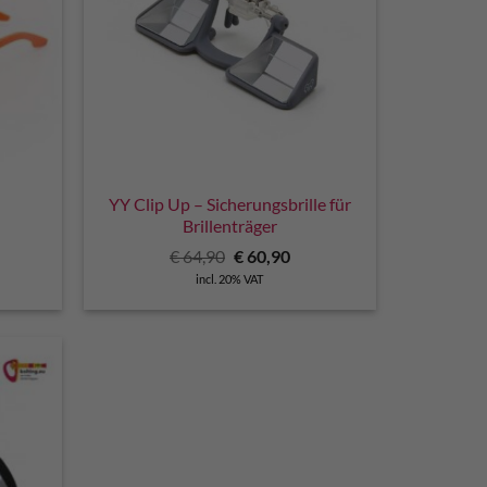
YY Clip Up – Sicherungsbrille für
Brillenträger
Original
Current
€
64,90
€
60,90
price
price
incl. 20% VAT
was:
is:
€ 64,90.
€ 60,90.