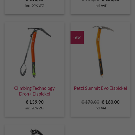
price
price
incl. 20% VAT
incl. VAT
was:
is:
€ 150,00.
€ 135,0
-6%
Climbing Technology
Petzl Summit Evo Eispickel
Dron+ Eispickel
Original
Curren
€
139,90
€
170,00
€
160,00
price
price
incl. 20% VAT
incl. VAT
was:
is:
€ 170,00.
€ 160,0