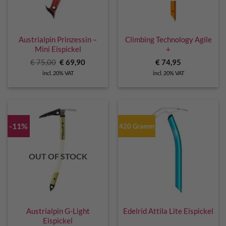
Austrialpin Prinzessin –
Climbing Technology Agile
Mini Eispickel
+
Original
Current
€
75,00
€
69,90
€
74,95
price
price
incl. 20% VAT
incl. 20% VAT
was:
is:
€ 75,00.
€ 69,90.
-11%
420 Gramm
OUT OF STOCK
Austrialpin G-Light
Edelrid Attila Lite Eispickel
Eispickel