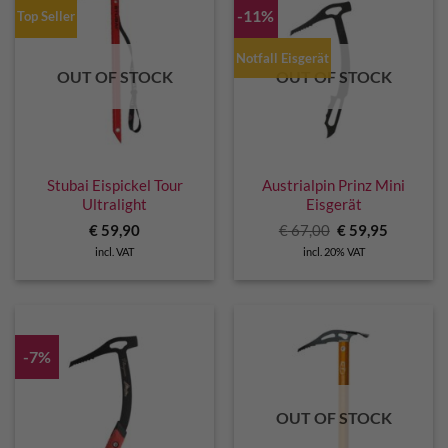
-11%
Top Seller
Notfall Eisgerät
OUT OF STOCK
OUT OF STOCK
Stubai Eispickel Tour
Austrialpin Prinz Mini
Ultralight
Eisgerät
Original
Current
€
59,90
€
67,00
€
59,95
price
price
incl. VAT
incl. 20% VAT
was:
is:
€ 67,00.
€ 59,95.
-7%
OUT OF STOCK