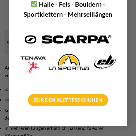
Halle - Fels - Bouldern -
Sportklettern - Mehrseillängen
Der CT Alpin Tour Tech ist ein Paradebeispiel für ein
klassisches Hochtouren Modell. Langer Schaft, Kopf aus Stahl
und einen soliden Dorn zum Abstützen.
Ansonsten teilen sich alle Hochtouren Produkte diese
vorteilhaften Eigenschaften:
ideal als “Stock”
sehr gut zum Schlagen von Stufen
ZUR DEN KLETTERSCHUHEN
können perfekt als “Toter Mann”, auch T-Anker genannt bei
der
Spaltenbergung
eingegraben werden
in mehreren Längen erhältlich, passend zu eurer
Körpergröße