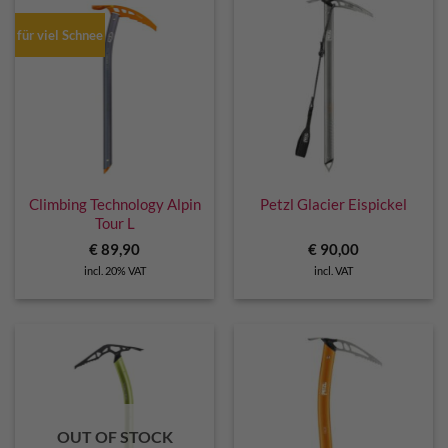
für viel Schnee
Climbing Technology Alpin
Petzl Glacier Eispickel
Tour L
€
89,90
€
90,00
incl. 20% VAT
incl. VAT
OUT OF STOCK