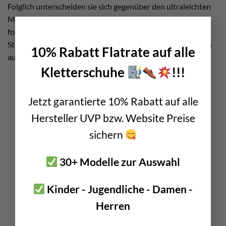
Folglich unterscheiden sie sich gegenüber den ultraleichten
Modellen vor allem durch die Schwungmasse. Oder anders
×
formuliert. Die schwereren Pickel sind zum Schlagen von
Stufen etwas effektiver und lassen sich bei steilen Passagen
10% Rabatt Flatrate auf alle
auch leichter in festes Eis einschlagen.
Kletterschuhe
!!!
Jetzt garantierte 10% Rabatt auf alle
Hersteller UVP bzw. Website Preise
sichern
30+ Modelle zur Auswahl
Kinder - Jugendliche - Damen -
Herren