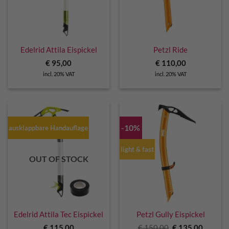
Edelrid Attila Eispickel
Petzl Ride
€
95,00
€
110,00
incl. 20% VAT
incl. 20% VAT
-10%
ausklappbare Handauflage
light & fast
OUT OF STOCK
Edelrid Attila Tec Eispickel
Petzl Gully Eispickel
Original
Curren
€
115,00
€
150,00
€
135,00