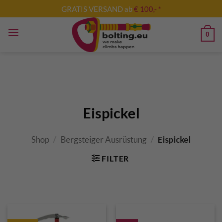
Skip
GRATIS VERSAND ab
€ 100,- *
to
content
0
Eispickel
Shop
/
Bergsteiger Ausrüstung
/
Eispickel
FILTER