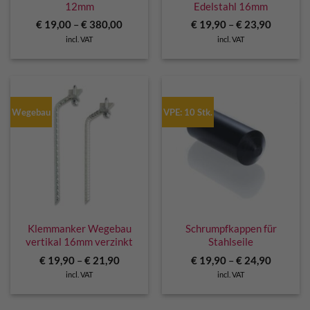
12mm
Edelstahl 16mm
€
19,00
–
€
380,00
€
19,90
–
€
23,90
incl. VAT
incl. VAT
Wegebau
VPE: 10 Stk.
Klemmanker Wegebau
Schrumpfkappen für
vertikal 16mm verzinkt
Stahlseile
€
19,90
–
€
21,90
€
19,90
–
€
24,90
incl. VAT
incl. VAT