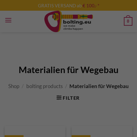
Skip
GRATIS VERSAND ab
€ 100,- *
to
content
0
Materialien für Wegebau
Shop
/
bolting products
/
Materialien für Wegebau
FILTER