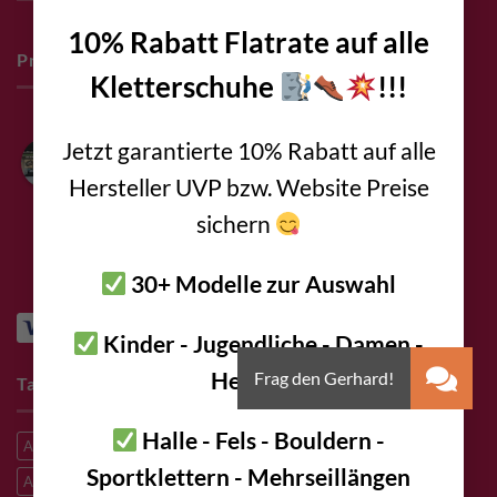
10% Rabatt Flatrate auf alle
Pro Deals & Sponsoring
Kletterschuhe
!!!
Jetzt garantierte 10% Rabatt auf alle
Bolting.eu
4.9
Hersteller UVP bzw. Website Preise
Based on 94 reviews
powered by
G
o
o
g
l
e
sichern
review us on
30+ Modelle zur Auswahl
Kinder - Jugendliche - Damen -
Herren
Tags
Halle - Fels - Bouldern -
A2
A2 Steel
A4 steel
Alpine climbing
Alpine route
Sportklettern - Mehrseillängen
Aluminum
Bestseller
Big Wall Climbing
Canyoning