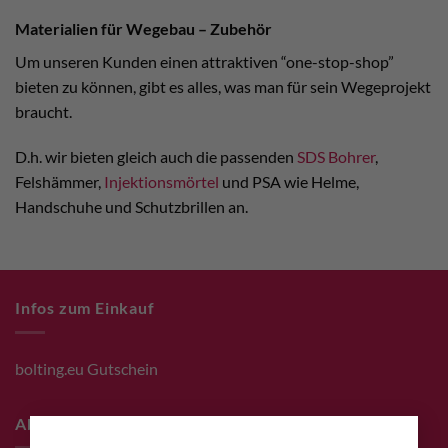
Materialien für Wegebau – Zubehör
Um unseren Kunden einen attraktiven “one-stop-shop”
bieten zu können, gibt es alles, was man für sein Wegeprojekt
braucht.
D.h. wir bieten gleich auch die passenden
SDS Bohrer
,
Felshämmer,
Injektionsmörtel
und PSA wie Helme,
Handschuhe und Schutzbrillen an.
Infos zum Einkauf
bolting.eu Gutschein
About
×