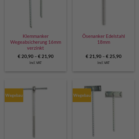
Klemmanker
Ösenanker Edelstahl
Wegeabsicherung 16mm
18mm
verzinkt
€
20,90
–
€
21,90
€
21,90
–
€
25,90
incl. VAT
incl. VAT
Wegebau
Wegebau