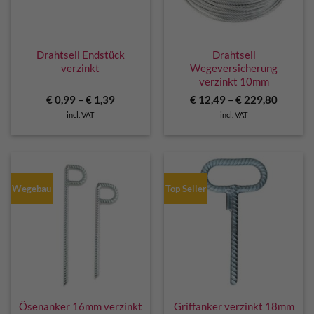
Drahtseil Endstück
Drahtseil
verzinkt
Wegeversicherung
verzinkt 10mm
€
0,99
–
€
1,39
€
12,49
–
€
229,80
incl. VAT
incl. VAT
Wegebau
Top Seller
Ösenanker 16mm verzinkt
Griffanker verzinkt 18mm