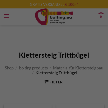
Skip
GRATIS VERSAND ab
€ 100,- *
to
content
0
Klettersteig Trittbügel
Shop
/
bolting products
/
Material für Klettersteigbau
/
Klettersteig Trittbügel
FILTER