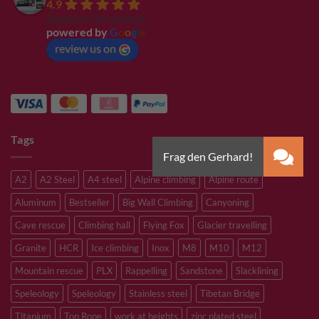
4.9
Based on 94 reviews
powered by
G
o
o
g
l
e
review us on
Tags
A2
A2 Steel
A4 steel
Alpine climbing
Alpine route
Aluminum
Bestseller
Big Wall Climbing
Canyoning
Cave rescue
Climbing hall
Flying Fox
Glacier travelling
Granite
HCR
Ice climbing
Inox
M8
M10
M12
Mountain rescue
PLX
Rappelling
Sandstone
Slacklining
Speleology
Speleology
Stainless steel
Tibetan Bridge
Titanium
Top Rope
work at heights
zinc plated steel