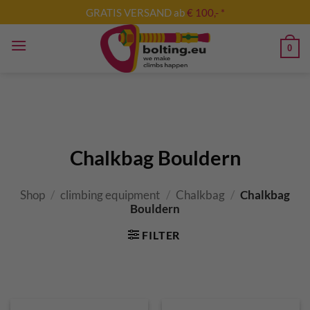
Skip
GRATIS VERSAND ab
€ 100,- *
to
content
0
Chalkbag Bouldern
Shop
/
climbing equipment
/
Chalkbag
/
Chalkbag
Bouldern
FILTER