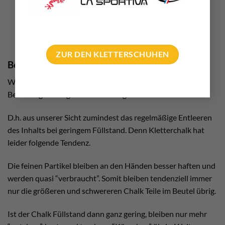
ZUR DEN KLETTERSCHUHEN
Boulder Magnesiumbeutel “warten”!
Wir empfehlen euch für eine bessere Boulderleistung eure
Beutel regelmäßig zu “warten”. Ja genau W-A-R-T-E-N!
D.h. aus unserer Sicht zumindest das regelmäßige Entleeren
des Inhalts bei geringem Füllstand. Denn Kletterchalk hat
leider folgende Tendenz.
Die feinen Partikel bleiben an den Händen besser haften und
werden quasi “verbraucht”. Somit bleiben tendenziell immer
nur die größeren und schwereren Chalk Teile im Beutel übrig.
Ist der Chalk Füllstand dann ganz gering, bleiben nur mehr