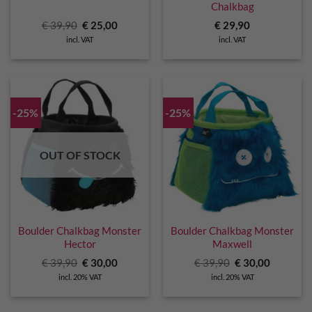
Chalkbag
Original
Current
€
39,90
€
25,00
€
29,90
price
price
incl. VAT
incl. VAT
was:
is:
€ 39,90.
€ 25,00.
-25%
-25%
OUT OF STOCK
Boulder Chalkbag Monster
Boulder Chalkbag Monster
Hector
Maxwell
Original
Current
Original
Current
€
39,90
€
30,00
€
39,90
€
30,00
price
price
price
price
incl. 20% VAT
incl. 20% VAT
was:
is:
was:
is:
€ 39,90.
€ 30,00.
€ 39,90.
€ 30,00.