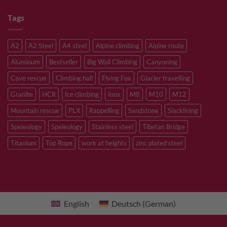
Tags
A2
A2 Steel
A4 steel
Alpine climbing
Alpine route
Aluminum
Bestseller
Big Wall Climbing
Canyoning
Cave rescue
Climbing hall
Flying Fox
Glacier travelling
Granite
HCR
Ice climbing
Inox
M8
M10
M12
Mountain rescue
PLX
Rappelling
Sandstone
Slacklining
Speleology
Speleology
Stainless steel
Tibetan Bridge
Titanium
Top Rope
work at heights
zinc plated steel
English
Deutsch
(
German
)