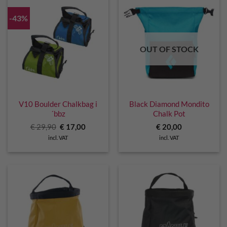
-43%
OUT OF STOCK
V10 Boulder Chalkbag i
Black Diamond Mondito
´bbz
Chalk Pot
Original
Current
€
29,90
€
17,00
€
20,00
price
price
incl. VAT
incl. VAT
was:
is:
€ 29,90.
€ 17,00.