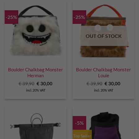
-25%
-25%
OUT OF STOCK
Boulder Chalkbag Monster
Boulder Chalkbag Monster
Herman
Louie
Original
Current
Original
Current
€
39,90
€
30,00
€
39,90
€
30,00
price
price
price
price
incl. 20% VAT
incl. 20% VAT
was:
is:
was:
is:
€ 39,90.
€ 30,00.
€ 39,90.
€ 30,00.
-5%
Top Seller