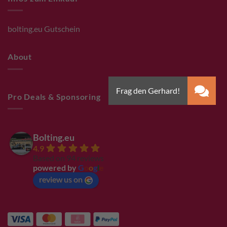
bolting.eu Gutschein
About
Pro Deals & Sponsoring
Bolting.eu
4.9
Based on 94 reviews
powered by
G
o
o
g
l
e
review us on