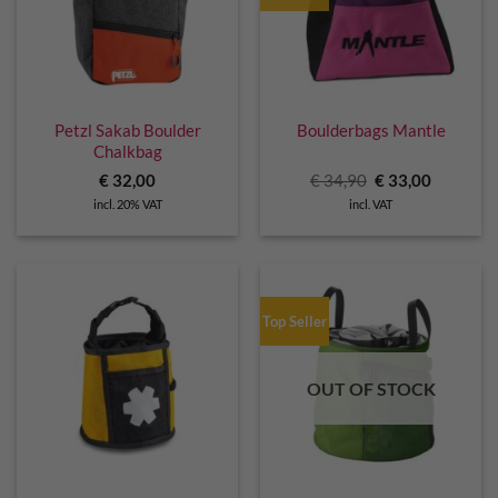
Petzl Sakab Boulder
Boulderbags Mantle
Chalkbag
Original
Current
€
32,00
€
34,90
€
33,00
price
price
incl. 20% VAT
incl. VAT
was:
is:
€ 34,90.
€ 33,00.
Top Seller
OUT OF STOCK