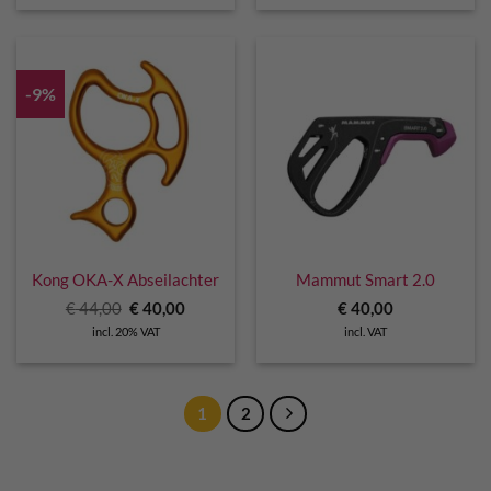
-9%
Kong OKA-X Abseilachter
Mammut Smart 2.0
Original
Current
€
44,00
€
40,00
€
40,00
price
price
incl. 20% VAT
incl. VAT
was:
is:
€ 44,00.
€ 40,00.
1
2