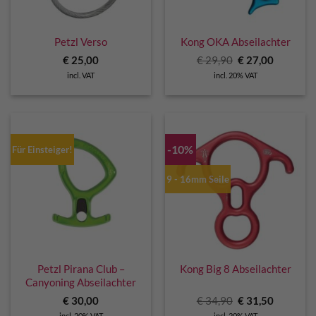
Petzl Verso
Kong OKA Abseilachter
Original
Current
€
25,00
€
29,90
€
27,00
price
price
incl. VAT
incl. 20% VAT
was:
is:
€ 29,90.
€ 27,00.
-10%
Für Einsteiger!
9 - 16mm Seile
Petzl Pirana Club –
Kong Big 8 Abseilachter
Canyoning Abseilachter
Original
Current
€
30,00
€
34,90
€
31,50
price
price
incl. 20% VAT
incl. 20% VAT