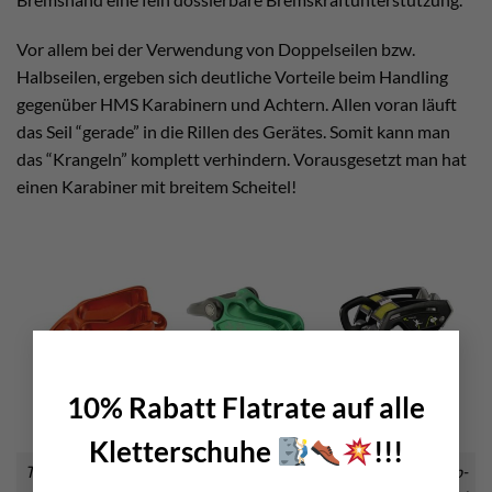
Vor allem bei der Verwendung von Doppelseilen bzw.
Halbseilen, ergeben sich deutliche Vorteile beim Handling
gegenüber HMS Karabinern und Achtern. Allen voran läuft
das Seil “gerade” in die Rillen des Gerätes. Somit kann man
das “Krangeln” komplett verhindern. Vorausgesetzt man hat
einen Karabiner mit breitem Scheitel!
×
10% Rabatt Flatrate auf alle
Kletterschuhe
!!!
Tube Geräte bringen beim Abseilen vor allem Vorteile bei Halb-