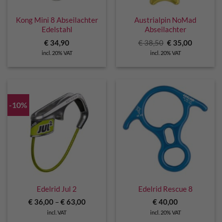
Kong Mini 8 Abseilachter
Austrialpin NoMad
Edelstahl
Abseilachter
Original
Current
€
34,90
€
38,50
€
35,00
price
price
incl. 20% VAT
incl. 20% VAT
was:
is:
€ 38,50.
€ 35,00.
-10%
Edelrid Jul 2
Edelrid Rescue 8
€
36,00
–
€
63,00
€
40,00
incl. VAT
incl. 20% VAT