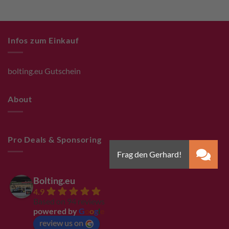
Infos zum Einkauf
bolting.eu Gutschein
About
Pro Deals & Sponsoring
Bolting.eu
4.9
Based on 94 reviews
powered by
G
o
o
g
l
e
review us on