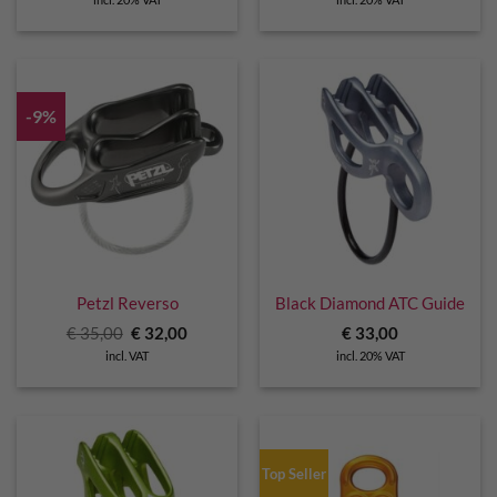
was:
is:
€ 34,90.
€ 31,50.
-9%
Petzl Reverso
Black Diamond ATC Guide
Original
Current
€
35,00
€
32,00
€
33,00
price
price
incl. VAT
incl. 20% VAT
was:
is:
€ 35,00.
€ 32,00.
Top Seller