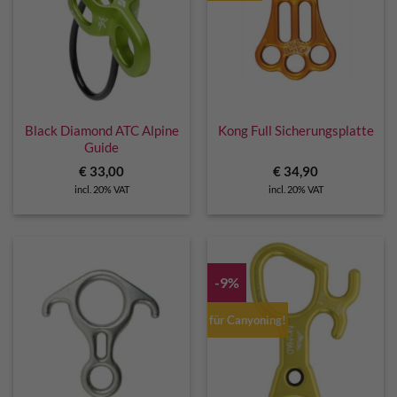
Black Diamond ATC Alpine
Kong Full Sicherungsplatte
Guide
€
33,00
€
34,90
incl. 20% VAT
incl. 20% VAT
-9%
für Canyoning!