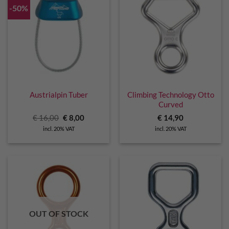
-50%
Austrialpin Tuber
Climbing Technology Otto
Curved
Original
Current
€
16,00
€
8,00
€
14,90
price
price
incl. 20% VAT
incl. 20% VAT
was:
is:
€ 16,00.
€ 8,00.
OUT OF STOCK