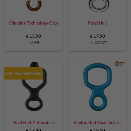
Climbing Technology Otto
Petzl Huit
L
€
15,90
€
17,90
incl. VAT
incl. 20% VAT
Anti- Verbrenn Schutz
Petzl Huit Antibrulure
Edelrid Bud Abseilachter
€
17,90
€
18,00