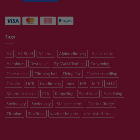
Tags
A2
A2 Steel
A4 steel
Alpine climbing
Alpine route
Aluminum
Bestseller
Big Wall Climbing
Canyoning
Cave rescue
Climbing hall
Flying Fox
Glacier travelling
Granite
HCR
Ice climbing
Inox
M8
M10
M12
Mountain rescue
PLX
Rappelling
Sandstone
Slacklining
Speleology
Speleology
Stainless steel
Tibetan Bridge
Titanium
Top Rope
work at heights
zinc plated steel