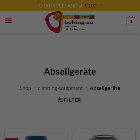
Skip
GRATIS VERSAND ab
€ 100,- *
to
content
0
Abseilgeräte
Shop
/
climbing equipment
/
Abseilgeräte
FILTER