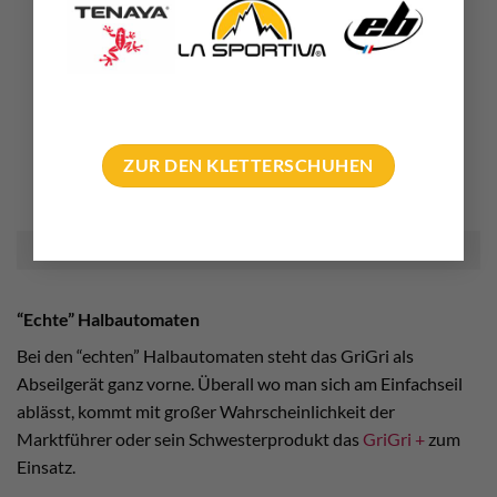
ZUR DEN KLETTERSCHUHEN
Auch sie sind gut für das Ablassen am Seil, die Autotuber!
“Echte” Halbautomaten
Bei den “echten” Halbautomaten steht das GriGri als
Abseilgerät ganz vorne. Überall wo man sich am Einfachseil
ablässt, kommt mit großer Wahrscheinlichkeit der
Marktführer oder sein Schwesterprodukt das
GriGri +
zum
Einsatz.