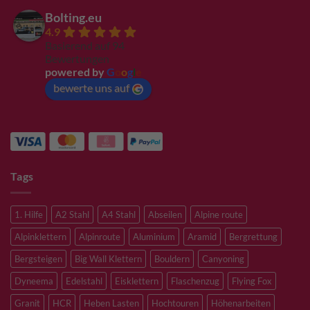
Bolting.eu
4.9
Basierend auf 94
Bewertungen
powered by
G
o
o
g
l
e
bewerte uns auf
Tags
1. Hilfe
A2 Stahl
A4 Stahl
Abseilen
Alpine route
Alpinklettern
Alpinroute
Aluminium
Aramid
Bergrettung
Bergsteigen
Big Wall Klettern
Bouldern
Canyoning
Dyneema
Edelstahl
Eisklettern
Flaschenzug
Flying Fox
Granit
HCR
Heben Lasten
Hochtouren
Höhenarbeiten