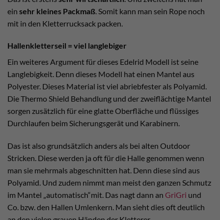
ein
sehr kleines Packmaß
. Somit kann man sein Rope noch
mit in den Kletterrucksack packen.
Hallenkletterseil = viel langlebiger
Ein weiteres Argument für dieses Edelrid Modell ist seine
Langlebigkeit. Denn dieses Modell hat einen Mantel aus
Polyester. Dieses Material ist viel abriebfester als Polyamid.
Die Thermo Shield Behandlung und der zweiflächtige Mantel
sorgen zusätzlich für eine glatte Oberfläche und flüssiges
Durchlaufen beim Sicherungsgerät und Karabinern.
Das ist also grundsätzlich anders als bei alten Outdoor
Stricken. Diese werden ja oft für die Halle genommen wenn
man sie mehrmals abgeschnitten hat. Denn diese sind aus
Polyamid. Und zudem nimmt man meist den ganzen Schmutz
im Mantel „automatisch“mit. Das nagt dann an
GriGri
und
Co. bzw. den Hallen Umlenkern. Man sieht dies oft deutlich
an den vielen grauen Händen der Kletterer.