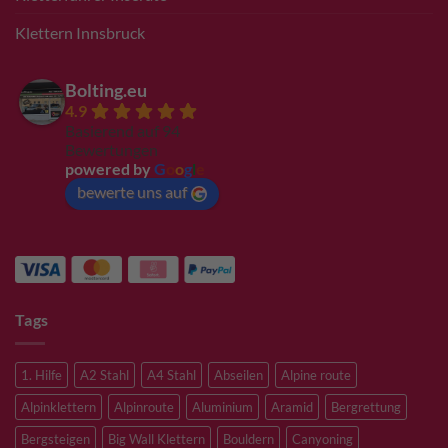
Klettern Innsbruck
Bolting.eu
4.9
Basierend auf 94
Bewertungen
powered by
G
o
o
g
l
e
bewerte uns auf
Tags
1. Hilfe
A2 Stahl
A4 Stahl
Abseilen
Alpine route
Alpinklettern
Alpinroute
Aluminium
Aramid
Bergrettung
Bergsteigen
Big Wall Klettern
Bouldern
Canyoning