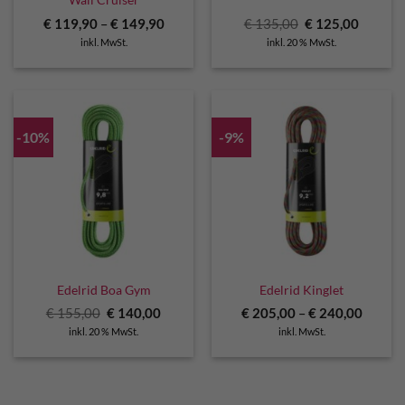
Wall Cruiser
Ursprünglicher
Aktuell
€
119,90
–
€
149,90
€
135,00
€
125,00
Preis
Preis
inkl. MwSt.
inkl. 20 % MwSt.
war:
ist:
€ 135,00
€ 125,0
-10%
-9%
Edelrid Boa Gym
Edelrid Kinglet
Ursprünglicher
Aktueller
€
155,00
€
140,00
€
205,00
–
€
240,00
Preis
Preis
inkl. 20 % MwSt.
inkl. MwSt.
war:
ist:
€ 155,00
€ 140,00.