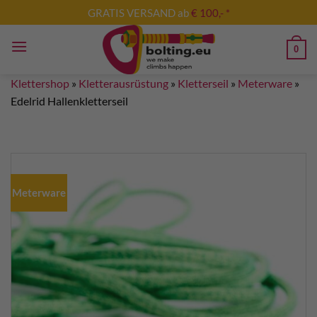
Zum
GRATIS VERSAND ab
€ 100,- *
Inhalt
springen
0
Klettershop
»
Kletterausrüstung
»
Kletterseil
»
Meterware
»
Edelrid Hallenkletterseil
Meterware