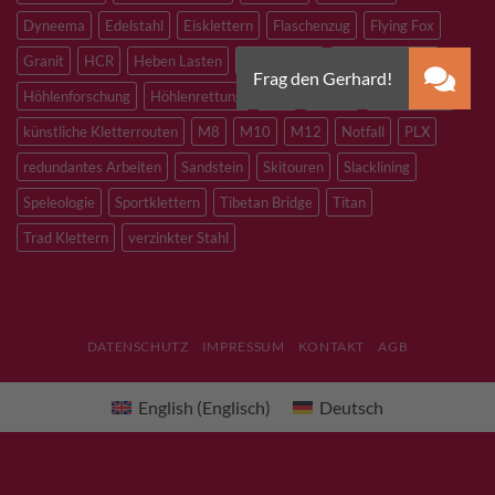
Dyneema
Edelstahl
Eisklettern
Flaschenzug
Flying Fox
Granit
HCR
Heben Lasten
Hochtouren
Höhenarbeiten
Höhlenforschung
Höhlenrettung
Inox
Kevlar
Kletterhalle
künstliche Kletterrouten
M8
M10
M12
Notfall
PLX
redundantes Arbeiten
Sandstein
Skitouren
Slacklining
Speleologie
Sportklettern
Tibetan Bridge
Titan
Trad Klettern
verzinkter Stahl
DATENSCHUTZ
IMPRESSUM
KONTAKT
AGB
English
(
Englisch
)
Deutsch