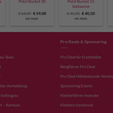
a
Petzl Bucket 30
Petzl Bucket 15
Seiltasche
Ursprünglicher
Aktueller
Ursprünglicher
Aktueller
€
64,00
€
59,00
€
45,00
€
40,50
Preis
Preis
Preis
Preis
inkl. MwSt.
inkl. MwSt.
war:
ist:
war:
ist:
€ 64,00
€ 59,00.
€ 45,00
€ 40,50.
Pro Deals & Sponsoring
.eu Team
Pro Deal für Erschließer
t
Bergführer Pro Deal
n
Pro Deal Höhlenkunde Verein
tter Anmeldung
Sponsoring Events
 bolting.eu
Kletterführer Inserate
t – Adresse
Klettern Innsbruck