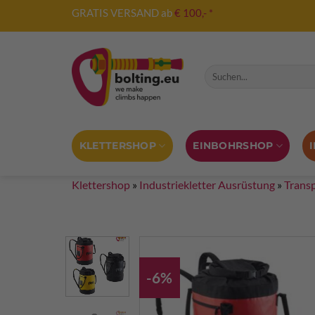
Zum
GRATIS VERSAND ab
€ 100,- *
Inhalt
springen
Suche nach:
KLETTERSHOP
EINBOHRSHOP
Klettershop
»
Industriekletter Ausrüstung
»
Trans
-6%