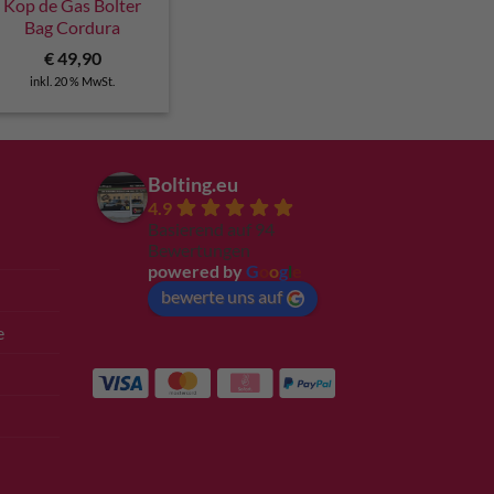
Kop de Gas Bolter
Bag Cordura
€
49,90
inkl. 20 % MwSt.
Bolting.eu
4.9
Basierend auf 94
Bewertungen
powered by
G
o
o
g
l
e
bewerte uns auf
e