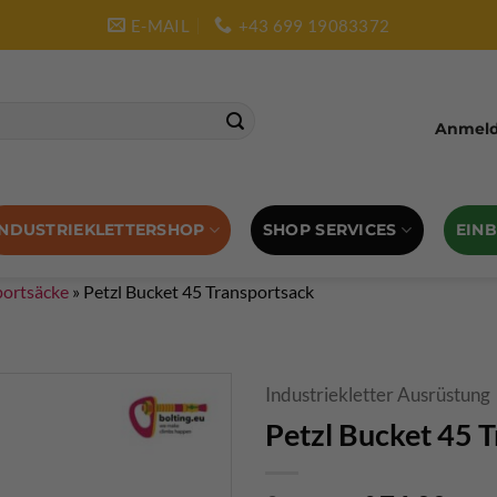
E-MAIL
+43 699 19083372
Anmelde
SHOP SERVICES
EIN
INDUSTRIEKLETTERSHOP
portsäcke
»
Petzl Bucket 45 Transportsack
Industriekletter Ausrüstung
Petzl Bucket 45 