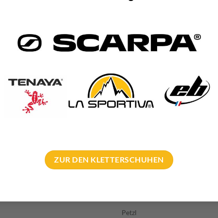
chlaufen für Werkzeug oder
Toolbag
im Inneren
 Steckschnalle
le Henkel zum Tragen bzw. Einhängen
Karabiner
(Heben)
olstertes Tragesystem
ieren am Arbeitsplatz
 ID Feld außen
d Zubehör
für die Fixseile der Routensetzer
ZUR DEN KLETTERSCHUHEN
n. a.
n. a.
Petzl