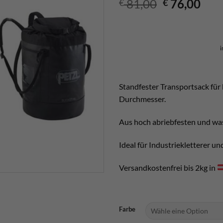
Ursprüngli
Aktu
81,00
76,00
€
€
Preis
Prei
war:
ist:
€ 81,00
€ 76
i
Standfester Transportsack für 
Durchmesser.
Aus hoch abriebfesten und wa
Ideal für Industriekletterer u
Versandkostenfrei bis 2kg in
Farbe