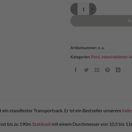
Petzl Bucket 45 Transportsack M
I
Artikelnummer:
n. a.
Kategorien:
Petzl
,
Industriekletter 
t ein standfester Transportsack. Er ist ein Bestseller unserem
Indu
asst bis zu 190m
Statikseil
mit einem Durchmesser von 10,5 bis 11