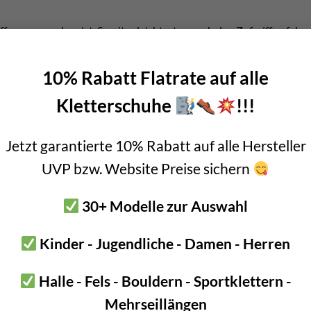
ffen wenn er leer ist. Somit erleichtert er euch den Zufgriff auf 
e lange Lebensdauer.
10% Rabatt Flatrate auf alle
n Petzl Bucket 45 Transportsack
Kletterschuhe
!!!
bzw. bis zu 190m Statikseil bis 11mm
Jetzt garantierte 10% Rabatt auf alle Hersteller
m hoch x 35cm Durchmesser innen
UVP bzw. Website Preise sichern
yamid, Polyester, Polypropylen
30+ Modelle zur Auswahl
z, gelb
amm
Kinder - Jugendliche - Damen - Herren
 ISO 21898:2006: 50kg
Halle - Fels - Bouldern - Sportklettern -
d wasserdicht
Mehrseillängen
laufen für Seilenden im Inneren