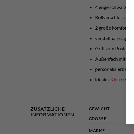
4 enge schwarze S
Rollverschluss mit
2 große komfortab
verstellbares, gep
Griff zum Position
Außenfach mit RV
personalisierbares
ideales
Kletterwan
ZUSÄTZLICHE
GEWICHT
INFORMATIONEN
GRÖSSE
MARKE