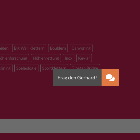
eigen
Big Wall Klettern
Bouldern
Canyoning
öhlenforschung
Höhlenrettung
Inox
Kevlar
klining
Speleologie
Sportklettern
Tibetan Bridge