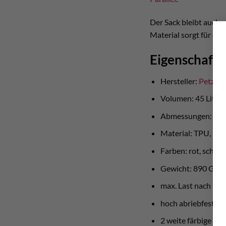
Der Sack bleibt auch o
Material sorgt für ein
Eigenschafte
Hersteller:
Petzl
Volumen: 45 Liter 
Abmessungen: 47c
Material: TPU, Pol
Farben: rot, schwar
Gewicht: 890 Gr
max. Last nach EN
hoch abriebfest un
2 weite färbige Sch