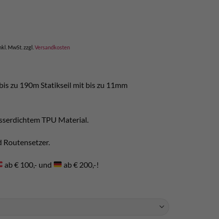
cher
eller
s
,00.
nkl. MwSt.
zzgl.
Versandkosten
bis zu 190m Statikseil mit bis zu 11mm
sserdichtem TPU Material.
nd Routensetzer.
ab € 100,- und
ab € 200,-!