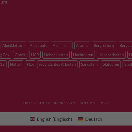
sum
Alpinklettern
Alpinroute
Aluminium
Aramid
Bergrettung
Bergst
ng Fox
Granit
HCR
Heben Lasten
Hochtouren
Höhenarbeiten
H
12
Notfall
PLX
redundantes Arbeiten
Sandstein
Skitouren
Slac
DATENSCHUTZ
IMPRESSUM
KONTAKT
AGB
English
(
Englisch
)
Deutsch