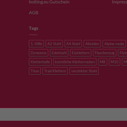
bolting.eu Gutschein
Impres
AGB
Tags
1. Hilfe
A2 Stahl
A4 Stahl
Abseilen
Alpine route
Dyneema
Edelstahl
Eisklettern
Flaschenzug
Flyi
Kletterhalle
künstliche Kletterrouten
M8
M10
M
Titan
Trad Klettern
verzinkter Stahl