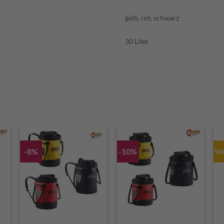
gelb, rot, schwarz
30 Liter
-8%
-10%
Vol