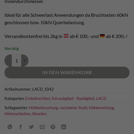
Innendurchmesser.
Ideal für alle Schwerlast Anwendungen da Bruchlasten 60kN
geschlossen bzw. 10kN Querbelastung.
Versandkostenfrei bis 2kg in
ab € 100,- und
ab € 200,-!
Vorrätig
Schraubglied 12mm verzinkt Menge
IN DEN WARENKORB
Artikelnummer:
LACD_1042
Kategorien:
Einbohrartikel
,
Schraubglied - Rapidglied
,
LACD
Schlagwörter:
Höhlenforschung
,
verzinkter Stahl
,
Höhlenrettung
,
Höhenarbeiten
,
Abseilen