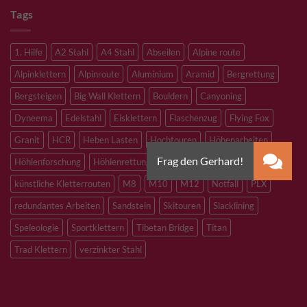
Tags
1. Hilfe
A2 Stahl
A4 Stahl
Abseilen
Alpine route
Alpinklettern
Alpinroute
Aluminium
Aramid
Bergrettung
Bergsteigen
Big Wall Klettern
Bouldern
Canyoning
Dyneema
Edelstahl
Eisklettern
Flaschenzug
Flying Fox
Granit
HCR
Heben Lasten
Hochtouren
Höhenarbeiten
Höhlenforschung
Höhlenrettung
Inox
Kevlar
Kletterhalle
künstliche Kletterrouten
M8
M10
M12
Notfall
PLX
redundantes Arbeiten
Sandstein
Skitouren
Slacklining
Speleologie
Sportklettern
Tibetan Bridge
Titan
Trad Klettern
verzinkter Stahl