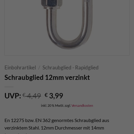
Einbohrartikel
/
Schraubglied - Rapidglied
Schraubglied 12mm verzinkt
Ursprünglicher
Aktueller
UVP:
4,49
3,99
€
€
Preis
Preis
inkl. 20 % MwSt.
zzgl.
Versandkosten
war:
ist:
€ 4,49
€ 3,99.
En 12275 bzw. EN 362 genormtes Schraubglied aus
verzinktem Stahl. 12mm Durchmesser mit 14mm