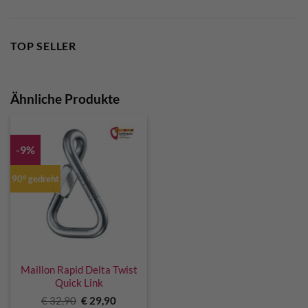
TOP SELLER
Ähnliche Produkte
-9%
90° gedreht
Maillon Rapid Delta Twist
Quick Link
Ursprünglicher
Aktueller
€
32,90
€
29,90