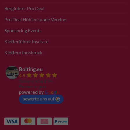
Bergführer Pro Deal
Pro Deal Höhlenkunde Vereine
Sponsoring Events
Kletterführer Inserate
Klettern Innsbruck
Bolting.eu
4.9
Basierend auf 94
Bewertungen
powered by
G
o
o
g
l
e
bewerte uns auf