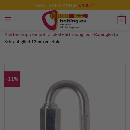
Zum
GRATIS VERSAND ab
€ 100,- *
Inhalt
springen
0
Klettershop
»
Einbohrartikel
»
Schraubglied - Rapidglied
»
Schraubglied 12mm verzinkt
-11%