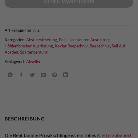
IN DEN WARENKORB
Artikelnummer:
n. a.
Kategorien:
Absturzsicherung
,
Beal
,
Hochtouren Ausrüstung
,
Höhlenforscher Ausrüstung
,
Kevlar Reepschnur
,
Reepschnur
,
Seil Auf-
Abstieg
,
Spaltenbergung
Schlagwort:
Abseilen
BESCHREIBUNG
Die Beal Jammy Prusikschlinge ist ein tolles
Kletterzubehör!