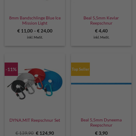
8mm Bandschlinge Blue Ice
Beal 5,5mm Kevlar
Mission Light
Reepschnur
€
11,00
–
€
24,00
€
4,40
inkl. MwSt.
inkl. MwSt.
-11%
Top Seller
Beal 5,5mm Dyneema
DYNA.MIT Reepschnur Set
Reepschnur
Ursprünglicher
Aktueller
€
139,90
€
124,90
€
3,90