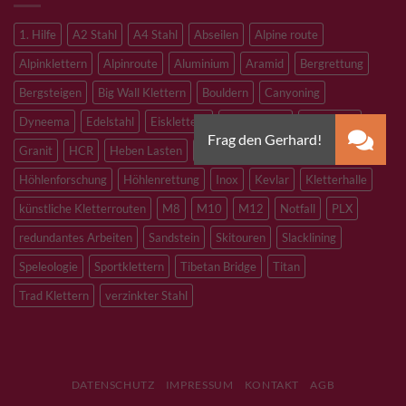
1. Hilfe
A2 Stahl
A4 Stahl
Abseilen
Alpine route
Alpinklettern
Alpinroute
Aluminium
Aramid
Bergrettung
Bergsteigen
Big Wall Klettern
Bouldern
Canyoning
Dyneema
Edelstahl
Eisklettern
Flaschenzug
Flying Fox
Granit
HCR
Heben Lasten
Hochtouren
Höhenarbeiten
Höhlenforschung
Höhlenrettung
Inox
Kevlar
Kletterhalle
künstliche Kletterrouten
M8
M10
M12
Notfall
PLX
redundantes Arbeiten
Sandstein
Skitouren
Slacklining
Speleologie
Sportklettern
Tibetan Bridge
Titan
Trad Klettern
verzinkter Stahl
DATENSCHUTZ
IMPRESSUM
KONTAKT
AGB