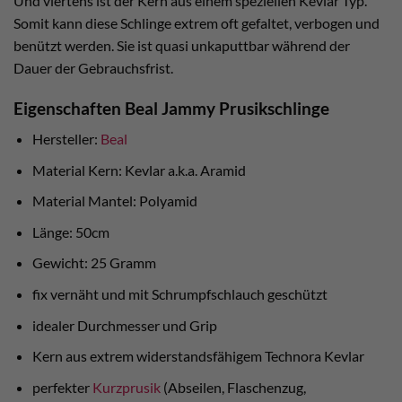
Und viertens ist der Kern aus einem speziellen Kevlar Typ.
Somit kann diese Schlinge extrem oft gefaltet, verbogen und
benützt werden. Sie ist quasi unkaputtbar während der
Dauer der Gebrauchsfrist.
Eigenschaften Beal Jammy Prusikschlinge
Hersteller:
Beal
Material Kern: Kevlar a.k.a. Aramid
Material Mantel: Polyamid
Länge: 50cm
Gewicht: 25 Gramm
fix vernäht und mit Schrumpfschlauch geschützt
idealer Durchmesser und Grip
Kern aus extrem widerstandsfähigem Technora Kevlar
perfekter
Kurzprusik
(Abseilen, Flaschenzug,