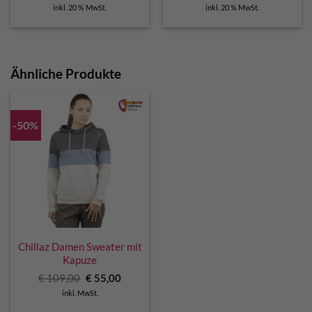
Preis
Preis
inkl. 20 % MwSt.
inkl. 20 % MwSt.
war:
ist:
€ 139,90
€ 124,90.
Ähnliche Produkte
-50%
Chillaz Damen Sweater mit
Kapuze
Ursprünglicher
Aktueller
€
109,00
€
55,00
Preis
Preis
inkl. MwSt.
war:
ist:
€ 109,00
€ 55,00.