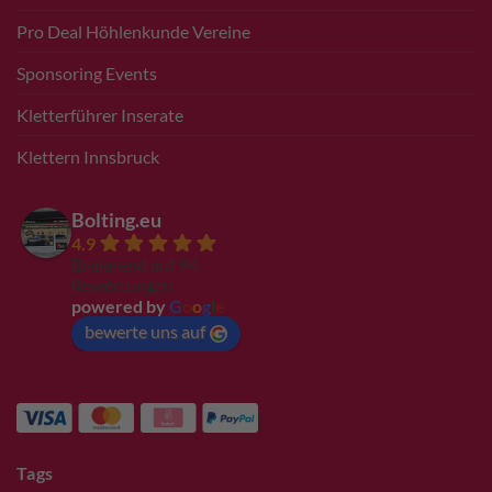
Pro Deal Höhlenkunde Vereine
Sponsoring Events
Kletterführer Inserate
Klettern Innsbruck
Bolting.eu
4.9
Basierend auf 94
Bewertungen
powered by
G
o
o
g
l
e
bewerte uns auf
Tags