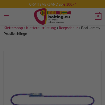
Zum
GRATIS VERSAND ab
€ 100,- *
Inhalt
springen
0
Klettershop
»
Kletterausrüstung
»
Reepschnur
»
Beal Jammy
Prusikschlinge