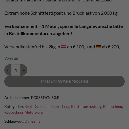
Extrem hohe Schnittfestigkeit und Bruchlast von 2.000 kg.
Verkaufseinheit = 1 Meter, spezielle Längenwünsche bitte
in Bestellkommentaren angeben!
Versandkostenfrei bis 2kg in
ab € 100,- und
ab € 200,-!
Vorrätig
Beal 5,5mm Dyneema Reepschnur Menge
IN DEN WARENKORB
Artikelnummer:
BC055DYN.50.B
Kategorien:
Beal
,
Dyneema Reepschnur
,
Kletterausrüstung
,
Reepschnur
,
Reepschnur Meterware
Schlagwort:
Dyneema