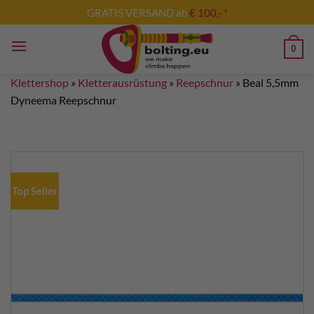
Zum
GRATIS VERSAND ab
€ 100,- *
Inhalt
springen
0
Klettershop
»
Kletterausrüstung
»
Reepschnur
»
Beal 5,5mm
Dyneema Reepschnur
Top Seller