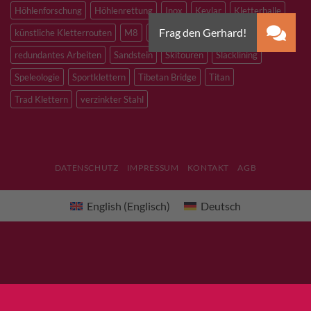
Höhlenforschung
Höhlenrettung
Inox
Kevlar
Kletterhalle
künstliche Kletterrouten
M8
M10
M12
Notfall
PLX
redundantes Arbeiten
Sandstein
Skitouren
Slacklining
Speleologie
Sportklettern
Tibetan Bridge
Titan
Trad Klettern
verzinkter Stahl
DATENSCHUTZ
IMPRESSUM
KONTAKT
AGB
English
(
Englisch
)
Deutsch