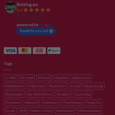
Bolting.eu
4.9
Basierend auf 94
Bewertungen
powered by
G
o
o
g
l
e
bewerte uns auf
Tags
1. Hilfe
A2 Stahl
A4 Stahl
Abseilen
Alpine route
Alpinklettern
Alpinroute
Aluminium
Aramid
Bergrettung
Bergsteigen
Big Wall Klettern
Bouldern
Canyoning
Dyneema
Edelstahl
Eisklettern
Flaschenzug
Flying Fox
Granit
HCR
Heben Lasten
Hochtouren
Höhenarbeiten