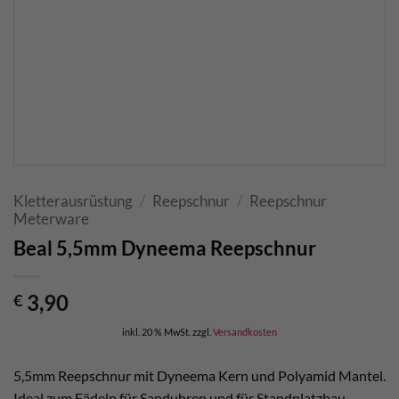
Kletterausrüstung
/
Reepschnur
/
Reepschnur
Meterware
Beal 5,5mm Dyneema Reepschnur
3,90
€
inkl. 20 % MwSt.
zzgl.
Versandkosten
5,5mm Reepschnur mit Dyneema Kern und Polyamid Mantel.
Ideal zum Fädeln für Sanduhren und für Standplatzbau.