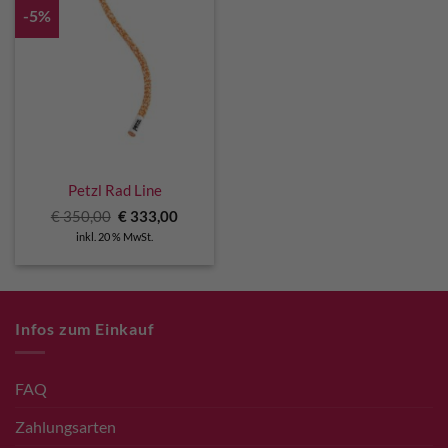
-5%
Petzl Rad Line
Ursprünglicher
Aktueller
€
350,00
€
333,00
Preis
Preis
inkl. 20 % MwSt.
war:
ist:
€ 350,00
€ 333,00.
Infos zum Einkauf
FAQ
Zahlungsarten