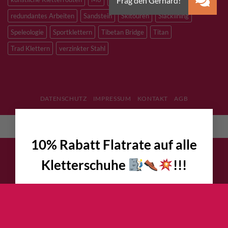
redundantes Arbeiten
Sandstein
Skitouren
Slacklining
Speleologie
Sportklettern
Tibetan Bridge
Titan
Trad Klettern
verzinkter Stahl
DATENSCHUTZ
IMPRESSUM
KONTAKT
AGB
×
English
(
Englisch
)
Deutsch
10% Rabatt Flatrate auf alle
Kletterschuhe
!!!
Jetzt garantierte 10% Rabatt auf alle
Hersteller UVP bzw. Website Preise
sichern