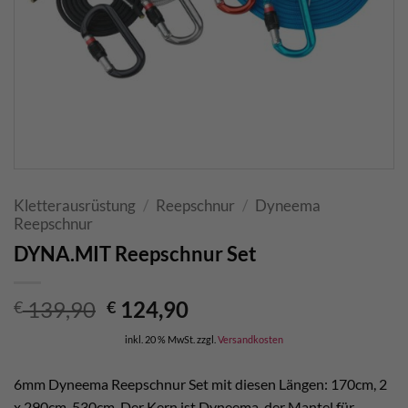
Kletterausrüstung
/
Reepschnur
/
Dyneema
Reepschnur
DYNA.MIT Reepschnur Set
Ursprünglicher
Aktueller
139,90
124,90
€
€
Preis
Preis
inkl. 20 % MwSt.
zzgl.
Versandkosten
war:
ist:
€ 139,90
€ 124,90.
6mm Dyneema Reepschnur Set mit diesen Längen: 170cm, 2
x 290cm, 530cm. Der Kern ist Dyneema, der Mantel für