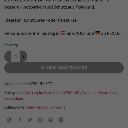
bessere Knotbarkeit und Schutz aus Polyamid.
Ideal für Hochtouren- oder Felskurse.
Versandkostenfrei bis 2kg in
ab € 100,- und
ab € 200,-!
Vorrätig
DYNA.MIT Reepschnur Set Menge
IN DEN WARENKORB
Artikelnummer:
ZS04RY-SET
Kategorien:
Austrialpin
,
Austrialpin DYNA.MIT
,
Dyneema Reepschnur
,
Reepschnur
Schlagwörter:
Bergrettung
,
Dyneema