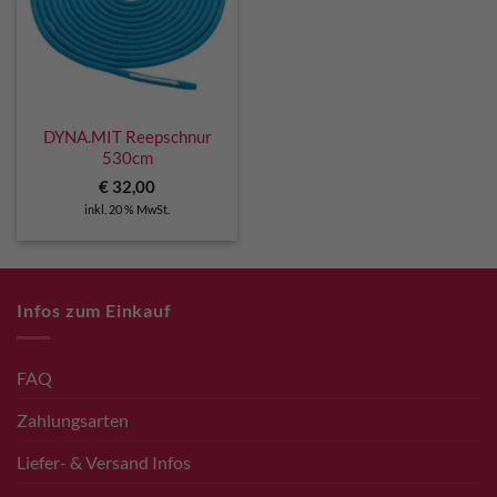
DYNA.MIT Reepschnur
530cm
€
32,00
inkl. 20 % MwSt.
Infos zum Einkauf
FAQ
Zahlungsarten
Liefer- & Versand Infos