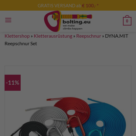
Zum
GRATIS VERSAND ab
€ 100,- *
Inhalt
springen
0
Klettershop
»
Kletterausrüstung
»
Reepschnur
»
DYNA.MIT
Reepschnur Set
-11%