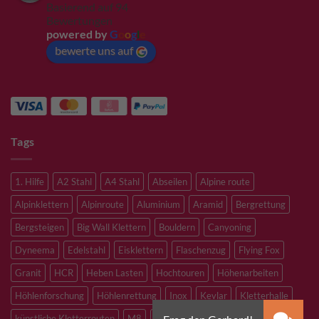
Basierend auf 94
Bewertungen
powered by
G
o
o
g
l
e
bewerte uns auf
Tags
1. Hilfe
A2 Stahl
A4 Stahl
Abseilen
Alpine route
Alpinklettern
Alpinroute
Aluminium
Aramid
Bergrettung
Bergsteigen
Big Wall Klettern
Bouldern
Canyoning
Dyneema
Edelstahl
Eisklettern
Flaschenzug
Flying Fox
Granit
HCR
Heben Lasten
Hochtouren
Höhenarbeiten
Höhlenforschung
Höhlenrettung
Inox
Kevlar
Kletterhalle
künstliche Kletterrouten
M8
M10
M12
Notfall
PLX