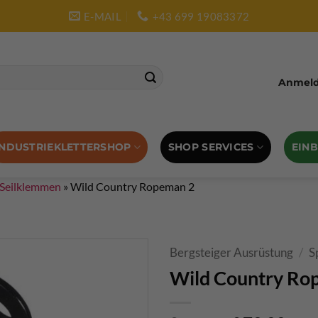
E-MAIL
+43 699 19083372
Anmelde
SHOP SERVICES
EIN
INDUSTRIEKLETTERSHOP
 Seilklemmen
»
Wild Country Ropeman 2
Bergsteiger Ausrüstung
/
S
Wild Country Ro