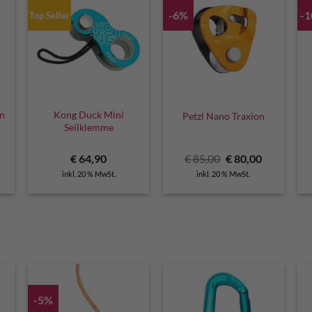
-6%
-
Top Seller
an
Kong Duck Mini
Petzl Nano Traxion
Seilklemme
licher
ktueller
Ursprünglicher
Aktueller
€
64,90
€
85,00
€
80,00
reis
Preis
Preis
inkl. 20 % MwSt.
inkl. 20 % MwSt.
t:
war:
ist:
 65,00.
€ 85,00
€ 80,00.
-5%