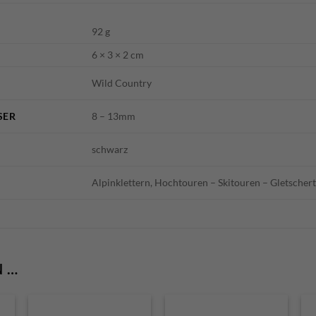
92 g
6 × 3 × 2 cm
Wild Country
SER
8 – 13mm
schwarz
Alpinklettern, Hochtouren – Skitouren – Gletsche
N …