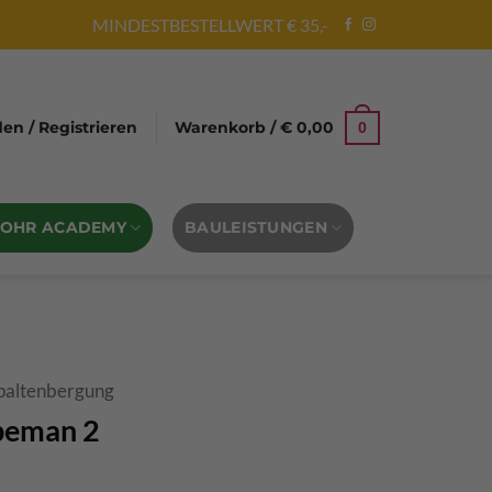
MINDESTBESTELLWERT € 35,-
n / Registrieren
Warenkorb /
€
0,00
0
BOHR ACADEMY
BAULEISTUNGEN
paltenbergung
peman 2