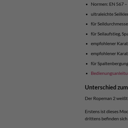
Normen: EN 567 –
ultraleichte Seil
für Seildurchmess
für Seilaufstieg, 
empfohlener Karab
empfohlener Karabi
für Spaltenbergun
Bedienungsanleit
Unterschied zum
Der Ropeman 2 weißt e
Erstens ist dieses Mo
drittens befinden sich