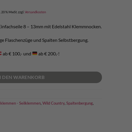
cher
eller
s
l. 20 % MwSt.
zzgl.
Versandkosten
,00.
r Einfachseile 8 – 13mm mit Edelstahl Klemmnocken.
ßige Flaschenzüge und Spalten Selbstbergung.
ab € 100,- und
ab € 200,-!
N DEN WARENKORB
gklemmen - Seilklemmen
,
Wild Country
,
Spaltenbergung
,