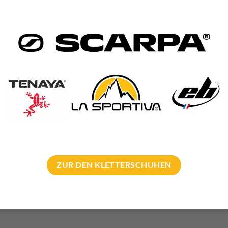
 Seile
d Country ist die Weiterentwicklung der Originalversion. Die neu
 orientiert.
ZUR DEN KLETTERSCHUHEN
Seile ab 8mm verwenden. Um das zu ermöglichen, wurde auch der
 Zähne umgestellt.