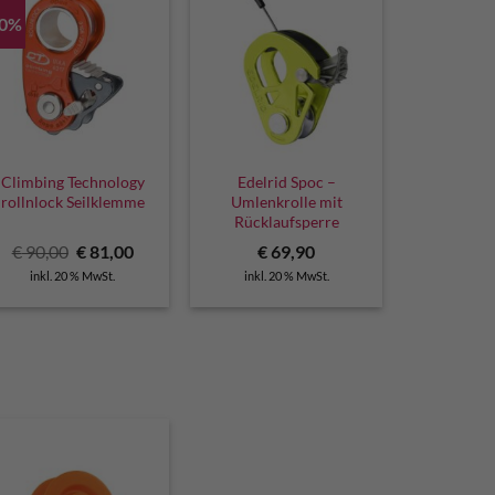
10%
Climbing Technology
Edelrid Spoc –
rollnlock Seilklemme
Umlenkrolle mit
Rücklaufsperre
Ursprünglicher
Aktueller
€
90,00
€
81,00
€
69,90
Preis
Preis
inkl. 20 % MwSt.
inkl. 20 % MwSt.
war:
ist:
€ 90,00
€ 81,00.