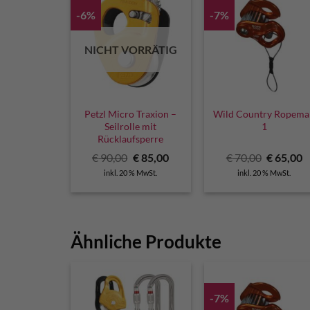
-6%
-7%
NICHT VORRÄTIG
Petzl Micro Traxion –
Wild Country Ropem
Seilrolle mit
1
Rücklaufsperre
Ursprünglicher
Aktueller
Ursprüng
A
€
90,00
€
85,00
€
70,00
€
65,00
Preis
Preis
Preis
P
inkl. 20 % MwSt.
inkl. 20 % MwSt.
war:
ist:
war:
is
€ 90,00
€ 85,00.
€ 70,00
€
Ähnliche Produkte
-7%