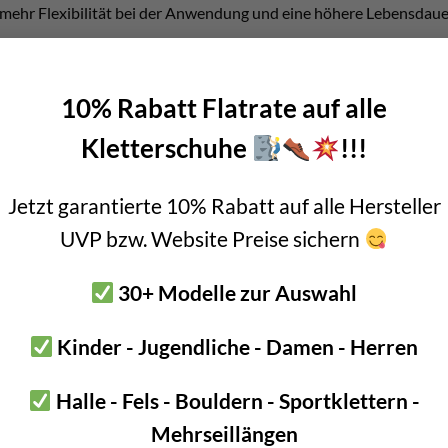
as mehr Flexibilität bei der Anwendung und eine höhere Lebensdaue
erden die Unterschiede nochmals ausführlich behandelt.
10% Rabatt Flatrate auf alle
Kletterschuhe
!!!
Jetzt garantierte 10% Rabatt auf alle Hersteller
UVP bzw. Website Preise sichern
30+ Modelle zur Auswahl
Kinder - Jugendliche - Damen - Herren
Halle - Fels - Bouldern - Sportklettern -
Mehrseillängen