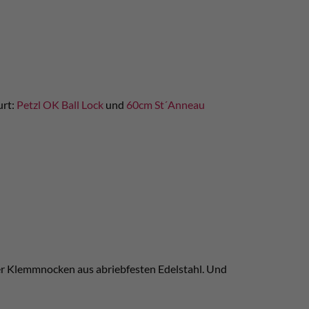
urt:
Petzl OK Ball Lock
und
60cm St´Anneau
der Klemmnocken aus abriebfesten Edelstahl. Und