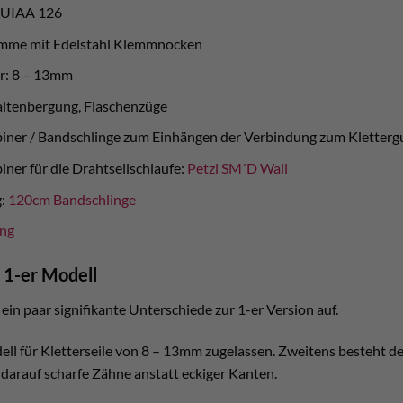
 UIAA 126
klemme mit Edelstahl Klemmnocken
er: 8 – 13mm
Spaltenbergung, Flaschenzüge
iner / Bandschlinge zum Einhängen der Verbindung zum Kletterg
ner für die Drahtseilschlaufe:
Petzl SM´D Wall
g:
120cm Bandschlinge
ung
 1-er Modell
in paar signifikante Unterschiede zur 1-er Version auf.
dell für Kletterseile von 8 – 13mm zugelassen. Zweitens besteht 
 darauf scharfe Zähne anstatt eckiger Kanten.