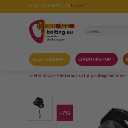
Zum
GRATIS VERSAND ab
€ 100,- *
Inhalt
springen
Suche nach:
KLETTERSHOP
EINBOHRSHOP
Klettershop
»
Kletterausrüstung
»
Steigklemmen -
-7%