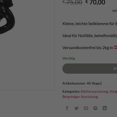
Ursprüngli
Aktu
75,00
70,00
€
€
Preis
Prei
ink
war:
ist:
€ 75,00
€ 70
Kleine, leichte Seilklemme fü
Ideal für Notfälle, behelfsmä
Versandkostenfrei bis 2kg in
Vorrätig
I
Artikelnummer:
40-Rope2
Kategorien:
Kletterausrüstung
,
Stei
Bergsteiger Ausrüstung