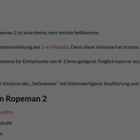
man 2 ist eine kleine, sehr leichte Seilklemme.
eiterentwicklung des
1-er Modells
. Denn diese Variante hat ersten
Klemme für Einfachseile von 8-13mm geeignet. Folglich kann er au
ere Variante des „Seilmannes“ mit höherwertigerer Ausführung und
en Ropeman 2
ountry
ldraht
m