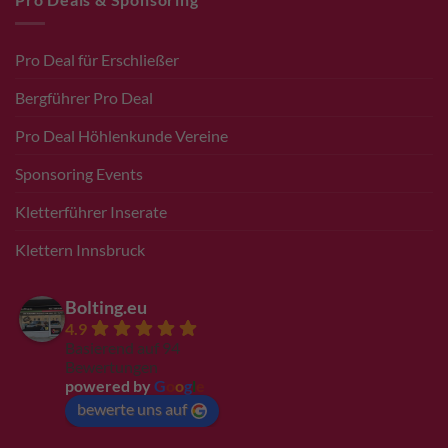
Pro Deal für Erschließer
Bergführer Pro Deal
Pro Deal Höhlenkunde Vereine
Sponsoring Events
Kletterführer Inserate
Klettern Innsbruck
Bolting.eu
4.9
Basierend auf 94
Bewertungen
powered by
G
o
o
g
l
e
bewerte uns auf