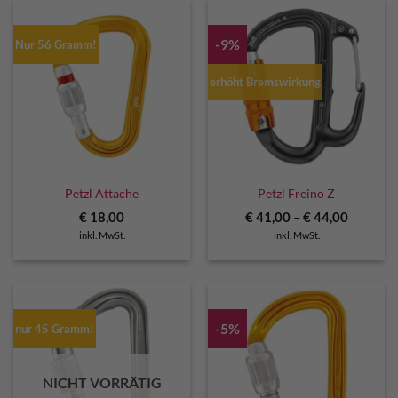
-9%
Nur 56 Gramm!
erhöht Bremswirkung
Petzl Attache
Petzl Freino Z
€
18,00
€
41,00
–
€
44,00
inkl. MwSt.
inkl. MwSt.
-5%
nur 45 Gramm!
NICHT VORRÄTIG