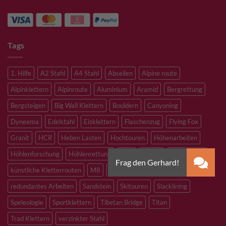
Tags
1. Hilfe
A2 Stahl
A4 Stahl
Abseilen
Alpine route
Alpinklettern
Alpinroute
Aluminium
Aramid
Bergrettung
Bergsteigen
Big Wall Klettern
Bouldern
Canyoning
Dyneema
Edelstahl
Eisklettern
Flaschenzug
Flying Fox
Granit
HCR
Heben Lasten
Hochtouren
Höhenarbeiten
Höhlenforschung
Höhlenrettung
Inox
Kevlar
Kletterhalle
künstliche Kletterrouten
M8
M10
M12
Notfall
PLX
redundantes Arbeiten
Sandstein
Skitouren
Slacklining
Speleologie
Sportklettern
Tibetan Bridge
Titan
Trad Klettern
verzinkter Stahl