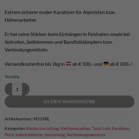
Extrem sicherer ovaler Karabiner für Alpinisten bzw.
Höhenarbeiter.
Er hat seine Stärken beim Einhängen in Felshaken sowie bei
Seilrollen, Seilklemmen und Bandfalldämpfern bzw.
Verbindungsmitteln.
Versandkostenfrei bis 2kg in
ab € 100,- und
ab € 200,-!
Vorrätig
Petzl OK Ball Lock Menge
IN DEN WARENKORB
Artikelnummer:
M33ABL
Kategorien:
Kletterausrüstung
,
Kletterkarabiner
,
Twist Lock Karabiner
,
Petzl
,
Industriekletter Ausrüstung
,
Verbindungselemente