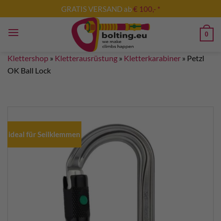
Zum
GRATIS VERSAND ab
€ 100,- *
Inhalt
springen
0
Klettershop
»
Kletterausrüstung
»
Kletterkarabiner
»
Petzl
OK Ball Lock
ideal für Seilklemmen