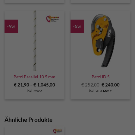
€ 150,00
€ 140,00.
€ 174,00
€ 163,0
-9%
-5%
Petzl Parallel 10.5 mm
Petzl ID S
Ursprünglicher
Aktuell
€
21,90
–
€
1.045,00
€
252,00
€
240,00
Preis
Preis
inkl. MwSt.
inkl. 20 % MwSt.
war:
ist:
€ 252,00
€ 240,0
Ähnliche Produkte