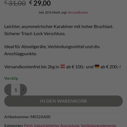
Ursprünglicher
Aktueller
31,00
29,00
€
€
Preis
Preis
inkl. 20 % MwSt.
zzgl.
Versandkosten
war:
ist:
€ 31,00
€ 29,00.
Leichter, asymmetrischer Karabiner mit hoher Bruchlast.
Sicherer Triact-Lock Verschluss.
Ideal für Abseilgeräte, Verbindungsmittel und div.
Anschlagpunkte.
Versandkostenfrei bis 2kg in
ab € 100,- und
ab € 200,-!
Vorrätig
Petzl BM´D Karabiner mit hoher Bruchlast Menge
IN DEN WARENKORB
Artikelnummer:
M032AA00
Kategorien:
Petzl
,
Industriekletter Ausrüstung
,
Verbindungselemente