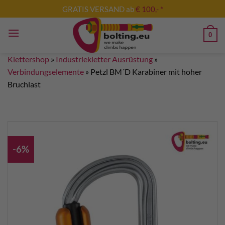
Zum
GRATIS VERSAND ab
€ 100,- *
Inhalt
springen
0
Klettershop
»
Industriekletter Ausrüstung
»
Verbindungselemente
»
Petzl BM´D Karabiner mit hoher
Bruchlast
-6%