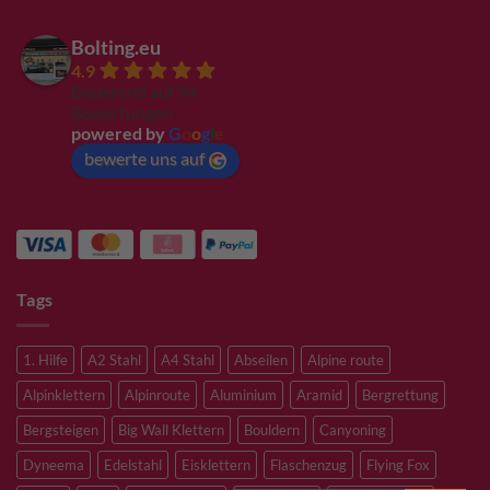
Bolting.eu
4.9
Basierend auf 94
Bewertungen
powered by
G
o
o
g
l
e
bewerte uns auf
Tags
1. Hilfe
A2 Stahl
A4 Stahl
Abseilen
Alpine route
Alpinklettern
Alpinroute
Aluminium
Aramid
Bergrettung
Bergsteigen
Big Wall Klettern
Bouldern
Canyoning
Dyneema
Edelstahl
Eisklettern
Flaschenzug
Flying Fox