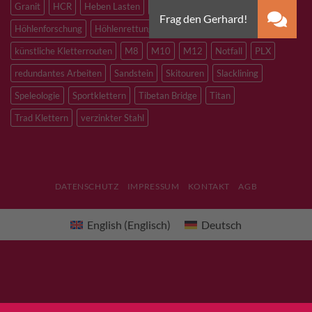
Granit
HCR
Heben Lasten
Hochtouren
Höhenarbeiten
Höhlenforschung
Höhlenrettung
Inox
Kevlar
Kletterhalle
künstliche Kletterrouten
M8
M10
M12
Notfall
PLX
redundantes Arbeiten
Sandstein
Skitouren
Slacklining
Speleologie
Sportklettern
Tibetan Bridge
Titan
Trad Klettern
verzinkter Stahl
DATENSCHUTZ
IMPRESSUM
KONTAKT
AGB
English
(
Englisch
)
Deutsch