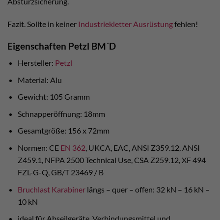
Absturzsicherung.
Fazit. Sollte in keiner
Industriekletter Ausrüstung
fehlen!
Eigenschaften Petzl BM´D
Hersteller:
Petzl
Material: Alu
Gewicht: 105 Gramm
Schnapperöffnung: 18mm
Gesamtgröße: 156 x 72mm
Normen: CE
EN 362
, UKCA, EAC, ANSI Z359.12, ANSI
Z459.1, NFPA 2500 Technical Use, CSA Z259.12, XF 494
FZL-G-Q, GB/T 23469 / B
Bruchlast Karabiner
längs – quer – offen: 32 kN – 16 kN –
10 kN
ideal für Abseilgeräte, Verbindungsmittel und