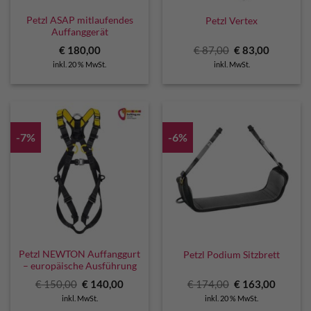
Petzl ASAP mitlaufendes
Petzl Vertex
Auffanggerät
Ursprünglicher
Aktuelle
€
180,00
€
87,00
€
83,00
Preis
Preis
inkl. 20 % MwSt.
inkl. MwSt.
war:
ist:
€ 87,00
€ 83,00.
-7%
-6%
Petzl NEWTON Auffanggurt
Petzl Podium Sitzbrett
– europäische Ausführung
Ursprünglicher
Aktueller
Ursprünglicher
Aktuell
€
150,00
€
140,00
€
174,00
€
163,00
Preis
Preis
Preis
Preis
inkl. MwSt.
inkl. 20 % MwSt.
war:
ist:
war:
ist: