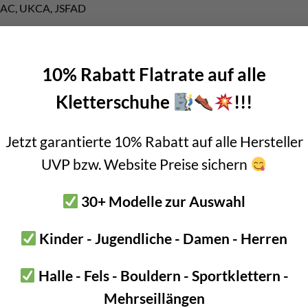
EAC, UKCA, JSFAD
gelb
der, Allround Auffanggurt
10% Rabatt Flatrate auf alle
weise
Kletterschuhe
!!!
ufen
öglichkeiten für das Toolbag System
Jetzt garantierte 10% Rabatt auf alle Hersteller
t des LIFT Rettungsbügel
UVP bzw. Website Preise sichern
uffangöse auf Brusthöhe für ein Auffangsystem wie z.B.
Asapsober
o
göse aus Alu für ein Auffangsystem
30+ Modelle zur Auswahl
lle am Brustriemen – kann gut z.B. mit
Petzl Cordex Handschuhen
Kinder - Jugendliche - Damen - Herren
nen ganz geöffnet werden – Einstieg mit angezogenen Schuhen
len an Schulter- und Beinschlaufen
Halle - Fels - Bouldern - Sportklettern -
ung
Mehrseillängen