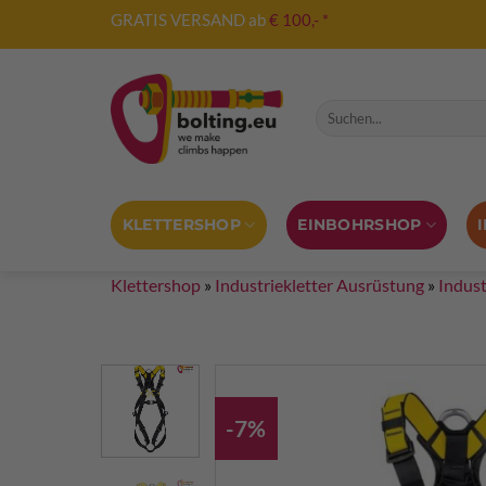
Zum
GRATIS VERSAND ab
€ 100,- *
Inhalt
springen
Suche nach:
KLETTERSHOP
EINBOHRSHOP
Klettershop
»
Industriekletter Ausrüstung
»
Indust
-7%