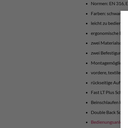
Normen: EN 316, 
Farben: schwarz – 
leicht zu bedienen
ergonomische Bau
zwei Materialschla
zwei Befestigungsm
Montagemöglichkei
vordere, textile A
rückseitige Auffan
Fast LT Plus Schna
Beinschlaufen kön
Double Back Schnal
Bedienungsanleit