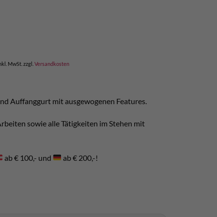
icher
ktueller
reis
t:
 140,00.
nkl. MwSt.
zzgl.
Versandkosten
ound Auffanggurt mit ausgewogenen Features.
Arbeiten sowie alle Tätigkeiten im Stehen mit
ab € 100,- und
ab € 200,-!