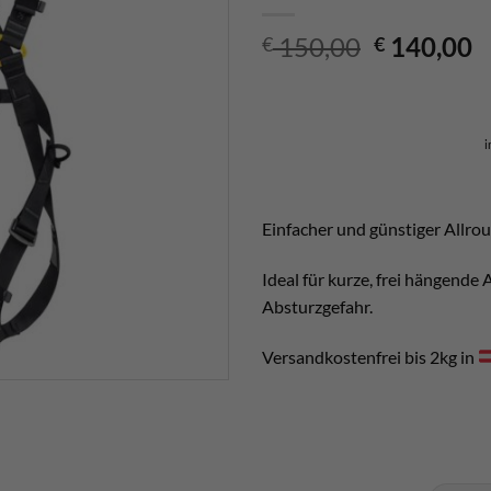
Ursprüngl
A
150,00
140,00
€
€
Preis
P
war:
is
€ 150,00
€
i
Einfacher und günstiger Allr
Ideal für kurze, frei hängende 
Absturzgefahr.
Versandkostenfrei bis 2kg in