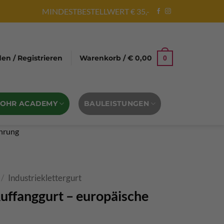
MINDESTBESTELLWERT € 35,-
n / Registrieren
Warenkorb /
€
0,00
0
BOHR ACADEMY
BAULEISTUNGEN
hrung
/
Industrieklettergurt
ffanggurt – europäische