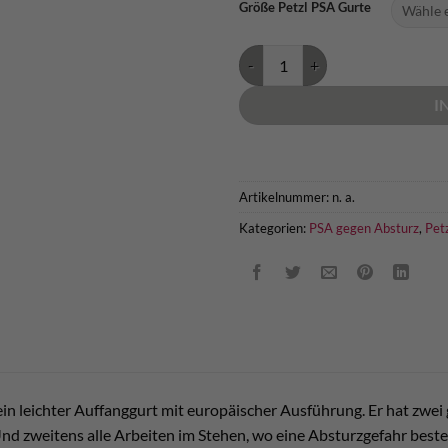
Größe Petzl PSA Gurte
Petzl NEWTON Auffanggurt - eu
I
Artikelnummer:
n. a.
Kategorien:
PSA gegen Absturz
,
Pet
in leichter Auffanggurt mit europäischer Ausführung. Er hat zwei 
d zweitens alle Arbeiten im Stehen, wo eine Absturzgefahr besteh