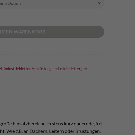
ropäische Ausführung Menge
N DEN WARENKORB
zl
,
Industriekletter Ausrüstung
,
Industrieklettergurt
große Einsatzbereiche. Erstens kurz dauernde, frei
t. Wie z.B. an Dächern, Leitern oder Brüstungen.