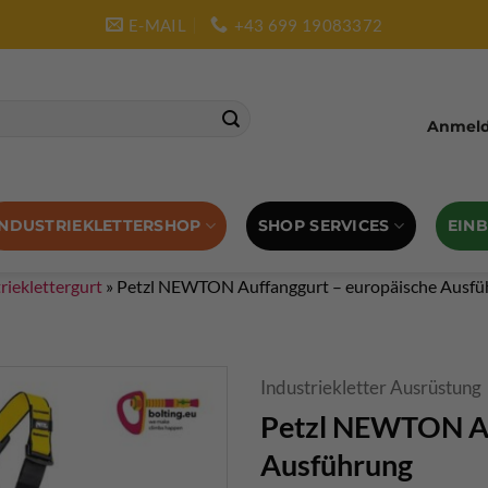
E-MAIL
+43 699 19083372
Anmelde
SHOP SERVICES
EIN
INDUSTRIEKLETTERSHOP
rieklettergurt
»
Petzl NEWTON Auffanggurt – europäische Ausfü
Industriekletter Ausrüstung
Petzl NEWTON Au
Ausführung