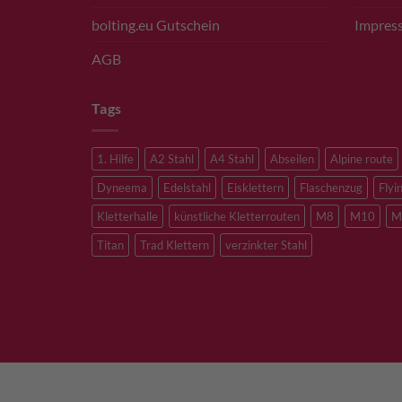
bolting.eu Gutschein
Impres
AGB
Tags
1. Hilfe
A2 Stahl
A4 Stahl
Abseilen
Alpine route
Dyneema
Edelstahl
Eisklettern
Flaschenzug
Flyi
Kletterhalle
künstliche Kletterrouten
M8
M10
M
Titan
Trad Klettern
verzinkter Stahl