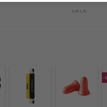
S, M, L, XL
-