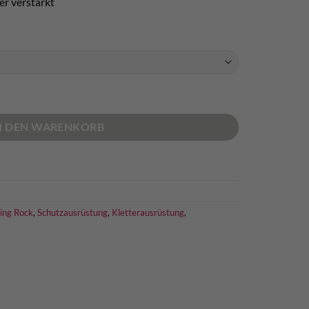
r verstärkt
erhandschuhe Menge
N DEN WARENKORB
ing Rock
,
Schutzausrüstung
,
Kletterausrüstung
,