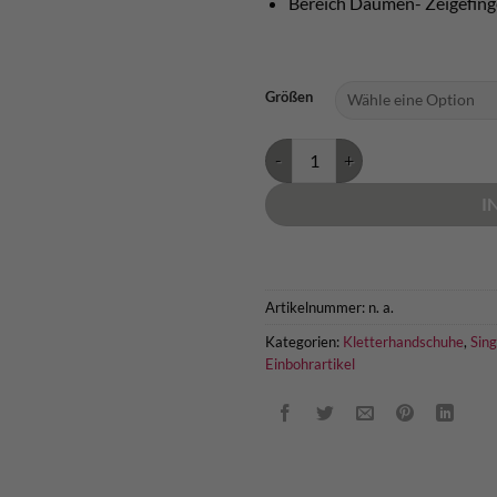
Bereich Daumen- Zeigefinge
Größen
Singing Rock Falconer 3/4 Klett
I
Artikelnummer:
n. a.
Kategorien:
Kletterhandschuhe
,
Sing
Einbohrartikel