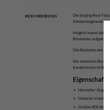
Die Singing Rock Falc
BESCHREIBUNG
Klettersteighandschu
Möglich macht die robu
Rindsleder aufgeklebt 
Die Rückseite des Mitt
Der elastische Bund i
Karabineröse im Bund 
Eigenschafte
Hersteller: Singing
Material: Innensei
Größen 8(S) bis 11