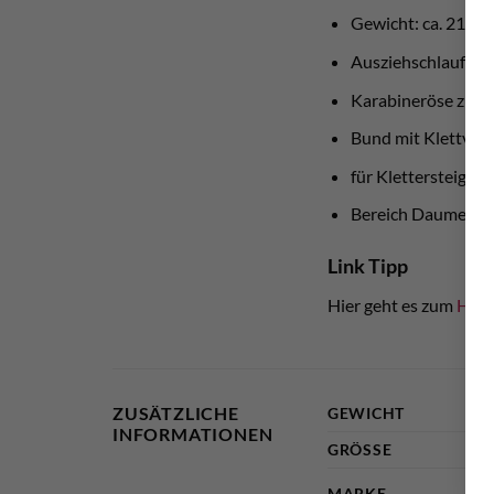
Gewicht: ca. 210 
Ausziehschlaufen
Karabineröse zum
Bund mit Klettvers
für Klettersteig, H
Bereich Daumen- Ze
Link Tipp
Hier geht es zum
Hers
ZUSÄTZLICHE
GEWICHT
INFORMATIONEN
GRÖSSE
MARKE