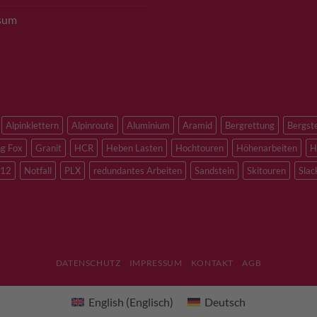
sum
Alpinklettern
Alpinroute
Aluminium
Aramid
Bergrettung
Bergst
ng Fox
Granit
HCR
Heben Lasten
Hochtouren
Höhenarbeiten
H
12
Notfall
PLX
redundantes Arbeiten
Sandstein
Skitouren
Slac
DATENSCHUTZ
IMPRESSUM
KONTAKT
AGB
English
(
Englisch
)
Deutsch