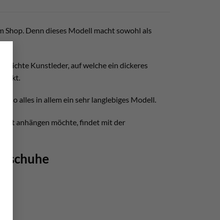
m Shop. Denn dieses Modell macht sowohl als
×
 Schichte Kunstleder, auf welche ein dickeres
stärkt.
Also alles in allem ein sehr langlebiges Modell.
Gurt anhängen möchte, findet mit der
andschuhe