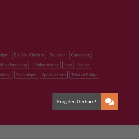
eigen
Big Wall Klettern
Bouldern
Canyoning
öhlenforschung
Höhlenrettung
Inox
Kevlar
klining
Speleologie
Sportklettern
Tibetan Bridge