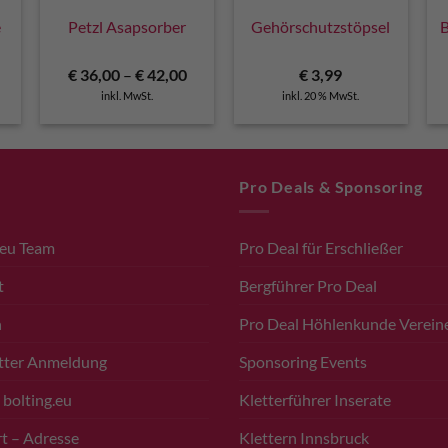
e
Petzl Asapsorber
Gehörschutzstöpsel
B
€
36,00
–
€
42,00
€
3,99
inkl. MwSt.
inkl. 20 % MwSt.
Pro Deals & Sponsoring
.eu Team
Pro Deal für Erschließer
t
Bergführer Pro Deal
n
Pro Deal Höhlenkunde Verein
tter Anmeldung
Sponsoring Events
 bolting.eu
Kletterführer Inserate
t – Adresse
Klettern Innsbruck