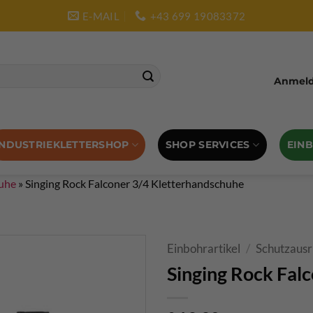
E-MAIL
+43 699 19083372
Anmelde
SHOP SERVICES
EIN
INDUSTRIEKLETTERSHOP
uhe
»
Singing Rock Falconer 3/4 Kletterhandschuhe
Einbohrartikel
/
Schutzausr
Singing Rock Fal