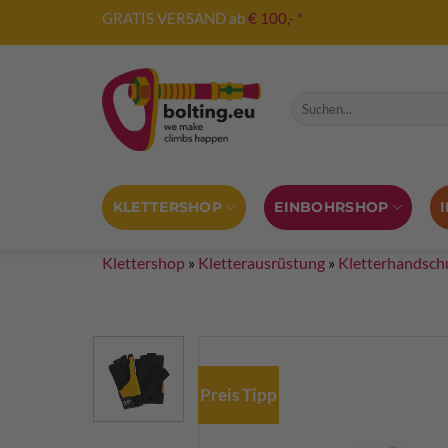
Zum
GRATIS VERSAND ab
€ 100,- *
Inhalt
springen
Suche nach:
KLETTERSHOP
EINBOHRSHOP
Klettershop
»
Kletterausrüstung
»
Kletterhandsch
Preis Tipp