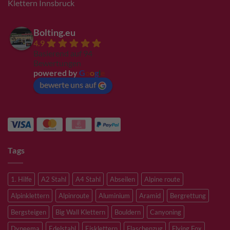
Klettern Innsbruck
Bolting.eu
4.9
Basierend auf 94
Bewertungen
powered by
G
o
o
g
l
e
bewerte uns auf
Tags
1. Hilfe
A2 Stahl
A4 Stahl
Abseilen
Alpine route
Alpinklettern
Alpinroute
Aluminium
Aramid
Bergrettung
Bergsteigen
Big Wall Klettern
Bouldern
Canyoning
Dyneema
Edelstahl
Eisklettern
Flaschenzug
Flying Fox