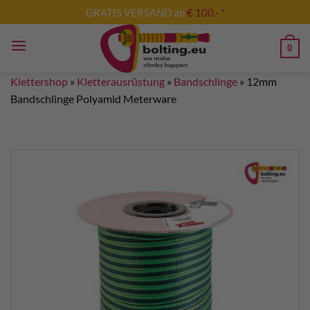
Zum
GRATIS VERSAND ab
€ 100,- *
Inhalt
springen
0
Klettershop
»
Kletterausrüstung
»
Bandschlinge
»
12mm
Bandschlinge Polyamid Meterware