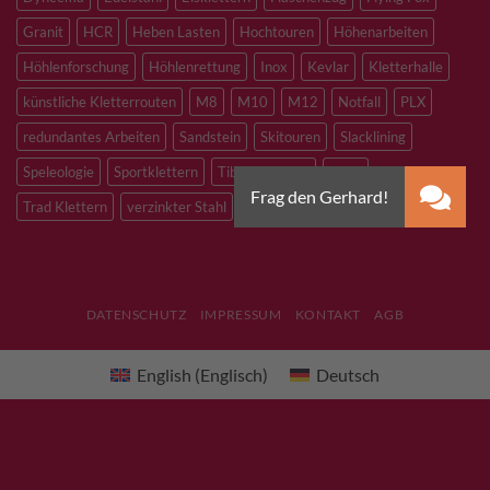
Granit
HCR
Heben Lasten
Hochtouren
Höhenarbeiten
Höhlenforschung
Höhlenrettung
Inox
Kevlar
Kletterhalle
künstliche Kletterrouten
M8
M10
M12
Notfall
PLX
redundantes Arbeiten
Sandstein
Skitouren
Slacklining
Speleologie
Sportklettern
Tibetan Bridge
Titan
Trad Klettern
verzinkter Stahl
DATENSCHUTZ
IMPRESSUM
KONTAKT
AGB
English
(
Englisch
)
Deutsch