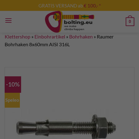
Zum
GRATIS VERSAND ab
€ 100,- *
Inhalt
springen
0
Klettershop
»
Einbohrartikel
»
Bohrhaken
»
Raumer
Bohrhaken 8x60mm AISI 316L
-10%
Speleo