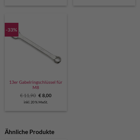
€ 2,99
€ 2,70.
€ 74,90
€ 67,50.
-33%
13er Gabelringschlüssel für
M8
Ursprünglicher
Aktueller
€
11,90
€
8,00
Preis
Preis
inkl. 20 % MwSt.
war:
ist:
€ 11,90
€ 8,00.
Ähnliche Produkte