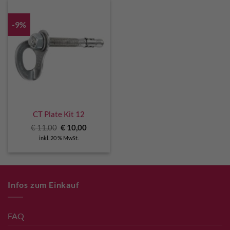
-9%
CT Plate Kit 12
Ursprünglicher
Aktueller
€
11,00
€
10,00
Preis
Preis
inkl. 20 % MwSt.
war:
ist:
€ 11,00
€ 10,00.
Infos zum Einkauf
FAQ