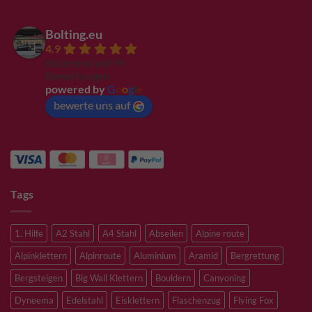
Bolting.eu
4.9
Basierend auf 94
Bewertungen
powered by
G
o
o
g
l
e
bewerte uns auf
Tags
1. Hilfe
A2 Stahl
A4 Stahl
Abseilen
Alpine route
Alpinklettern
Alpinroute
Aluminium
Aramid
Bergrettung
Bergsteigen
Big Wall Klettern
Bouldern
Canyoning
Dyneema
Edelstahl
Eisklettern
Flaschenzug
Flying Fox