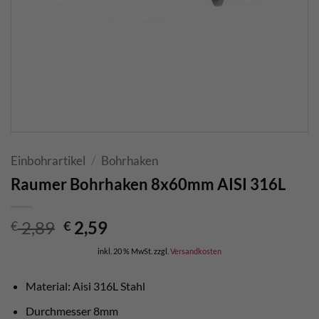
Einbohrartikel
/
Bohrhaken
Raumer Bohrhaken 8x60mm AISI 316L
Ursprünglicher
Aktueller
2,89
2,59
€
€
Preis
Preis
inkl. 20 % MwSt.
zzgl.
Versandkosten
war:
ist:
€ 2,89
€ 2,59.
Material: Aisi 316L Stahl
Durchmesser 8mm