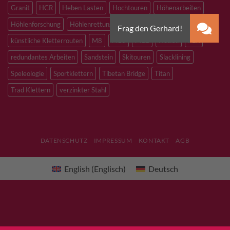
Granit
HCR
Heben Lasten
Hochtouren
Höhenarbeiten
Höhlenforschung
Höhlenrettung
Inox
Kevlar
Kletterhalle
künstliche Kletterrouten
M8
M10
M12
Notfall
PLX
redundantes Arbeiten
Sandstein
Skitouren
Slacklining
Speleologie
Sportklettern
Tibetan Bridge
Titan
Trad Klettern
verzinkter Stahl
DATENSCHUTZ
IMPRESSUM
KONTAKT
AGB
English
(
Englisch
)
Deutsch