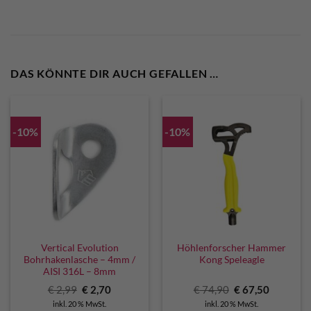
DAS KÖNNTE DIR AUCH GEFALLEN …
-10%
-10%
Vertical Evolution
Höhlenforscher Hammer
Bohrhakenlasche – 4mm /
Kong Speleagle
AISI 316L – 8mm
Ursprünglicher
Aktueller
Ursprünglicher
Aktuelle
€
2,99
€
2,70
€
74,90
€
67,50
Preis
Preis
Preis
Preis
inkl. 20 % MwSt.
inkl. 20 % MwSt.
war:
ist:
war:
ist: