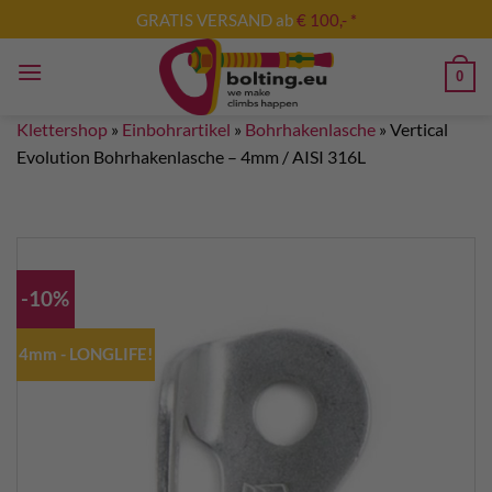
Zum
GRATIS VERSAND ab
€ 100,- *
Inhalt
springen
0
Klettershop
»
Einbohrartikel
»
Bohrhakenlasche
»
Vertical
Evolution Bohrhakenlasche – 4mm / AISI 316L
-10%
4mm - LONGLIFE!