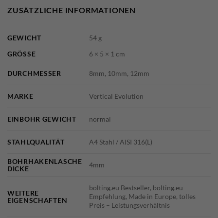
ZUSÄTZLICHE INFORMATIONEN
GEWICHT
54 g
GRÖSSE
6 × 5 × 1 cm
DURCHMESSER
8mm, 10mm, 12mm
MARKE
Vertical Evolution
EINBOHR GEWICHT
normal
STAHLQUALITÄT
A4 Stahl / AISI 316(L)
BOHRHAKENLASCHE
4mm
DICKE
bolting.eu Bestseller, bolting.eu
WEITERE
Empfehlung, Made in Europe, tolles
EIGENSCHAFTEN
Preis – Leistungsverhältnis