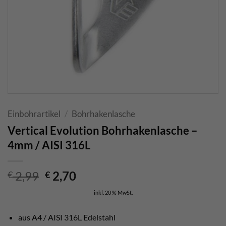
Einbohrartikel
/
Bohrhakenlasche
Vertical Evolution Bohrhakenlasche –
4mm / AISI 316L
Ursprünglicher
Aktueller
2,99
2,70
€
€
Preis
Preis
inkl. 20 % MwSt.
war:
ist:
€ 2,99
€ 2,70.
aus A4 / AISI 316L Edelstahl