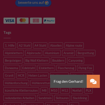
bewerte uns auf
Tags
1. Hilfe
A2 Stahl
A4 Stahl
Abseilen
Alpine route
Alpinklettern
Alpinroute
Aluminium
Aramid
Bergrettung
Bergsteigen
Big Wall Klettern
Bouldern
Canyoning
Dyneema
Edelstahl
Eisklettern
Flaschenzug
Flying Fox
Granit
HCR
Heben Lasten
Hochtouren
Höhenarbeiten
Höhlenforschung
Höhlenrettung
Inox
Kevlar
Kletterhalle
künstliche Kletterrouten
M8
M10
M12
Notfall
PLX
redundantes Arbeiten
Sandstein
Skitouren
Slacklining