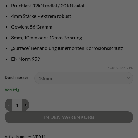
Bruchlast 32kN radial / 30 kN axial
4mm Stärke – extrem robust
Gewicht 56 Gramm
8mm, 10mm oder 12mm Bohrung
„Surface“ Behandlung für erhöhten Korrosionsschutz
EN Norm 959
ZURÜCKSETZEN
Durchmesser
Vorrätig
Vertical Evolution Bohrhakenlasche - 4mm / AISI 316L Menge
IN DEN WARENKORB
Artikelnummer:
VE011