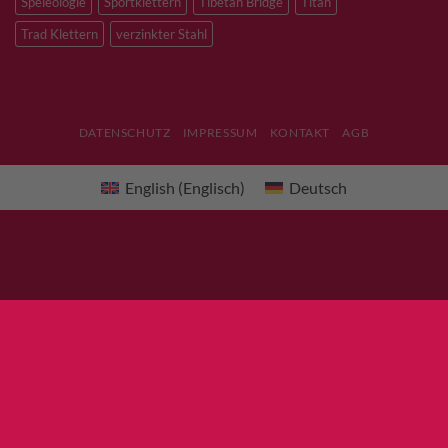
Speleologie
Sportklettern
Tibetan Bridge
Titan
Trad Klettern
verzinkter Stahl
DATENSCHUTZ
IMPRESSUM
KONTAKT
AGB
English
(
Englisch
)
Deutsch