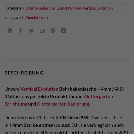
Kategorien:
Bohrhakenlasche
,
Einbohrartikel
,
Vertical Evolution
Schlagwort:
Alpinklettern
BESCHREIBUNG
Unsere
Vertical Evolution
Bohrhakenlasche – 4mm / AISI
316L i
st das
perfekte Produkt für die
Klettergarten
Errichtung
und
Klettergarten Sanierung
.
Denn erstens erfüllt sie die
EN Norm 959
. Zweitens ist sie
mit
4mm Stärke extrem robust
. D.h. sie verbiegt sich auch
bei extrem vielen Stürzen nicht. Drittens besteht sie aus
AISI