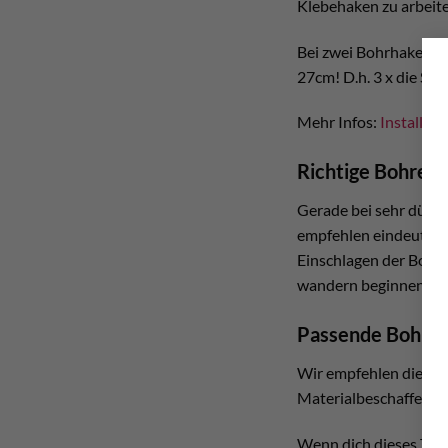
Klebehaken zu arbeit
Bei zwei Bohrhaken-S
27cm! D.h. 3 x die Setz
Mehr Infos:
Installat
Richtige Bohrer
Gerade bei sehr dünn
empfehlen eindeutig 
Einschlagen der Bolts
wandern beginnen bzw.
Passende Bohrh
Wir empfehlen die
Ver
Materialbeschaffenhei
Wenn dich dieses Them