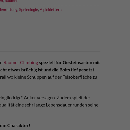
en
,
Raumer
lenrettung
,
Speleologie
,
Alpinklettern
on
Raumer Climbing
speziell für Gesteinsarten mit
cht etwas brüchig ist und die Bolts tief gesetzt
rall wo kleine Schuppen auf der Felsoberfläche zu
ingliedrige“ Anker versagen. Zudem spielt der
qualität eine sehr lange Lebensdauer runden seine
igem Charakter!