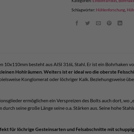
Kategorien:
Einbohrartikel
,
Bohrhak
Schlagwörter:
Höhlenforschung
,
Höh
 10x110mm besteht aus AISI 316L Stahl. Er ist ein Bohrhaken v
 kleinen Hohlräumen
.
Weiters ist er ideal wo die oberste Felsschi
spielsweise Konglomerat oder löchriger Kalk. Beziehungsweise übe
onsglieder ermöglichen ein Verspreizen des Bolts auch dort, wo „e
urch seine große Länge seine o.a. Stärken aus. Seine hohe Stahl
fekt für löchrige Gesteinsarten und Felsabschnitte mit schupp