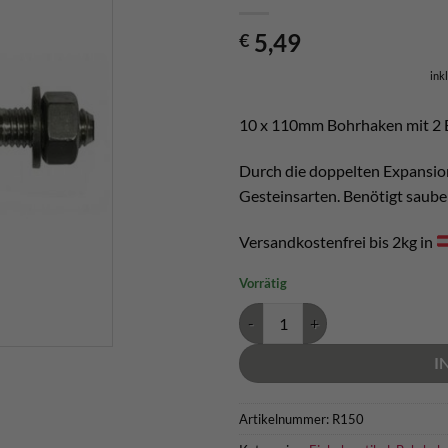
5,49
€
ink
10 x 110mm Bohrhaken mit 2 E
Durch die doppelten Expansions
Gesteinsarten. Benötigt saube
Versandkostenfrei bis 2kg in
Vorrätig
Raumer Bohrhaken 10x110mm AIS
I
Artikelnummer:
R150