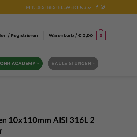
MINDESTBESTELLWERT € 35,-
n / Registrieren
Warenkorb /
€
0,00
0
BOHR ACADEMY
BAULEISTUNGEN
en 10x110mm AISI 316L 2
r