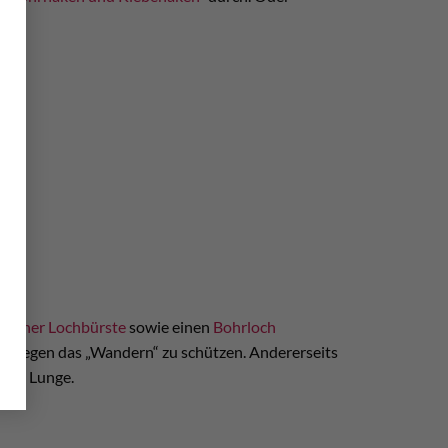
Fischer Lochbürste
sowie einen
Bohrloch
 Bolt gegen das „Wandern“ zu schützen. Andererseits
Ihre Lunge.