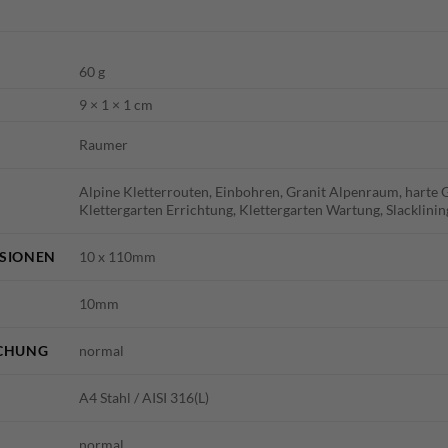
60 g
9 × 1 × 1 cm
Raumer
Alpine Kletterrouten, Einbohren, Granit Alpenraum, harte G
Klettergarten Errichtung, Klettergarten Wartung, Slacklinin
SIONEN
10 x 110mm
10mm
CHUNG
normal
A4 Stahl / AISI 316(L)
normal