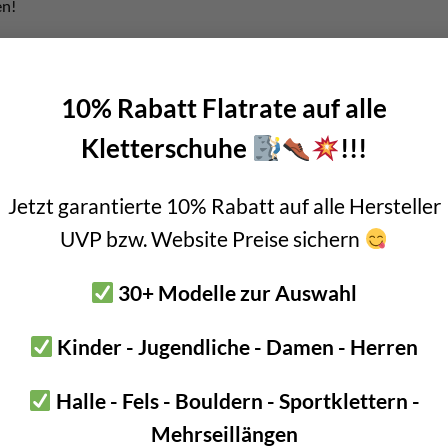
en!
icherungspunkten nebeneinander beachtet den Mindestabstand (Au
tiefe.
10% Rabatt Flatrate auf alle
ionsanleitung Raumer Bohrhaken
Kletterschuhe
!!!
 verwenden
Jetzt garantierte 10% Rabatt auf alle Hersteller
en Bolts wie dem Raumer Bohrhaken 10x110mm ist die Wahl des r
Produkte mit PGM Prüfmarke. Billige Bohrer garantieren das Schn
UVP bzw. Website Preise sichern
 zu Problemen kommen. Oder es passiert das Gegenteil. Die Bohrl
 die Laschen locker werden. Eine gute Wahl ist z.B. der
Fischer Q
30+ Modelle zur Auswahl
akenlaschen Raumer Bohrhaken 10x110mm
Kinder - Jugendliche - Damen - Herren
tical Evolution Bohrhakenlasche aus AISI 316L
Stahl. Diese Lasche
Halle - Fels - Bouldern - Sportklettern -
t. Also AISI 316L Stahl. Folglich beugt man mit diesem Produkt 
Mehrseillängen
a mehr interessiert lies dir unseren Fachbeitrag „
Stahlqualität 