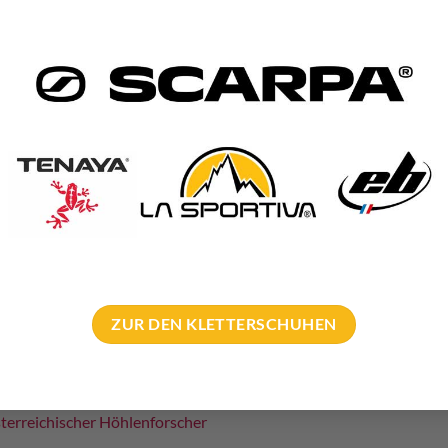
rkshops und Einbohrkurse der
bolting.eu Academy
.
hör
ZUR DEN KLETTERSCHUHEN
n Raumer Bohrhaken 10x110mm die Bohrlochreinigung mit einer
zwei kleine aber wichtige Zubehör Teile. Einerseits helfen sie den
 die EInbohrer bzw. Erschließer nützlich. So kommt weniger Luft in 
terreichischer Höhlenforscher