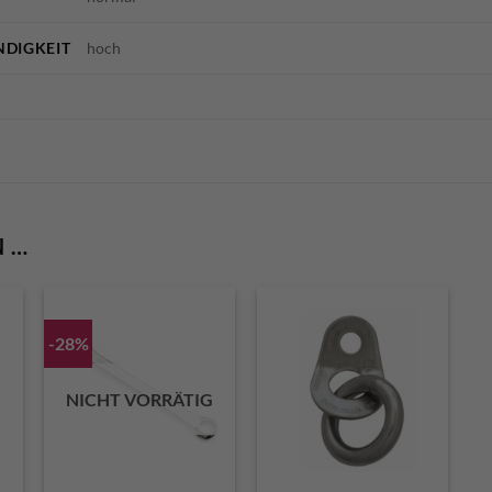
DIGKEIT
hoch
N …
-28%
NICHT VORRÄTIG