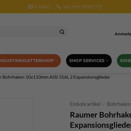
E-MAIL
+43 699 19083372
Anmelde
SHOP SERVICES
EIN
INDUSTRIEKLETTERSHOP
 Bohrhaken 10x110mm AISI 316L 2 Expansionsglieder
Einbohrartikel
/
Bohrhaken
Raumer Bohrhak
Expansionsgliede