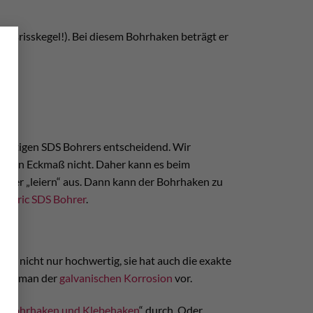
×
srisskegel!). Bei diesem Bohrhaken beträgt er
ichtigen SDS Bohrers entscheidend. Wir
eiden Eckmaß nicht. Daher kann es beim
öcher „leiern“ aus. Dann kann der Bohrhaken zu
uattric SDS Bohrer
.
 ist nicht nur hochwertig, sie hat auch die exakte
beugt man der
galvanischen Korrosion
vor.
bei Bohrhaken und Klebehaken
“ durch. Oder