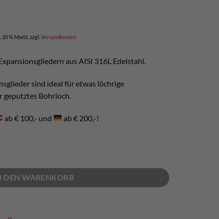
l. 20 % MwSt.
zzgl.
Versandkosten
xpansionsgliedern aus AISI 316L Edelstahl.
glieder sind ideal für etwas löchrige
r geputztes Bohrloch.
ab € 100,- und
ab € 200,-!
I 316L 2 Expansionsglieder Menge
N DEN WARENKORB