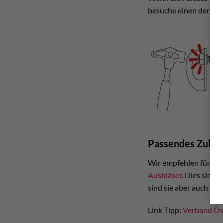
besuche einen der Wo
Passendes Zube
Wir empfehlen für de
Ausbläser
. Dies sind 
sind sie aber auch für
Link Tipp:
Verband Ös