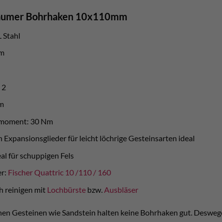
Raumer Bohrhaken 10x110mm
 Stahl
mm
 2
m
hmoment: 30 Nm
n Expansionsglieder für leicht löchrige Gesteinsarten ideal
al für schuppigen Fels
er:
Fischer Quattric 10 /110 / 160
h reinigen mit
Lochbürste
bzw.
Ausbläser
hen Gesteinen wie Sandstein halten keine Bohrhaken gut. Deswege