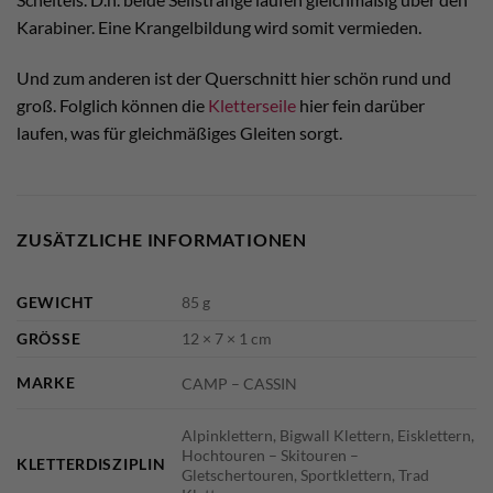
Karabiner. Eine Krangelbildung wird somit vermieden.
Und zum anderen ist der Querschnitt hier schön rund und
groß. Folglich können die
Kletterseile
hier fein darüber
laufen, was für gleichmäßiges Gleiten sorgt.
ZUSÄTZLICHE INFORMATIONEN
GEWICHT
85 g
GRÖSSE
12 × 7 × 1 cm
MARKE
CAMP – CASSIN
Alpinklettern, Bigwall Klettern, Eisklettern,
Hochtouren – Skitouren –
KLETTERDISZIPLIN
Gletschertouren, Sportklettern, Trad