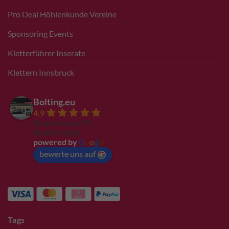
Pro Deal Höhlenkunde Vereine
Sponsoring Events
Kletterführer Inserate
Klettern Innsbruck
Bolting.eu
4.9
Basierend auf 94
Bewertungen
powered by
G
o
o
g
l
e
bewerte uns auf
Tags