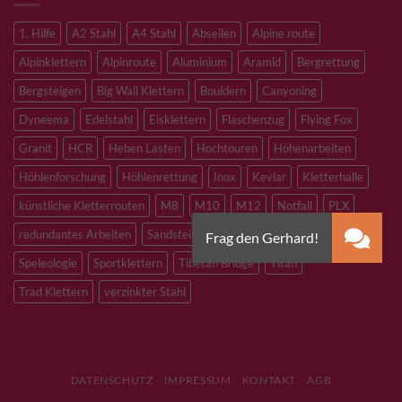
1. Hilfe
A2 Stahl
A4 Stahl
Abseilen
Alpine route
Alpinklettern
Alpinroute
Aluminium
Aramid
Bergrettung
Bergsteigen
Big Wall Klettern
Bouldern
Canyoning
Dyneema
Edelstahl
Eisklettern
Flaschenzug
Flying Fox
Granit
HCR
Heben Lasten
Hochtouren
Höhenarbeiten
Höhlenforschung
Höhlenrettung
Inox
Kevlar
Kletterhalle
künstliche Kletterrouten
M8
M10
M12
Notfall
PLX
redundantes Arbeiten
Sandstein
Skitouren
Slacklining
Speleologie
Sportklettern
Tibetan Bridge
Titan
Trad Klettern
verzinkter Stahl
DATENSCHUTZ
IMPRESSUM
KONTAKT
AGB