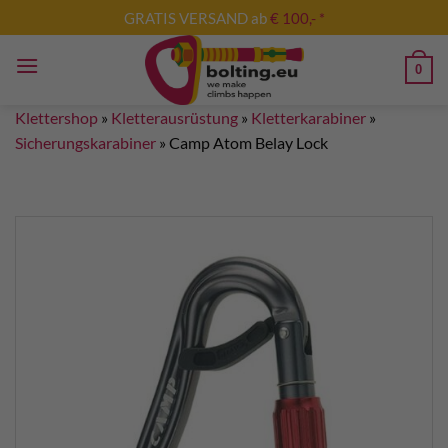
Zum
GRATIS VERSAND ab
€ 100,- *
Inhalt
springen
0
Klettershop
»
Kletterausrüstung
»
Kletterkarabiner
»
Sicherungskarabiner
»
Camp Atom Belay Lock