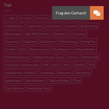
Tags
1. Hilfe
A2 Stahl
A4 Stahl
Abseilen
Alpine route
Alpinklettern
Alpinroute
Aluminium
Aramid
Bergrettung
Bergsteigen
Big Wall Klettern
Bouldern
Canyoning
Dyneema
Edelstahl
Eisklettern
Flaschenzug
Flying Fox
Granit
HCR
Heben Lasten
Hochtouren
Höhenarbeiten
Höhlenforschung
Höhlenrettung
Inox
Kevlar
Kletterhalle
künstliche Kletterrouten
M8
M10
M12
Notfall
PLX
redundantes Arbeiten
Sandstein
Skitouren
Slacklining
Speleologie
Sportklettern
Tibetan Bridge
Titan
Trad Klettern
verzinkter Stahl