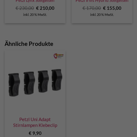
Petzl Lynx Steigeisen
Petzl Irvis Hybrid Steigeisen
Ursprünglicher
Aktueller
Ursprünglicher
Aktuell
€
230,00
€
210,00
€
170,00
€
155,00
Preis
Preis
Preis
Preis
inkl. 20 % MwSt.
inkl. 20 % MwSt.
war:
ist:
war:
ist:
€ 230,00
€ 210,00.
€ 170,00
€ 155,0
Ähnliche Produkte
Petzl Uni Adapt
Stirnlampen Klebeclip
€
9,90