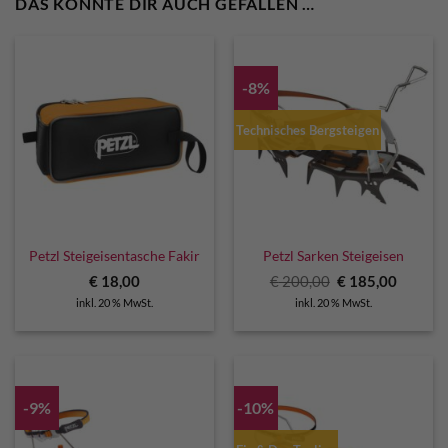
DAS KÖNNTE DIR AUCH GEFALLEN …
-8%
Technisches Bergsteigen
Petzl Steigeisentasche Fakir
Petzl Sarken Steigeisen
Ursprünglicher
Aktuell
€
18,00
€
200,00
€
185,00
Preis
Preis
inkl. 20 % MwSt.
inkl. 20 % MwSt.
war:
ist:
€ 200,00
€ 185,0
-9%
-10%