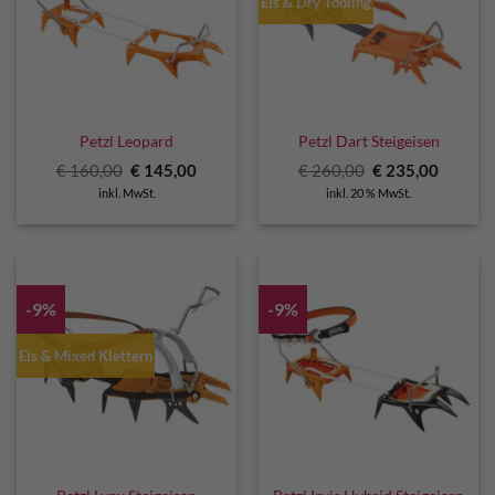
Eis & Dry Tooling
Petzl Leopard
Petzl Dart Steigeisen
Ursprünglicher
Aktueller
Ursprünglicher
Aktuell
€
160,00
€
145,00
€
260,00
€
235,00
Preis
Preis
Preis
Preis
inkl. MwSt.
inkl. 20 % MwSt.
war:
ist:
war:
ist:
€ 160,00
€ 145,00.
€ 260,00
€ 235,0
-9%
-9%
Eis & Mixed Klettern