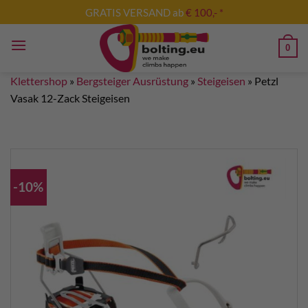
Zum
GRATIS VERSAND ab
€ 100,- *
Inhalt
springen
0
Klettershop
»
Bergsteiger Ausrüstung
»
Steigeisen
»
Petzl
Vasak 12-Zack Steigeisen
-10%