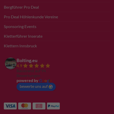
Bergführer Pro Deal
Pro Deal Höhlenkunde Vereine
Sponsoring Events
Kletterführer Inserate
Klettern Innsbruck
Bolting.eu
4.9
Basierend auf 94
Bewertungen
powered by
G
o
o
g
l
e
bewerte uns auf