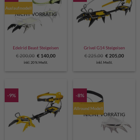
Auslaufmodell
NICHT VORRÄTIG
Edelrid Beast Steigeisen
Grivel G14 Steigeisen
Ursprünglicher
Aktueller
Ursprünglicher
Aktuell
€
200,00
€
140,00
€
225,00
€
205,00
Preis
Preis
Preis
Preis
inkl. 20 % MwSt.
inkl. MwSt.
war:
ist:
war:
ist:
€ 200,00
€ 140,00.
€ 225,00
€ 205,0
-9%
-8%
Allround Modell
NICHT VORRÄTIG