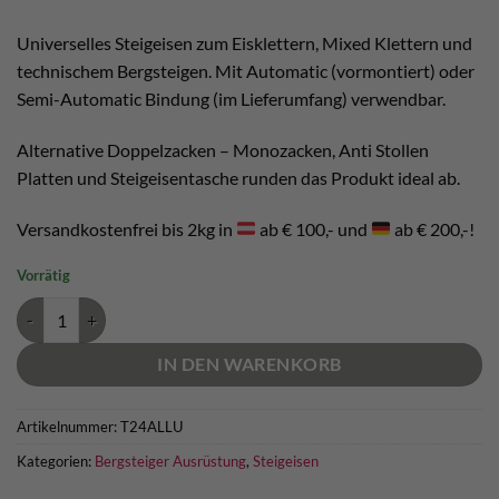
war:
ist:
€ 230,00
€ 210,00.
Universelles Steigeisen zum Eisklettern, Mixed Klettern und
technischem Bergsteigen. Mit Automatic (vormontiert) oder
Semi-Automatic Bindung (im Lieferumfang) verwendbar.
Alternative Doppelzacken – Monozacken, Anti Stollen
Platten und Steigeisentasche runden das Produkt ideal ab.
Versandkostenfrei bis 2kg in
ab € 100,- und
ab € 200,-!
Vorrätig
Petzl Lynx Steigeisen Menge
IN DEN WARENKORB
Artikelnummer:
T24ALLU
Kategorien:
Bergsteiger Ausrüstung
,
Steigeisen