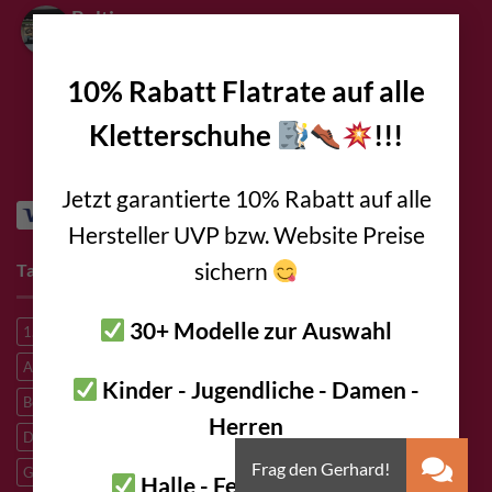
Bolting.eu
×
4.9
Basierend auf 94
Bewertungen
10% Rabatt Flatrate auf alle
powered by
G
o
o
g
l
e
bewerte uns auf
Kletterschuhe
!!!
Jetzt garantierte 10% Rabatt auf alle
Hersteller UVP bzw. Website Preise
sichern
Tags
30+ Modelle zur Auswahl
1. Hilfe
A2 Stahl
A4 Stahl
Abseilen
Alpine route
Alpinklettern
Alpinroute
Aluminium
Aramid
Bergrettung
Kinder - Jugendliche - Damen -
Bergsteigen
Big Wall Klettern
Bouldern
Canyoning
Herren
Dyneema
Edelstahl
Eisklettern
Flaschenzug
Flying Fox
Granit
HCR
Heben Lasten
Hochtouren
Höhenarbeiten
Halle - Fels - Bouldern -