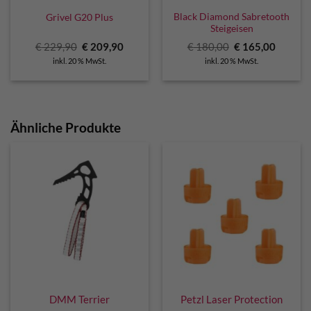
Black Diamond Sabretooth
Grivel G20 Plus
Steigeisen
Ursprünglicher
Aktueller
Ursprünglicher
Aktuell
€
229,90
€
209,90
€
180,00
€
165,00
Preis
Preis
Preis
Preis
inkl. 20 % MwSt.
inkl. 20 % MwSt.
war:
ist:
war:
ist:
€ 229,90
€ 209,90.
€ 180,00
€ 165,0
Ähnliche Produkte
DMM Terrier
Petzl Laser Protection