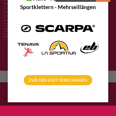
Höhlenforschung
Höhlenrettung
Inox
Kevlar
Kletterhalle
Sportklettern - Mehrseillängen
künstliche Kletterrouten
M8
M10
M12
Notfall
PLX
redundantes Arbeiten
Sandstein
Skitouren
Slacklining
Speleologie
Sportklettern
Tibetan Bridge
Titan
Trad Klettern
verzinkter Stahl
DATENSCHUTZ
IMPRESSUM
KONTAKT
AGB
English
(
Englisch
)
Deutsch
ZUR DEN KLETTERSCHUHEN