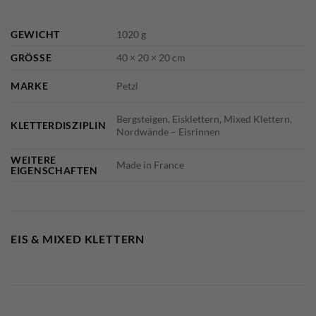
GEWICHT
1020 g
GRÖSSE
40 × 20 × 20 cm
MARKE
Petzl
Bergsteigen, Eisklettern, Mixed Klettern,
KLETTERDISZIPLIN
Nordwände – Eisrinnen
WEITERE
Made in France
EIGENSCHAFTEN
EIS & MIXED KLETTERN