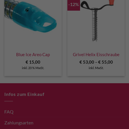
-12%
Blue Ice Areo Cap
Grivel Helix Eisschraube
€
15,00
€
53,00
–
€
55,00
inkl. 20 % MwSt.
inkl. MwSt.
Infos zum Einkauf
FAQ
Zahlungsarten