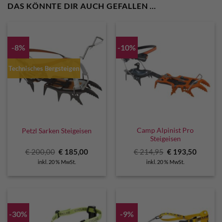
DAS KÖNNTE DIR AUCH GEFALLEN …
-8%
-10%
Technisches Bergsteigen
Camp Alpinist Pro
Petzl Sarken Steigeisen
Steigeisen
Ursprünglicher
Aktueller
Ursprünglicher
Aktuell
€
200,00
€
185,00
€
214,95
€
193,50
Preis
Preis
Preis
Preis
inkl. 20 % MwSt.
inkl. 20 % MwSt.
war:
ist:
war:
ist:
€ 200,00
€ 185,00.
€ 214,95
€ 193,5
-30%
-9%