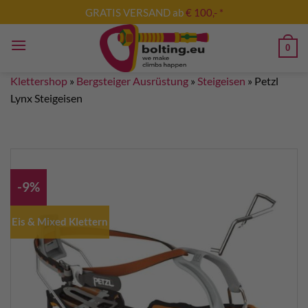
Zum
GRATIS VERSAND ab
€ 100,- *
Inhalt
springen
0
Klettershop
»
Bergsteiger Ausrüstung
»
Steigeisen
»
Petzl
Lynx Steigeisen
-9%
Eis & Mixed Klettern