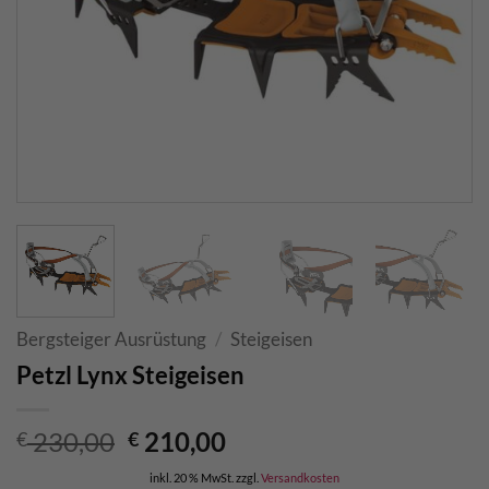
Bergsteiger Ausrüstung
/
Steigeisen
Petzl Lynx Steigeisen
Ursprünglicher
Aktueller
230,00
210,00
€
€
Preis
Preis
inkl. 20 % MwSt.
zzgl.
Versandkosten