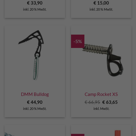
€
33,90
€
15,00
inkl. 20 % MwSt.
inkl. 20 % MwSt.
-5%
DMM Bulldog
Camp Rocket XS
Ursprünglicher
Aktuelle
€
44,90
€
66,95
€
63,65
Preis
Preis
inkl. 20 % MwSt.
inkl. MwSt.
war:
ist:
€ 66,95
€ 63,65.