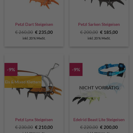
Petzl Dart Steigeisen
Petzl Sarken Steigeisen
Ursprünglicher
Aktueller
Ursprünglicher
Aktuell
€
260,00
€
235,00
€
200,00
€
185,00
Preis
Preis
Preis
Preis
inkl. 20 % MwSt.
inkl. 20 % MwSt.
war:
ist:
war:
ist:
€ 260,00
€ 235,00.
€ 200,00
€ 185,0
-9%
-9%
Eis & Mixed Klettern
NICHT VORRÄTIG
Petzl Lynx Steigeisen
Edelrid Beast Lite Steigeisen
Ursprünglicher
Aktueller
Ursprünglicher
Aktuell
€
230,00
€
210,00
€
220,00
€
200,00
Preis
Preis
Preis
Preis