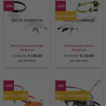
-10%
-32%
Auslaufmodell
NICHT VORRÄTIG
NICHT VORRÄTIG
Black Diamond Stinger
Edelrid Beast Alpine
Steigeisen
Steigeisen
Ursprünglicher
Aktueller
Ursprünglicher
Aktuell
€
200,00
€
180,00
€
190,00
€
130,00
Preis
Preis
Preis
Preis
inkl. 20 % MwSt.
inkl. 20 % MwSt.
war:
ist:
war:
ist:
€ 200,00
€ 180,00.
€ 190,00
€ 130,0
-10%
-8%
Eis & Dry Tooling
Technisches Bergsteigen