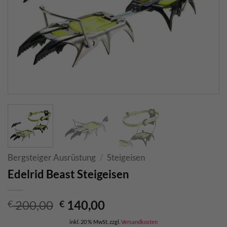
Bergsteiger Ausrüstung
/
Steigeisen
Edelrid Beast Steigeisen
Ursprünglicher
Aktueller
200,00
140,00
€
€
Preis
Preis
inkl. 20 % MwSt.
zzgl.
Versandkosten