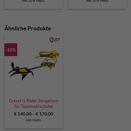
inkl. 20 % MwSt.
inkl. 20 % MwSt.
war:
ist:
war:
ist:
€ 230,00
€ 210,00.
€ 220,00
€ 200,0
Ähnliche Produkte
-10%
Grivel G-Rider Steigeisen
für Tourenskischuhe
€
140,00
–
€
170,00
inkl. MwSt.