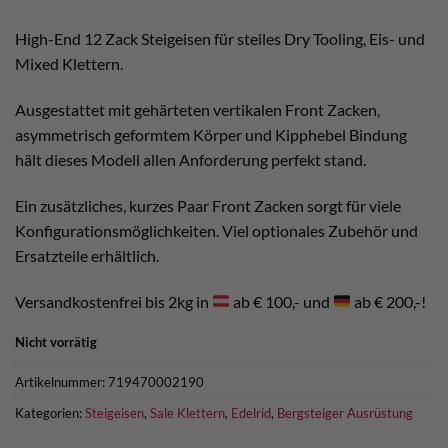
war:
ist:
€ 200,00
€ 140,00.
High-End 12 Zack Steigeisen für steiles Dry Tooling, Eis- und
Mixed Klettern.
Ausgestattet mit gehärteten vertikalen Front Zacken,
asymmetrisch geformtem Körper und Kipphebel Bindung
hält dieses Modell allen Anforderung perfekt stand.
Ein zusätzliches, kurzes Paar Front Zacken sorgt für viele
Konfigurationsmöglichkeiten. Viel optionales Zubehör und
Ersatzteile erhältlich.
Versandkostenfrei bis 2kg in
ab € 100,- und
ab € 200,-!
Nicht vorrätig
Artikelnummer:
719470002190
Kategorien:
Steigeisen
,
Sale Klettern
,
Edelrid
,
Bergsteiger Ausrüstung