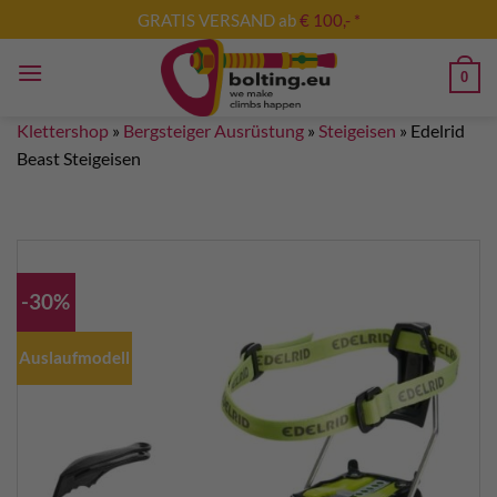
Zum
GRATIS VERSAND ab
€ 100,- *
Inhalt
springen
0
Klettershop
»
Bergsteiger Ausrüstung
»
Steigeisen
»
Edelrid
Beast Steigeisen
-30%
Auslaufmodell