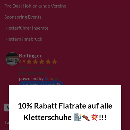
Pro Deal Höhlenkunde Vereine
Sponsoring Events
Kletterführer Inserate
Klettern Innsbruck
Bolting.eu
4.9
Basierend auf 94
Bewertungen
powered by
G
o
o
g
l
e
bewerte uns auf
×
10% Rabatt Flatrate auf alle
Kletterschuhe
!!!
Tags