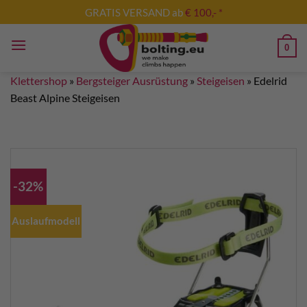
Zum
GRATIS VERSAND ab
€ 100,- *
Inhalt
springen
0
Klettershop
»
Bergsteiger Ausrüstung
»
Steigeisen
»
Edelrid
Beast Alpine Steigeisen
-32%
Auslaufmodell