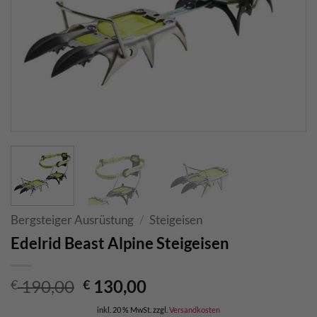
Bergsteiger Ausrüstung
/
Steigeisen
Edelrid Beast Alpine Steigeisen
Ursprünglicher
Aktueller
190,00
130,00
€
€
Preis
Preis
inkl. 20 % MwSt.
zzgl.
Versandkosten