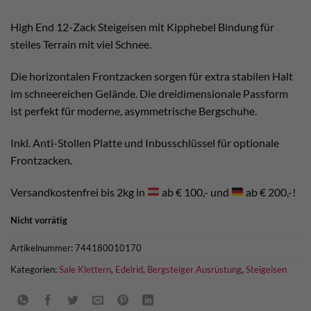
war:
ist:
€ 190,00
€ 130,00.
High End 12-Zack Steigeisen mit Kipphebel Bindung für
steiles Terrain mit viel Schnee.
Die horizontalen Frontzacken sorgen für extra stabilen Halt
im schneereichen Gelände. Die dreidimensionale Passform
ist perfekt für moderne, asymmetrische Bergschuhe.
Inkl. Anti-Stollen Platte und Inbusschlüssel für optionale
Frontzacken.
Versandkostenfrei bis 2kg in
ab € 100,- und
ab € 200,-!
Nicht vorrätig
Artikelnummer:
744180010170
Kategorien:
Sale Klettern
,
Edelrid
,
Bergsteiger Ausrüstung
,
Steigeisen