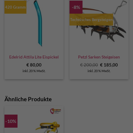
-8%
420 Gramm
Technisches Bergsteigen
Edelrid Attila Lite Eispickel
Petzl Sarken Steigeisen
Ursprünglicher
Aktuell
€
80,00
€
200,00
€
185,00
Preis
Preis
inkl. 20 % MwSt.
inkl. 20 % MwSt.
war:
ist:
€ 200,00
€ 185,0
Ähnliche Produkte
-10%