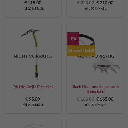
Ursprünglicher
Aktuell
€
115,00
€
230,00
€
210,00
Preis
Preis
inkl. 20 % MwSt.
inkl. 20 % MwSt.
war:
ist:
€ 230,00
€ 210,0
-8%
Allround Modell
NICHT VORRÄTIG
NICHT VORRÄTIG
Black Diamond Sabretooth
Edelrid Attila Eispickel
Steigeisen
Ursprünglicher
Aktuell
€
95,00
€
180,00
€
165,00
Preis
Preis
inkl. 20 % MwSt.
inkl. 20 % MwSt.
war:
ist:
€ 180,00
€ 165,0