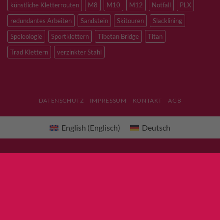
künstliche Kletterrouten
M8
M10
M12
Notfall
PLX
redundantes Arbeiten
Sandstein
Skitouren
Slacklining
Speleologie
Sportklettern
Tibetan Bridge
Titan
Trad Klettern
verzinkter Stahl
DATENSCHUTZ
IMPRESSUM
KONTAKT
AGB
English
(
Englisch
)
Deutsch