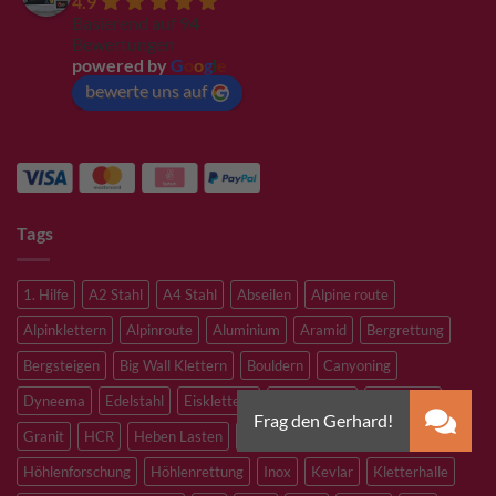
4.9
Basierend auf 94
Bewertungen
powered by
G
o
o
g
l
e
bewerte uns auf
Tags
1. Hilfe
A2 Stahl
A4 Stahl
Abseilen
Alpine route
Alpinklettern
Alpinroute
Aluminium
Aramid
Bergrettung
Bergsteigen
Big Wall Klettern
Bouldern
Canyoning
Dyneema
Edelstahl
Eisklettern
Flaschenzug
Flying Fox
Granit
HCR
Heben Lasten
Hochtouren
Höhenarbeiten
Höhlenforschung
Höhlenrettung
Inox
Kevlar
Kletterhalle