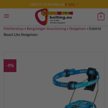
Zum
GRATIS VERSAND ab
€ 100,- *
Inhalt
springen
0
Klettershop
»
Bergsteiger Ausrüstung
»
Steigeisen
»
Edelrid
Beast Lite Steigeisen
-9%