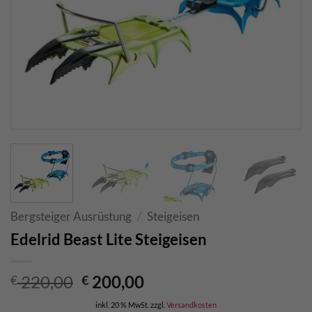
Bergsteiger Ausrüstung
/
Steigeisen
Edelrid Beast Lite Steigeisen
Ursprünglicher
Aktueller
220,00
200,00
€
€
Preis
Preis
inkl. 20 % MwSt.
zzgl.
Versandkosten