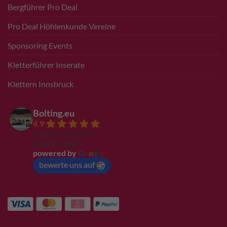
Bergführer Pro Deal
Pro Deal Höhlenkunde Vereine
Sponsoring Events
Kletterführer Inserate
Klettern Innsbruck
Bolting.eu
4.9
Basierend auf 94
Bewertungen
powered by
G
o
o
g
l
e
bewerte uns auf