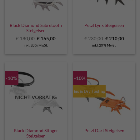
Black Diamond Sabretooth
Petzl Lynx Steigeisen
Steigeisen
Ursprünglicher
Aktueller
Ursprünglicher
Aktuell
€
180,00
€
165,00
€
230,00
€
210,00
Preis
Preis
Preis
Preis
inkl. 20 % MwSt.
inkl. 20 % MwSt.
war:
ist:
war:
ist:
€ 180,00
€ 165,00.
€ 230,00
€ 210,0
-10%
-10%
Eis & Dry Tooling
NICHT VORRÄTIG
Black Diamond Stinger
Petzl Dart Steigeisen
Steigeisen