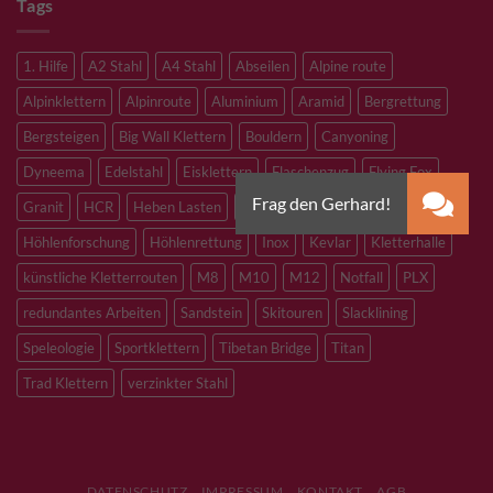
Tags
1. Hilfe
A2 Stahl
A4 Stahl
Abseilen
Alpine route
Alpinklettern
Alpinroute
Aluminium
Aramid
Bergrettung
Bergsteigen
Big Wall Klettern
Bouldern
Canyoning
Dyneema
Edelstahl
Eisklettern
Flaschenzug
Flying Fox
Granit
HCR
Heben Lasten
Hochtouren
Höhenarbeiten
Höhlenforschung
Höhlenrettung
Inox
Kevlar
Kletterhalle
künstliche Kletterrouten
M8
M10
M12
Notfall
PLX
redundantes Arbeiten
Sandstein
Skitouren
Slacklining
Speleologie
Sportklettern
Tibetan Bridge
Titan
Trad Klettern
verzinkter Stahl
DATENSCHUTZ
IMPRESSUM
KONTAKT
AGB