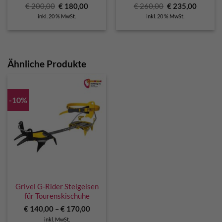
Ursprünglicher
Aktueller
Ursprünglicher
Aktuell
€
200,00
€
180,00
€
260,00
€
235,00
Preis
Preis
Preis
Preis
inkl. 20 % MwSt.
inkl. 20 % MwSt.
war:
ist:
war:
ist:
€ 200,00
€ 180,00.
€ 260,00
€ 235,0
Ähnliche Produkte
-10%
Grivel G-Rider Steigeisen
für Tourenskischuhe
€
140,00
–
€
170,00
inkl. MwSt.