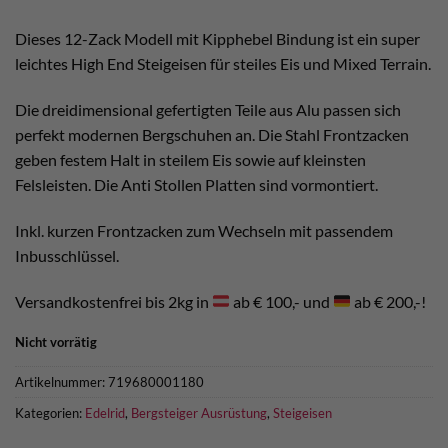
war:
ist:
€ 220,00
€ 200,00.
Dieses 12-Zack Modell mit Kipphebel Bindung ist ein super
leichtes High End Steigeisen für steiles Eis und Mixed Terrain.
Die dreidimensional gefertigten Teile aus Alu passen sich
perfekt modernen Bergschuhen an. Die Stahl Frontzacken
geben festem Halt in steilem Eis sowie auf kleinsten
Felsleisten. Die Anti Stollen Platten sind vormontiert.
Inkl. kurzen Frontzacken zum Wechseln mit passendem
Inbusschlüssel.
Versandkostenfrei bis 2kg in
ab € 100,- und
ab € 200,-!
Nicht vorrätig
Artikelnummer:
719680001180
Kategorien:
Edelrid
,
Bergsteiger Ausrüstung
,
Steigeisen