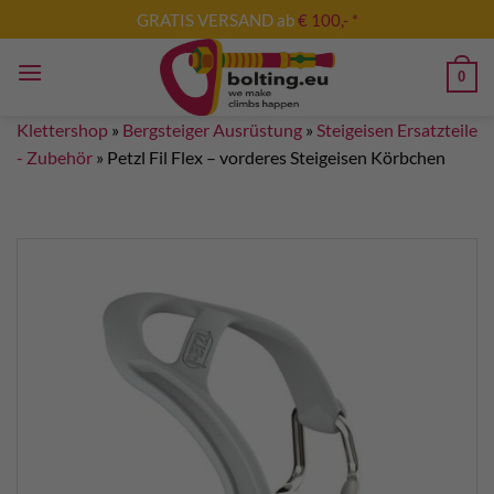
Zum
GRATIS VERSAND ab
€ 100,- *
Inhalt
springen
0
Klettershop
»
Bergsteiger Ausrüstung
»
Steigeisen Ersatzteile
- Zubehör
»
Petzl Fil Flex – vorderes Steigeisen Körbchen