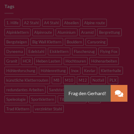
Tags
1. Hilfe
A2 Stahl
A4 Stahl
Abseilen
Alpine route
Alpinklettern
Alpinroute
Aluminium
Aramid
Bergrettung
Bergsteigen
Big Wall Klettern
Bouldern
Canyoning
Dyneema
Edelstahl
Eisklettern
Flaschenzug
Flying Fox
Granit
HCR
Heben Lasten
Hochtouren
Höhenarbeiten
Höhlenforschung
Höhlenrettung
Inox
Kevlar
Kletterhalle
künstliche Kletterrouten
M8
M10
M12
Notfall
PLX
redundantes Arbeiten
Sandstein
Skitouren
Slacklining
Speleologie
Sportklettern
Tibetan Bridge
Titan
Trad Klettern
verzinkter Stahl