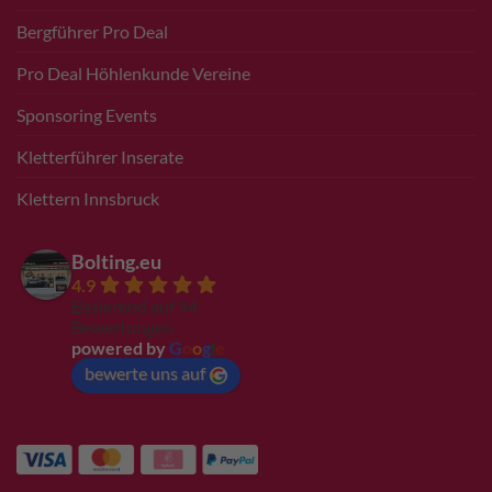
Bergführer Pro Deal
Pro Deal Höhlenkunde Vereine
Sponsoring Events
Kletterführer Inserate
Klettern Innsbruck
Bolting.eu
4.9
Basierend auf 94
Bewertungen
powered by
G
o
o
g
l
e
bewerte uns auf