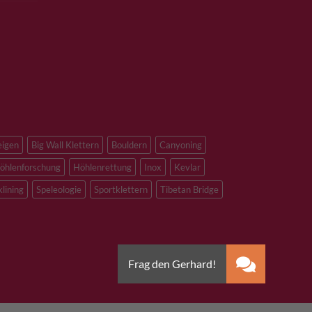
eigen
Big Wall Klettern
Bouldern
Canyoning
öhlenforschung
Höhlenrettung
Inox
Kevlar
klining
Speleologie
Sportklettern
Tibetan Bridge