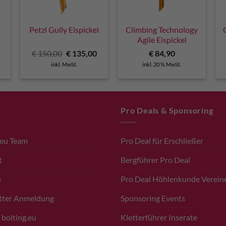
Petzl Gully Eispickel
Climbing Technology
Agile Eispickel
Ursprünglicher
Aktueller
€
150,00
€
135,00
€
84,90
Preis
Preis
inkl. MwSt.
inkl. 20 % MwSt.
war:
ist:
€ 150,00
€ 135,00.
Pro Deals & Sponsoring
.eu Team
Pro Deal für Erschließer
t
Bergführer Pro Deal
n
Pro Deal Höhlenkunde Verein
tter Anmeldung
Sponsoring Events
 bolting.eu
Kletterführer Inserate