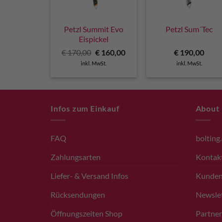
Petzl Summit Evo
Petzl Sum´Tec
Eispickel
Ursprünglicher
Aktueller
€
170,00
€
160,00
€
190,00
Preis
Preis
inkl. MwSt.
inkl. MwSt.
war:
ist:
€ 170,00
€ 160,00.
Infos zum Einkauf
About
FAQ
bolting
Zahlungsarten
Kontak
Liefer- & Versand Infos
Kunde
Rücksendungen
Newsle
Öffnungszeiten Shop
Partner