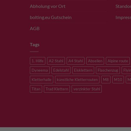
Abholung vor Ort
Standor
bolting.eu Gutschein
Impres
AGB
Tags
1. Hilfe
A2 Stahl
A4 Stahl
Abseilen
Alpine route
Dyneema
Edelstahl
Eisklettern
Flaschenzug
Flyi
Kletterhalle
künstliche Kletterrouten
M8
M10
M
Titan
Trad Klettern
verzinkter Stahl