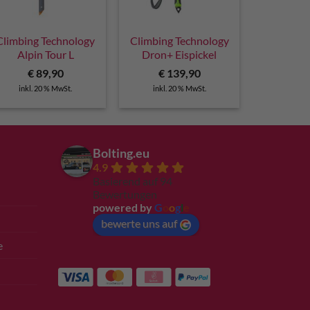
Climbing Technology
Climbing Technology
Alpin Tour L
Dron+ Eispickel
€
89,90
€
139,90
inkl. 20 % MwSt.
inkl. 20 % MwSt.
Bolting.eu
4.9
Basierend auf 94
Bewertungen
powered by
G
o
o
g
l
e
bewerte uns auf
e