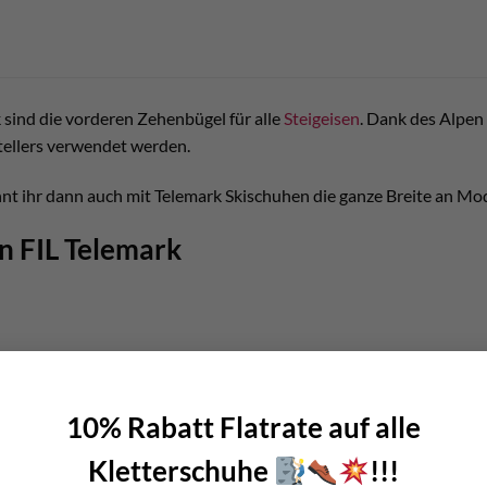
k sind die vorderen Zehenbügel für alle
Steigeisen
. Dank des Alpen
tellers verwendet werden.
nt ihr dann auch mit Telemark Skischuhen die ganze Breite an Mode
n FIL Telemark
m
chseln
10% Rabatt Flatrate auf alle
 Steigeisen
Kletterschuhe
!!!
 Paar = 2 Stück Telemark Zehenbügel