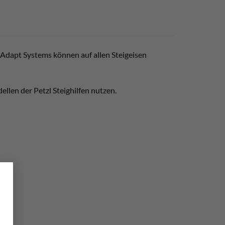
 Adapt Systems können auf allen Steigeisen
llen der Petzl Steighilfen nutzen.
×