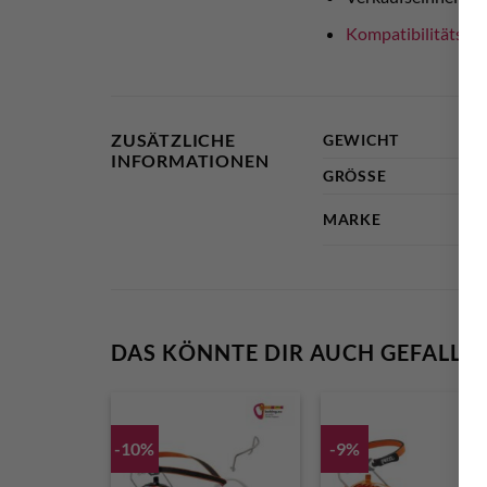
Kompatibilitäts Üb
ZUSÄTZLICHE
GEWICHT
INFORMATIONEN
GRÖSSE
MARKE
DAS KÖNNTE DIR AUCH GEFALLE
-10%
-9%