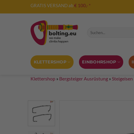
Zum
GRATIS VERSAND ab
€ 100,- *
Inhalt
springen
Suche nach:
KLETTERSHOP
EINBOHRSHOP
Klettershop
»
Bergsteiger Ausrüstung
»
Steigeisen