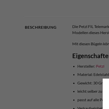
Die Petzl FIL Telemar
BESCHREIBUNG
Modellen dieses Hers
Mit diesen Bügeln kön
Eigenschafte
Hersteller:
Petzl
Material: Edelstahl
Gewicht: 30 Gram
leicht selber zu we
passt auf alle Petzl
Verkaufseinheit: 1