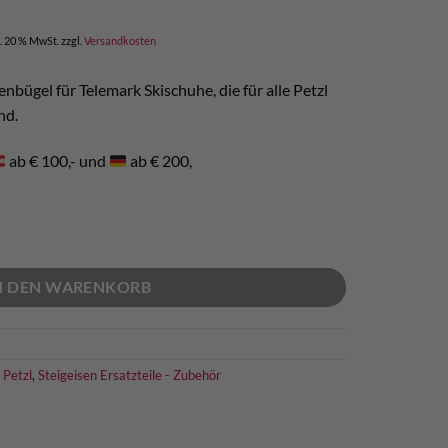
l. 20 % MwSt.
zzgl.
Versandkosten
nbügel für Telemark Skischuhe, die für alle Petzl
nd.
ab € 100,- und
ab € 200,
N DEN WARENKORB
,
Petzl
,
Steigeisen Ersatzteile - Zubehör