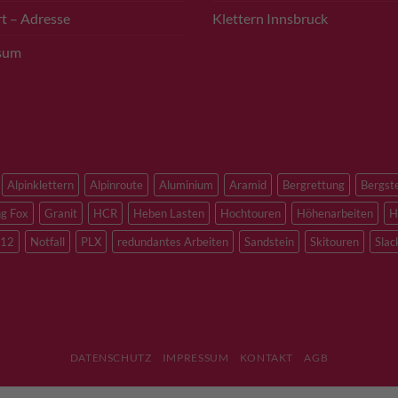
t – Adresse
Klettern Innsbruck
sum
Alpinklettern
Alpinroute
Aluminium
Aramid
Bergrettung
Bergst
ng Fox
Granit
HCR
Heben Lasten
Hochtouren
Höhenarbeiten
H
12
Notfall
PLX
redundantes Arbeiten
Sandstein
Skitouren
Slac
DATENSCHUTZ
IMPRESSUM
KONTAKT
AGB