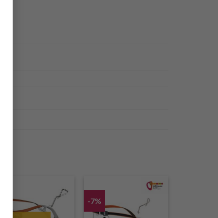
9%
-7%