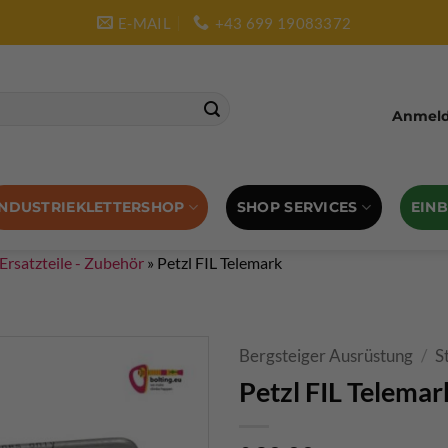
E-MAIL
+43 699 19083372
Anmelde
SHOP SERVICES
EIN
INDUSTRIEKLETTERSHOP
 Ersatzteile - Zubehör
»
Petzl FIL Telemark
Bergsteiger Ausrüstung
/
S
Petzl FIL Telemar