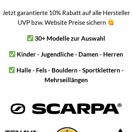
ersicht
Petzl Alpen Adapt Komponenten
Jetzt garantierte 10% Rabatt auf alle Hersteller
UVP bzw. Website Preise sichern
30+ Modelle zur Auswahl
30 g
10 × 10 × 1 cm
Kinder - Jugendliche - Damen - Herren
Petzl
Halle - Fels - Bouldern - Sportklettern -
Mehrseillängen
N …
-9%
-8%
-