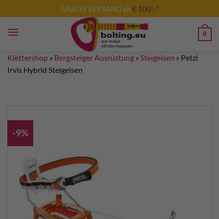
Zum
GRATIS VERSAND ab
€ 100,- *
Inhalt
springen
0
Klettershop
»
Bergsteiger Ausrüstung
»
Steigeisen
»
Petzl
Irvis Hybrid Steigeisen
-9%