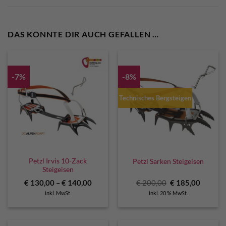
DAS KÖNNTE DIR AUCH GEFALLEN …
-7%
-8%
Technisches Bergsteigen
Petzl Irvis 10-Zack
Petzl Sarken Steigeisen
Steigeisen
Ursprünglicher
Aktuell
€
130,00
–
€
140,00
€
200,00
€
185,00
Preis
Preis
inkl. MwSt.
inkl. 20 % MwSt.
war:
ist:
€ 200,00
€ 185,0