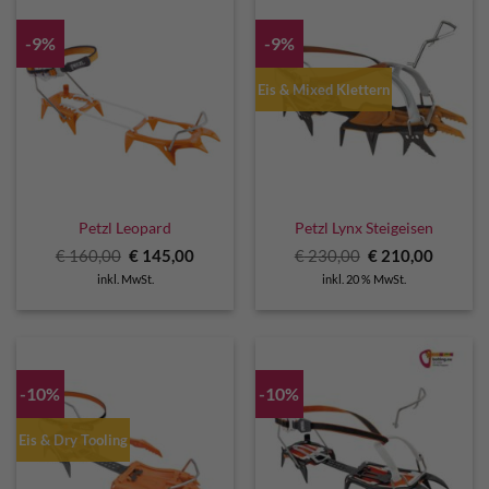
-9%
-9%
Eis & Mixed Klettern
Petzl Leopard
Petzl Lynx Steigeisen
Ursprünglicher
Aktueller
Ursprünglicher
Aktuell
€
160,00
€
145,00
€
230,00
€
210,00
Preis
Preis
Preis
Preis
inkl. MwSt.
inkl. 20 % MwSt.
war:
ist:
war:
ist:
€ 160,00
€ 145,00.
€ 230,00
€ 210,0
-10%
-10%
Eis & Dry Tooling