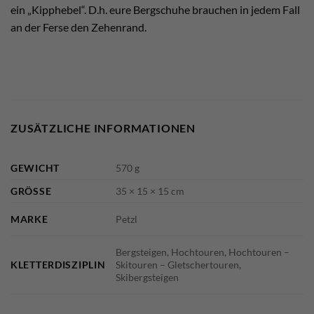
ein „Kipphebel“. D.h. eure Bergschuhe brauchen in jedem Fall
an der Ferse den Zehenrand.
ZUSÄTZLICHE INFORMATIONEN
GEWICHT
570 g
GRÖSSE
35 × 15 × 15 cm
MARKE
Petzl
Bergsteigen, Hochtouren, Hochtouren –
KLETTERDISZIPLIN
Skitouren – Gletschertouren,
Skibergsteigen