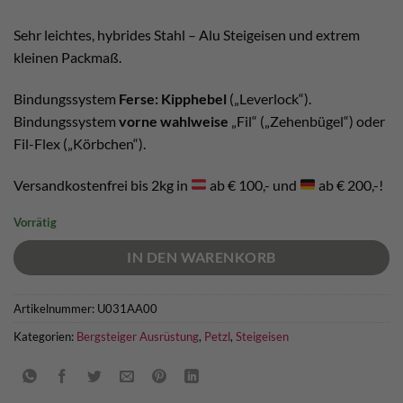
war:
ist:
€ 170,00
€ 155,00.
Sehr leichtes, hybrides Stahl – Alu Steigeisen und extrem
kleinen Packmaß.
Bindungssystem
Ferse: Kipphebel
(„Leverlock“).
Bindungssystem
vorne wahlweise
„Fil“ („Zehenbügel“) oder
Fil-Flex („Körbchen“).
Versandkostenfrei bis 2kg in
ab € 100,- und
ab € 200,-!
Vorrätig
IN DEN WARENKORB
Artikelnummer:
U031AA00
Kategorien:
Bergsteiger Ausrüstung
,
Petzl
,
Steigeisen