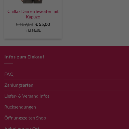
Chillaz Damen Sweater mit
Kapuze
Ursprünglicher
Aktueller
€
109,00
€
55,00
Preis
Preis
inkl. MwSt.
war:
ist:
€ 109,00
€ 55,00.
Infos zum Einkauf
FAQ
Zahlungsarten
Liefer- & Versand Infos
Rücksendungen
Öffnungszeiten Shop
Abholung vor Ort