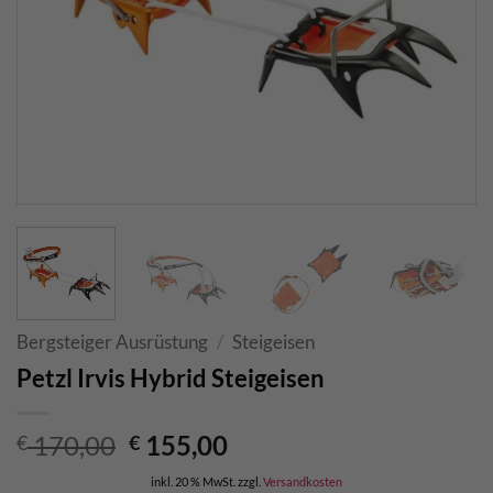
Bergsteiger Ausrüstung
/
Steigeisen
Petzl Irvis Hybrid Steigeisen
Ursprünglicher
Aktueller
170,00
155,00
€
€
Preis
Preis
inkl. 20 % MwSt.
zzgl.
Versandkosten