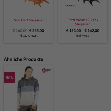
Petzl Vasak 12-Zack
Petzl Dart Steigeisen
Steigeisen
Ursprünglicher
Aktueller
€
260,00
€
235,00
€
153,00
–
€
162,00
Preis
Preis
inkl. 20 % MwSt.
inkl. MwSt.
war:
ist:
€ 260,00
€ 235,00.
Ähnliche Produkte
-50%