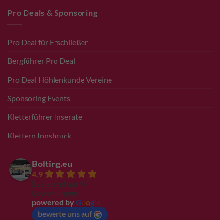
Pro Deals & Sponsoring
Pro Deal für Erschließer
Bergführer Pro Deal
Pro Deal Höhlenkunde Vereine
Sponsoring Events
Kletterführer Inserate
Klettern Innsbruck
Bolting.eu
4.9
Basierend auf 94
Bewertungen
powered by
G
o
o
g
l
e
bewerte uns auf