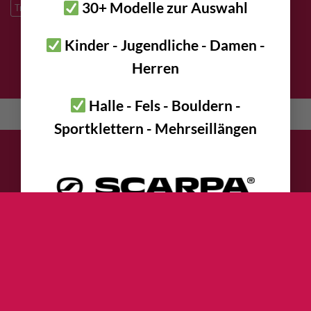
30+ Modelle zur Auswahl
Trad Klettern
verzinkter Stahl
Kinder - Jugendliche - Damen -
Herren
DATENSCHUTZ
IMPRESSUM
KONTAKT
AGB
Halle - Fels - Bouldern -
English
(
Englisch
)
Deutsch
Sportklettern - Mehrseillängen