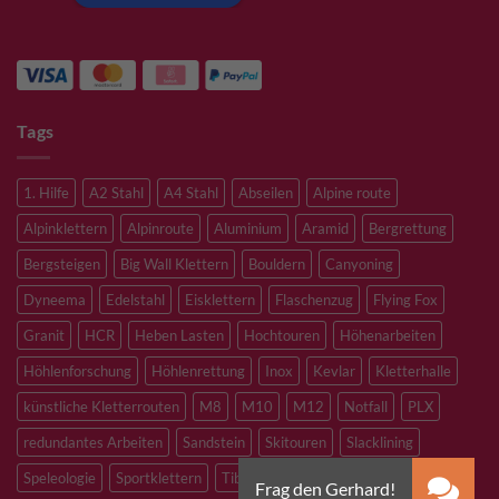
Tags
1. Hilfe
A2 Stahl
A4 Stahl
Abseilen
Alpine route
Alpinklettern
Alpinroute
Aluminium
Aramid
Bergrettung
Bergsteigen
Big Wall Klettern
Bouldern
Canyoning
Dyneema
Edelstahl
Eisklettern
Flaschenzug
Flying Fox
Granit
HCR
Heben Lasten
Hochtouren
Höhenarbeiten
Höhlenforschung
Höhlenrettung
Inox
Kevlar
Kletterhalle
künstliche Kletterrouten
M8
M10
M12
Notfall
PLX
redundantes Arbeiten
Sandstein
Skitouren
Slacklining
Speleologie
Sportklettern
Tibetan Bridge
Titan