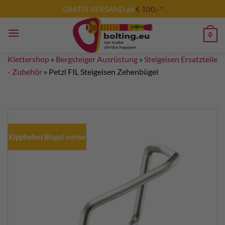
Zum
GRATIS VERSAND ab
€ 100,- *
Inhalt
springen
0
Klettershop
»
Bergsteiger Ausrüstung
»
Steigeisen Ersatzteile
- Zubehör
»
Petzl FIL Steigeisen Zehenbügel
Kipphebel Bügel vorne