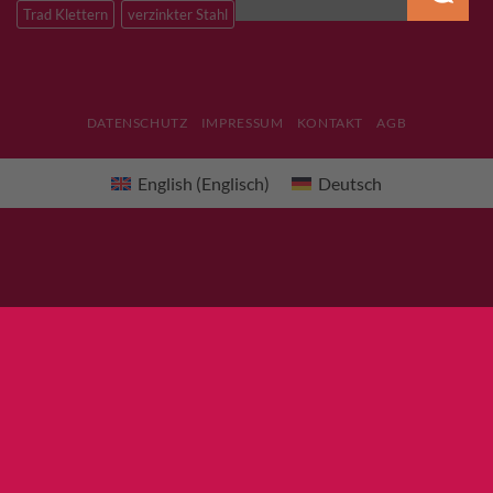
Trad Klettern
verzinkter Stahl
DATENSCHUTZ
IMPRESSUM
KONTAKT
AGB
English
(
Englisch
)
Deutsch