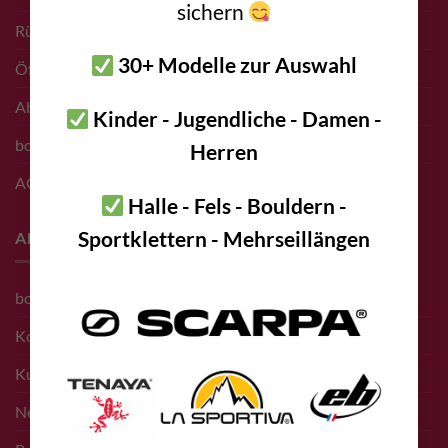
sichern
Rücksendungen
30+ Modelle zur Auswahl
Öffnungszeiten Shop
Abholung vor Ort
Kinder - Jugendliche - Damen -
bolting.eu Gutschein
Herren
AGB
Halle - Fels - Bouldern -
Sportklettern - Mehrseillängen
About
bolting.eu Team
Kontakt
Kunden
Newsletter Anmeldung