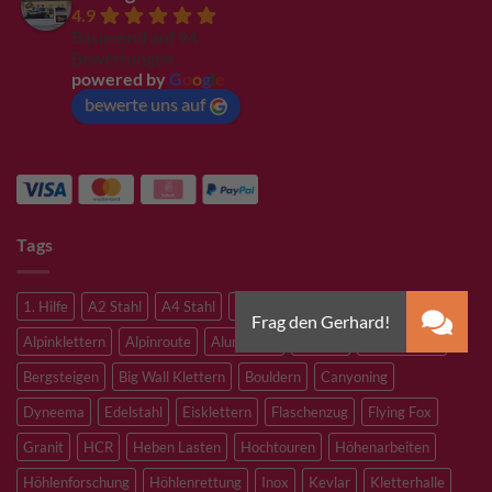
4.9
Basierend auf 94
Bewertungen
powered by
G
o
o
g
l
e
bewerte uns auf
Tags
1. Hilfe
A2 Stahl
A4 Stahl
Abseilen
Alpine route
Alpinklettern
Alpinroute
Aluminium
Aramid
Bergrettung
Bergsteigen
Big Wall Klettern
Bouldern
Canyoning
Dyneema
Edelstahl
Eisklettern
Flaschenzug
Flying Fox
Granit
HCR
Heben Lasten
Hochtouren
Höhenarbeiten
Höhlenforschung
Höhlenrettung
Inox
Kevlar
Kletterhalle