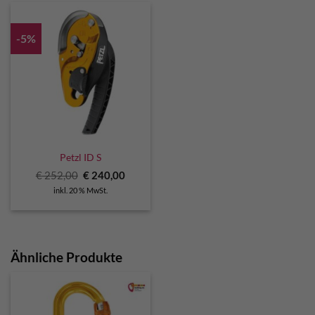
-5%
Petzl ID S
Ursprünglicher
Aktueller
€
252,00
€
240,00
Preis
Preis
inkl. 20 % MwSt.
war:
ist:
€ 252,00
€ 240,00.
Ähnliche Produkte