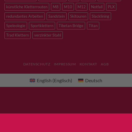
künstliche Kletterrouten
M8
M10
M12
Notfall
PLX
redundantes Arbeiten
Sandstein
Skitouren
Slacklining
Speleologie
Sportklettern
Tibetan Bridge
Titan
Trad Klettern
verzinkter Stahl
DATENSCHUTZ
IMPRESSUM
KONTAKT
AGB
English
(
Englisch
)
Deutsch