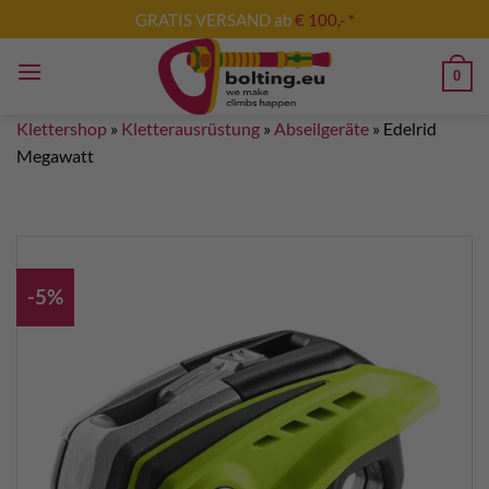
Zum
GRATIS VERSAND ab
€ 100,- *
Inhalt
springen
0
Klettershop
»
Kletterausrüstung
»
Abseilgeräte
»
Edelrid
Megawatt
-5%