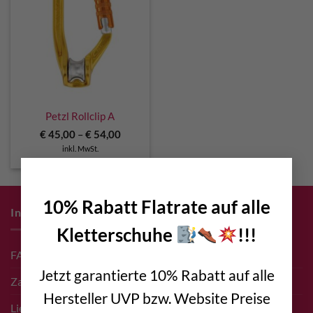
Petzl Rollclip A
€
45,00
–
€
54,00
inkl. MwSt.
×
10% Rabatt Flatrate auf alle
Infos zum Einkauf
Kletterschuhe
!!!
FAQ
Jetzt garantierte 10% Rabatt auf alle
Zahlungsarten
Hersteller UVP bzw. Website Preise
Liefer- & Versand Infos