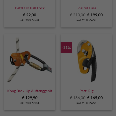
Petzl OK Ball Lock
Edelrid Fuse
Ursprünglicher
Aktuell
€
22,00
€
210,00
€
199,00
Preis
Preis
inkl. 20 % MwSt.
inkl. 20 % MwSt.
war:
ist:
€ 210,00
€ 199,0
-11%
Kong Back-Up Auffanggerät
Petzl Rig
Ursprünglicher
Aktuell
€
129,90
€
186,00
€
165,00
Preis
Preis
inkl. 20 % MwSt.
inkl. 20 % MwSt.
war:
ist:
€ 186,00
€ 165,0