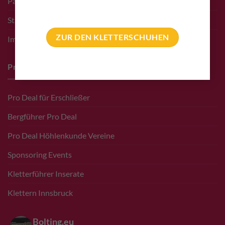
Partner bolting.eu
Standort – Adresse
ZUR DEN KLETTERSCHUHEN
Impressum
Pro Deals & Sponsoring
Pro Deal für Erschließer
Bergführer Pro Deal
Pro Deal Höhlenkunde Vereine
Sponsoring Events
Kletterführer Inserate
Klettern Innsbruck
Bolting.eu