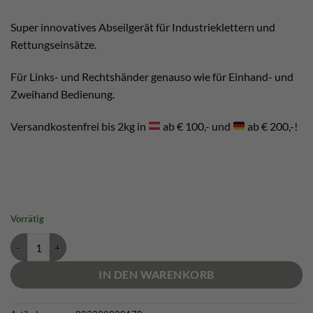
war:
ist:
€ 190,00
€ 180,00.
Super innovatives Abseilgerät für Industrieklettern und
Rettungseinsätze.
Für Links- und Rechtshänder genauso wie für Einhand- und
Zweihand Bedienung.
Versandkostenfrei bis 2kg in
ab € 100,- und
ab € 200,-!
Vorrätig
Edelrid Megawatt Menge
IN DEN WARENKORB