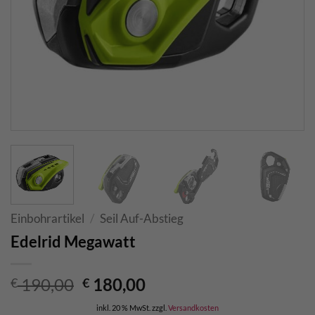
Einbohrartikel
/
Seil Auf-Abstieg
Edelrid Megawatt
Ursprünglicher
Aktueller
190,00
180,00
€
€
Preis
Preis
inkl. 20 % MwSt.
zzgl.
Versandkosten