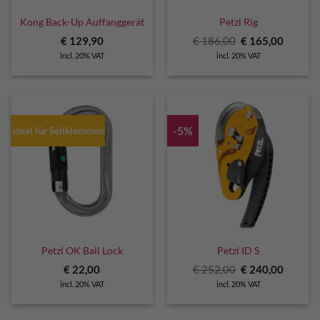
Kong Back-Up Auffanggerät
Petzl Rig
Original
Curren
€
129,90
€
186,00
€
165,00
price
price
incl. 20% VAT
incl. 20% VAT
was:
is:
€ 186,00.
€ 165,0
-5%
ideal für Seilklemmen
Petzl OK Ball Lock
Petzl ID S
Original
Curren
€
22,00
€
252,00
€
240,00
price
price
incl. 20% VAT
incl. 20% VAT
was:
is:
€ 252,00.
€ 240,0