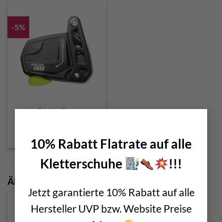
-5%
Edelrid Fuse
×
Original
Current
€
210,00
€
199,00
price
price
incl. 20% VAT
was:
is:
10% Rabatt Flatrate auf alle
€ 210,00.
€ 199,00.
Kletterschuhe
!!!
Ähnliche Produkte
Jetzt garantierte 10% Rabatt auf alle
Hersteller UVP bzw. Website Preise