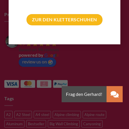
Pro Deals & Sponsoring
ZUR DEN KLETTERSCHUHEN
Bolting.eu
4.9
Based on 94 reviews
powered by
G
o
o
g
l
e
review us on
Tags
A2
A2 Steel
A4 steel
Alpine climbing
Alpine route
Aluminum
Bestseller
Big Wall Climbing
Canyoning