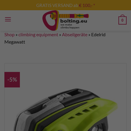
Skip
GRATIS VERSAND ab
€ 100,- *
to
content
0
Shop
»
climbing equipment
»
Abseilgeräte
»
Edelrid
Megawatt
-5%