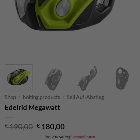
Shop
/
bolting products
/
Seil Auf-Abstieg
Edelrid Megawatt
Original
Current
190,00
180,00
€
€
price
price
incl. 20% VAT
zzgl.
Versandkosten