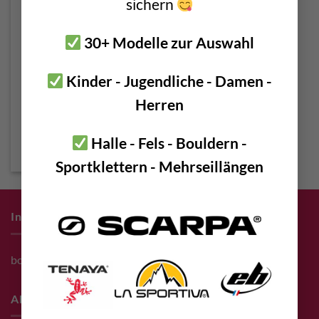
sichern
30+ Modelle zur Auswahl
Kinder - Jugendliche - Damen -
Herren
Petzl Rollclip A
€
45,00
–
€
54,00
Halle - Fels - Bouldern -
incl. VAT
Sportklettern - Mehrseillängen
Infos zum Einkauf
bolting.eu Gutschein
About