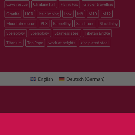
Cave rescue
Climbing hall
Flying Fox
Glacier travelling
Granite
HCR
Ice climbing
Inox
M8
M10
M12
Mountain rescue
PLX
Rappelling
Sandstone
Slacklining
Speleology
Speleology
Stainless steel
Tibetan Bridge
Titanium
Top Rope
work at heights
zinc plated steel
English
Deutsch
(
German
)