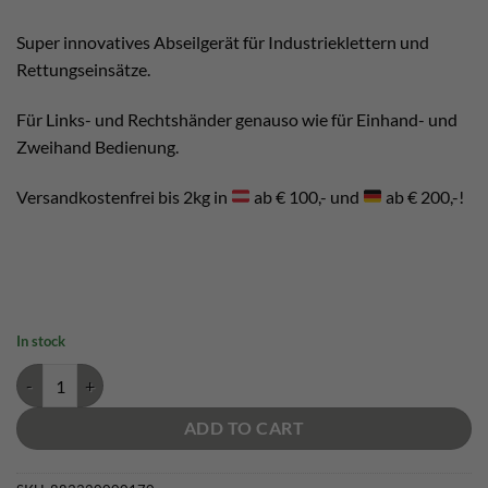
was:
is:
€ 190,00.
€ 180,00.
Super innovatives Abseilgerät für Industrieklettern und
Rettungseinsätze.
Für Links- und Rechtshänder genauso wie für Einhand- und
Zweihand Bedienung.
Versandkostenfrei bis 2kg in
ab € 100,- und
ab € 200,-!
In stock
Edelrid Megawatt quantity
ADD TO CART