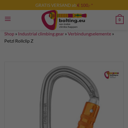
Skip
GRATIS VERSAND ab
€ 100,- *
to
content
0
Shop
»
Industrial climbing gear
»
Verbindungselemente
»
Petzl Rollclip Z