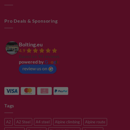
Pro Deals & Sponsoring
Bolting.eu
4.9
Based on 94 reviews
powered by
G
o
o
g
l
e
review us on
Tags
A2
A2 Steel
A4 steel
Alpine climbing
Alpine route