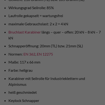
Wirkungsgrad Seilrolle: 85%
Laufrolle gekapselt = wartungsfrei
maximale Gebrauchslast: 2 x 2 = 4 kN
Bruchlast Karabiner
längs – quer – offen: 20 kN – 8 kN – 7
kN
Schnapperöffnung: 20mm (TL) bzw. 21mm (SL)
Normen:
EN 362
,
EN 12275
Maße: 117 x 66 mm
Farbe: hellgrau
Karabiner mit Seilrolle für Industrieklettern und
Alpinismus
heiß geschmiedet
Keylock Schnapper