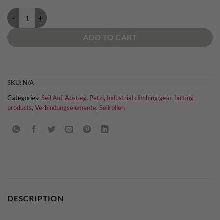
Petzl Rollclip Z quantity
ADD TO CART
SKU:
N/A
Categories:
Seil Auf-Abstieg
,
Petzl
,
Industrial climbing gear
,
bolting
products
,
Verbindungselemente
,
Seilrollen
DESCRIPTION