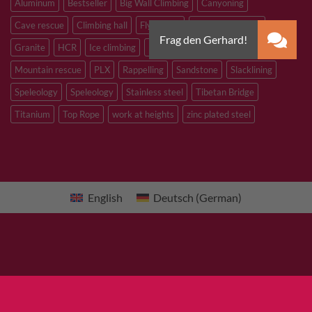
Aluminum
Bestseller
Big Wall Climbing
Canyoning
Cave rescue
Climbing hall
Flying Fox
Glacier travelling
Granite
HCR
Ice climbing
Inox
M8
M10
M12
Mountain rescue
PLX
Rappelling
Sandstone
Slacklining
Speleology
Speleology
Stainless steel
Tibetan Bridge
Titanium
Top Rope
work at heights
zinc plated steel
English
Deutsch
(
German
)