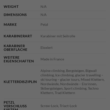
WEIGHT
N/A
DIMENSIONS
N/A
MARKE
Petzl
KARABINERART
Karabiner mit Seilrolle
KARABINER
Eloxiert
OBERFLÄCHE
WEITERE
Made in France
EIGENSCHAFTEN
Alpine climbing, Bergsteigen, Bigwall
climbing, Ice climbing, glacier travelling –
ski touring – glacier tours, Mixed Klettern,
KLETTERDISZIPLIN
Nordwände, Nordwände – Eisrinnen,
Skibergsteigen, Sport climbing, Techno
Klettern, Trad Klettern
PETZL
Screw-Lock, Triact-Lock
VERSCHLUSS
SYSTEM