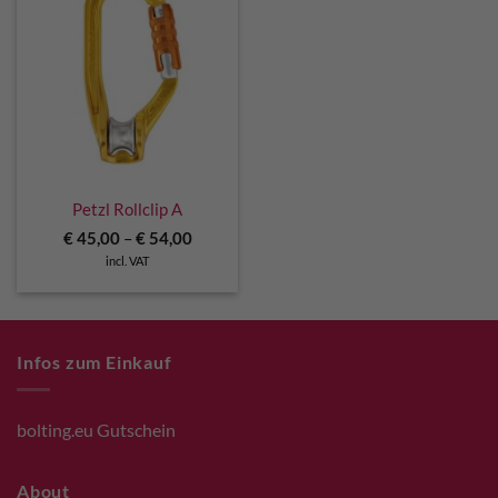
Petzl Rollclip A
€
45,00
–
€
54,00
incl. VAT
Infos zum Einkauf
bolting.eu Gutschein
About