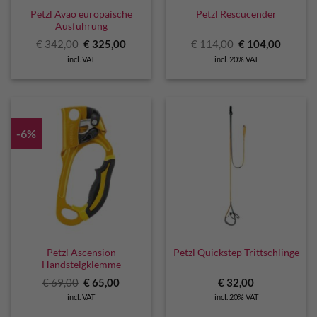
Petzl Avao europäische
Petzl Rescucender
Ausführung
Original
Current
Original
Curren
€
342,00
€
325,00
€
114,00
€
104,00
price
price
price
price
incl. VAT
incl. 20% VAT
was:
is:
was:
is:
€ 342,00.
€ 325,00.
€ 114,00.
€ 104,0
-6%
Petzl Ascension
Petzl Quickstep Trittschlinge
Handsteigklemme
Original
Current
€
69,00
€
65,00
€
32,00
price
price
incl. VAT
incl. 20% VAT
was:
is:
€ 69,00.
€ 65,00.