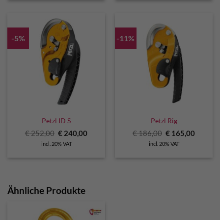
-5%
-11%
Petzl ID S
Petzl Rig
Original
Current
Original
Curren
€
252,00
€
240,00
€
186,00
€
165,00
price
price
price
price
incl. 20% VAT
incl. 20% VAT
was:
is:
was:
is:
€ 252,00.
€ 240,00.
€ 186,00.
€ 165,0
Ähnliche Produkte