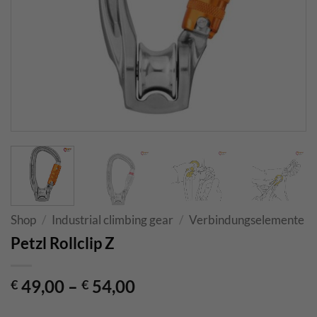
Shop
/
Industrial climbing gear
/
Verbindungselemente
Petzl Rollclip Z
49,00
–
54,00
€
€