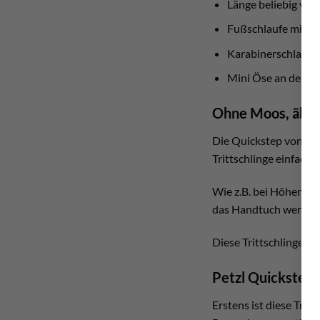
Länge beliebig ver
Fußschlaufe mit 
Karabinerschlaufe 
Mini Öse an der Sc
Ohne Moos, ähhm, 
Die Quickstep von Pet
Trittschlinge einfach n
Wie z.B. bei Höhenarbe
das Handtuch werfen.
Diese Trittschlinge er
Petzl Quickstep T
Erstens ist diese Trit