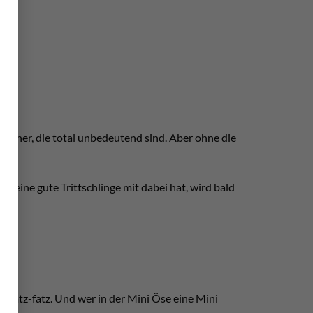
olcher, die total unbedeutend sind. Aber ohne die
 keine gute Trittschlinge mit dabei hat, wird bald
as ratz-fatz. Und wer in der Mini Öse eine Mini