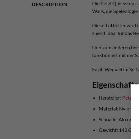
Die Petzl Quickstep ist
DESCRIPTION
Walls, die Speleologi
Diese Trittleiter wird
zuerst ideal für das B
Und zum anderen beim 
funktioniert mit der 
Fazit. Wer viel im Sei
Eigenschafte
Hersteller:
Petzl
Material: Nylon
Schnalle: Alu und S
Gewicht: 142 Gr