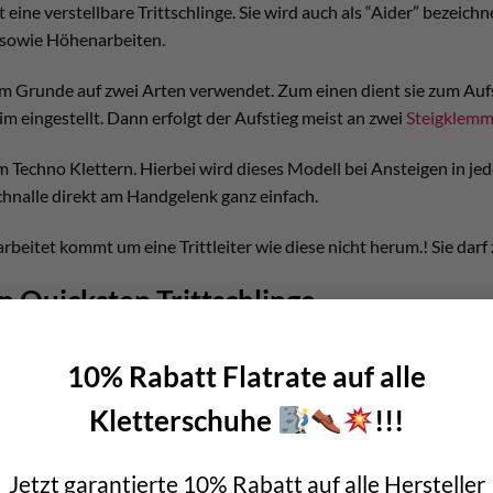
 eine verstellbare Trittschlinge. Sie wird auch als “Aider” bezeichn
e sowie Höhenarbeiten.
 im Grunde auf zwei Arten verwendet. Zum einen dient sie zum Aufst
eim eingestellt. Dann erfolgt der Aufstieg meist an zwei
Steigklem
Techno Klettern. Hierbei wird dieses Modell bei Ansteigen in je
Schnalle direkt am Handgelenk ganz einfach.
l arbeitet kommt um eine Trittleiter wie diese nicht herum.! Sie dar
n Quickstep Trittschlinge
10% Rabatt Flatrate auf alle
Kletterschuhe
!!!
tahl
amm
Jetzt garantierte 10% Rabatt auf alle Hersteller