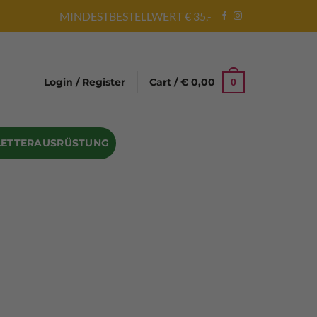
MINDESTBESTELLWERT € 35,-
Login / Register
Cart /
€
0,00
0
LETTERAUSRÜSTUNG
Abseilgeräte
Bandschlinge
Rock hammer
Geschenke für Kletterer
Climbing gloves
Kletterhelme
Kletter Trainingsbalken
Sicherungsgeräte
Seilsäcke
Seilrollen
 Eispickel – Eisgeräte
Eisschrauben
en
Steigeisen Ersatzteile – Zubehör
len
Skyhook Climbing