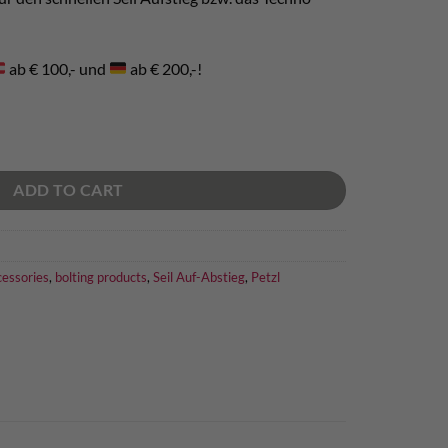
ab € 100,- und
ab € 200,-!
ntity
ADD TO CART
cessories
,
bolting products
,
Seil Auf-Abstieg
,
Petzl