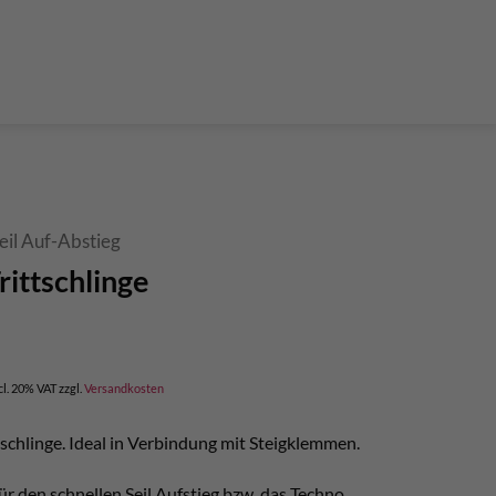
der Teleskop-Putzstöcke
Boulder accessories
Torque at expansion bolt
a climbing route
 and glue in bolt
What do expansion bolt think?
eil Auf-Abstieg
rittschlinge
cl. 20% VAT
zzgl.
Versandkosten
ttschlinge. Ideal in Verbindung mit Steigklemmen.
r den schnellen Seil Aufstieg bzw. das Techno