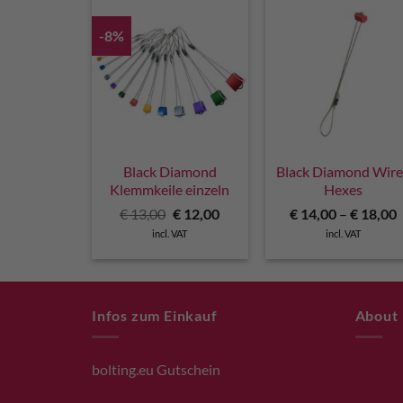
-8%
Black Diamond
Black Diamond Wir
Klemmkeile einzeln
Hexes
Original
Current
€
13,00
€
12,00
€
14,00
–
€
18,00
price
price
incl. VAT
incl. VAT
was:
is:
€ 13,00.
€ 12,00.
Infos zum Einkauf
About
bolting.eu Gutschein