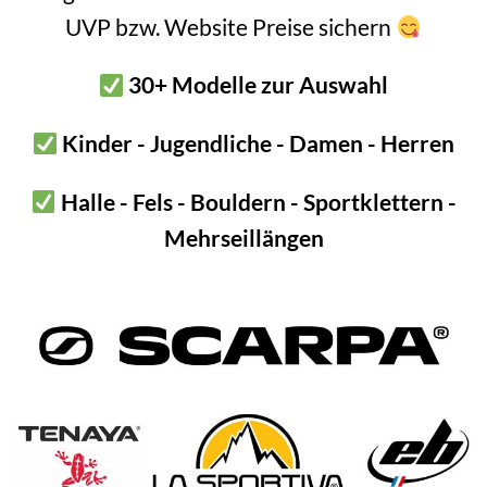
stellbar mit DoubleBack Schnalle
UVP bzw. Website Preise sichern
Gummiband zum Fixieren am Schuh
inkl. Gummi String zum Fixieren
30+ Modelle zur Auswahl
hnalle zum Öffnen von “oben”
Kinder - Jugendliche - Damen - Herren
Trittleiter nix los!
Halle - Fels - Bouldern - Sportklettern -
zl ist einer jener eigenartigen Ausrüstungsgegenstände. Nämlich s
Mehrseillängen
ichts geht bei diversen Tätigkeiten.
iten, bei Big Walls oder beim Erschließen am Fixseil. Denn wer hier
füllt alle Anforderungen die man bei dieses Tätigkeiten hat.
rittleiter Features
tleiter super längenverstellbar. Mit der DoubleBack Schnalle geht d