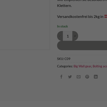
Klettern.
Versandkostenfrei bis 2kg in
In stock
Petzl Quickstep Trittschlinge qua
SKU:
C09
Categories:
Big Wall gear
,
Bolting ac