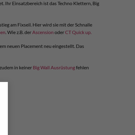
et. Ihr Einsatzbereich ist das Techno Klettern, Big
ieg am Fixseil. Hier wird sie mit der Schnalle
men
. Wie z.B. der
Ascension
oder
CT Quick up.
dem neuen Placement neu eingestellt. Das
f zudem in keiner
Big Wall Ausrüstung
fehlen
×