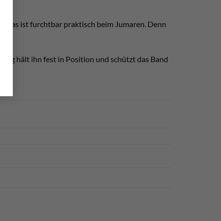
en. Das ist furchtbar praktisch beim Jumaren. Denn
ring hält ihn fest in Position und schützt das Band