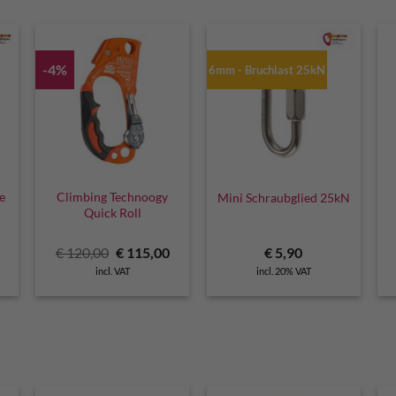
-4%
6mm - Bruchlast 25kN
e
Climbing Technoogy
Mini Schraubglied 25kN
Quick Roll
Current
Original
Current
€
120,00
€
115,00
€
5,90
price
price
price
incl. VAT
incl. 20% VAT
is:
was:
is:
€ 325,00.
€ 120,00.
€ 115,00.