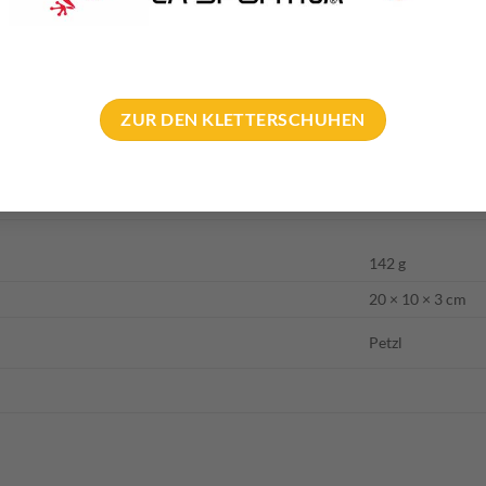
kann sie sogar von “oben” öffnen.
en Fuß mit einer elastischen Schlinge in der Trittschlaufe fixier
srutschen mehr!
ZUR DEN KLETTERSCHUHEN
h der Karabiner in der oberen Schlaufe super fixieren. Ein Gummi St
t!
142 g
20 × 10 × 3 cm
Petzl