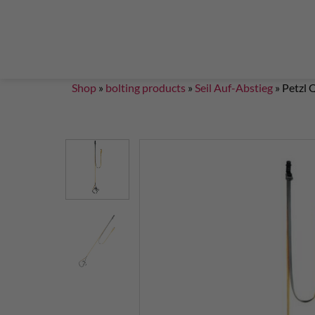
Steigklemmen – Seilklemmen
Boulder brushes
Chalkbag Bouldern
Chalk Klettern
Termine
EN 959 – UIAA 123 expansion bolt Standard
G
Set up a climbing route with expansion bolt
Set
Shop
»
bolting products
»
Seil Auf-Abstieg
»
Petzl 