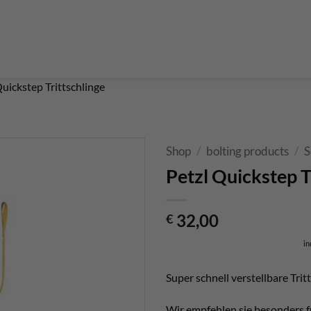
Boulderführer
Bouldermatten
Bouldertaschen
Boul
 Kurse & Buchung
Set up abseiling point
expansion bolt set
alvanic corrosion with expansion bolt
glue in bolt set
to bolt 
 up a climbing route with glue in bolt
Steel qualities at expansion bolt
Quickstep Trittschlinge
Shop
/
bolting products
/
S
Petzl Quickstep T
32,00
€
in
Super schnell verstellbare Tri
Wir empfehlen sie besonders fü