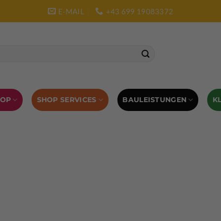
E-MAIL
+43 699 19083372
SHOP SERVICES
BAULEISTUNGEN
HOP
K
L AUSRÜSTUNG
BOULDERAUSRÜSTUNG
Abverkauf
Klettern
Chalkbag
Quickdraws
piton – Normal hook
 tool
Kletterführer
Kletterbekleidung
Klettergurte
tterschuhe
Kletterseil
Klettersteigsets
Klettertape
Reepschnur
Sicherungsbrillen
Selbstsicherungsschlinge
Eispickel
Eispickel Schutz
Hauen für Eisgeräte
Zubehör
ourengurte
LACD Biwaksack
Spaltenbergung
Steigeis
 hammer
Hand drill
Haulbag
Klemmkeile
Seilrol