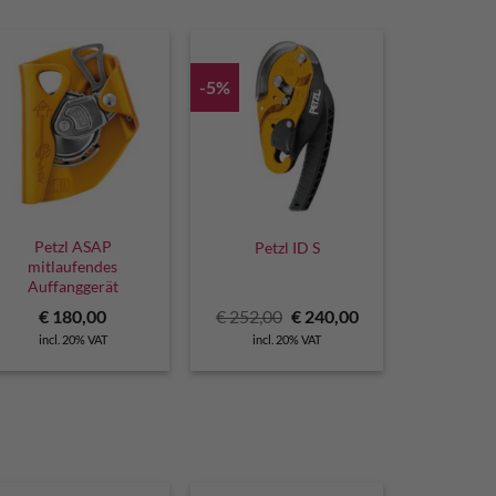
-5%
Petzl ASAP
Petzl ID S
mitlaufendes
Auffanggerät
Original
Current
€
180,00
€
252,00
€
240,00
price
price
incl. 20% VAT
incl. 20% VAT
was:
is:
€ 252,00.
€ 240,00.