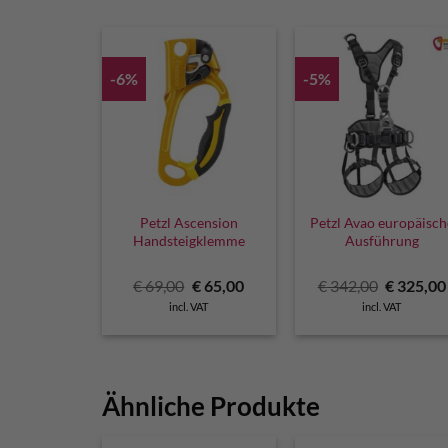
-6%
-5%
Petzl Ascension
Petzl Avao europäisch
Handsteigklemme
Ausführung
Original
Current
Original
€
69,00
€
65,00
€
342,00
€
325,00
price
price
price
incl. VAT
incl. VAT
was:
is:
was:
€ 69,00.
€ 65,00.
€ 342,00.
Ähnliche Produkte