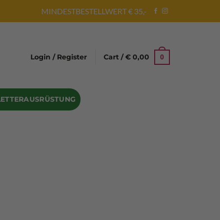
MINDESTBESTELLWERT € 35,-
Login / Register
Cart /
€
0,00
0
LETTERAUSRÜSTUNG
Abseilgeräte
Bandschlinge
Rock hammer
Geschenke für Kletterer
Climbing gloves
Kletterhelme
Kletter Trainingsbalken
Sicherungsgeräte
Seilsäcke
Seilrollen
 Eispickel – Eisgeräte
Eisschrauben
en
Steigeisen Ersatzteile – Zubehör
len
Skyhook Climbing