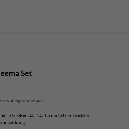
der Teleskop-Putzstöcke
Boulder accessories
Torque at expansion bolt
a climbing route
 and glue in bolt
What do expansion bolt think?
eema Set
rrent
ice
cl. 20% VAT
zzgl.
Versandkosten
99,75.
len in Größen 0.5, 1.0. 1.5 und 2.0. Entwickeln
Klemmwirkung.