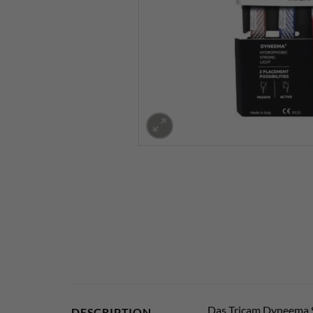
Das Tricam Dyneema S
DESCRIPTION