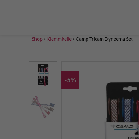
Steigklemmen – Seilklemmen
Boulder brushes
Chalkbag Bouldern
Chalk Klettern
Termine
EN 959 – UIAA 123 expansion bolt Standard
G
Set up a climbing route with expansion bolt
Set
Shop
»
Klemmkeile
»
Camp Tricam Dyneema Set
-5%