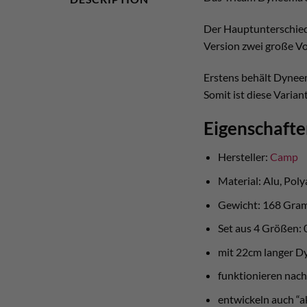
Der Hauptunterschied
Version zwei große Vor
Erstens behält Dyneem
Somit ist diese Varian
Eigenschaft
Hersteller:
Camp
Material: Alu, Pol
Gewicht: 168 Gr
Set aus 4 Größen: 0.
mit 22cm langer D
funktionieren nac
entwickeln auch “a