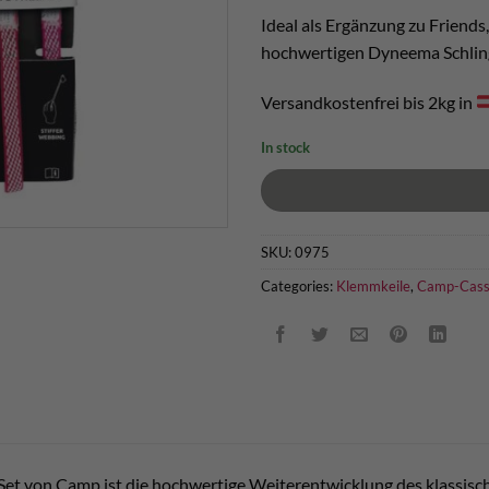
Ideal als Ergänzung zu Friends,
hochwertigen Dyneema Schlin
Versandkostenfrei bis 2kg in
In stock
SKU:
0975
Categories:
Klemmkeile
,
Camp-Cass
et von Camp ist die hochwertige Weiterentwicklung des klassis