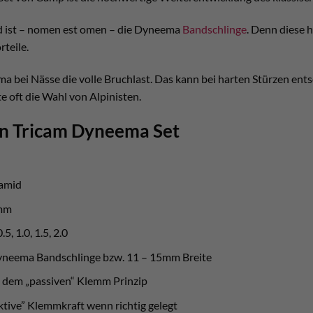
 ist – nomen est omen – die Dyneema
Bandschlinge
. Denn diese 
teile.
a bei Nässe die volle Bruchlast. Das kann bei harten Stürzen ents
te oft die Wahl von Alpinisten.
en Tricam Dyneema Set
yamid
amm
5, 1.0, 1.5, 2.0
yneema Bandschlinge bzw. 11 – 15mm Breite
h dem „passiven“ Klemm Prinzip
ktive” Klemmkraft wenn richtig gelegt