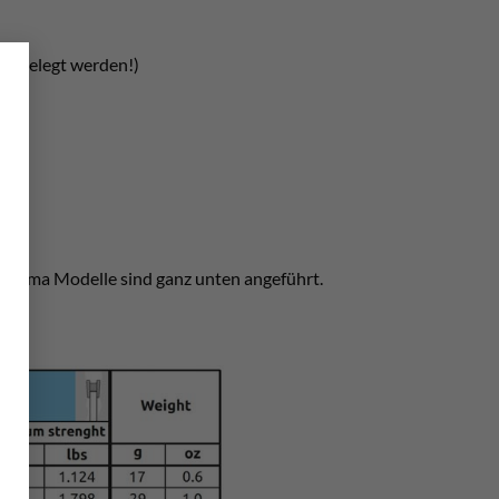
×
iss gelegt werden!)
yneema Modelle sind ganz unten angeführt.