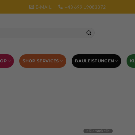
E-MAIL
+43 699 19083372
SHOP SERVICES
BAULEISTUNGEN
HOP
K
L AUSRÜSTUNG
BOULDERAUSRÜSTUNG
Abverkauf
Klettern
Chalkbag
Quickdraws
piton – Normal hook
 tool
Kletterführer
Kletterbekleidung
Klettergurte
tterschuhe
Kletterseil
Klettersteigsets
Klettertape
Reepschnur
Sicherungsbrillen
Selbstsicherungsschlinge
Eispickel
Eispickel Schutz
Hauen für Eisgeräte
Zubehör
ourengurte
LACD Biwaksack
Spaltenbergung
Steigeis
 hammer
Hand drill
Haulbag
Klemmkeile
Seilrol