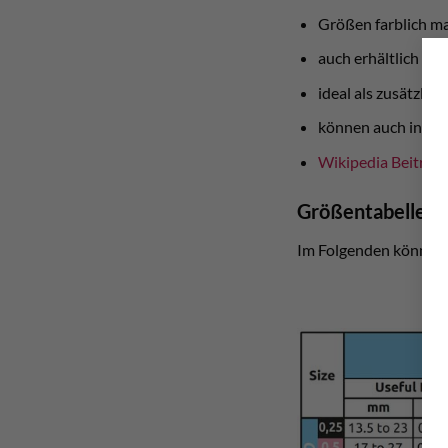
Größen farblich ma
auch erhältlich mit
ideal als zusätzli
können auch in nas
Wikipedia Beitrag
Größentabelle
Im Folgenden könnt ih