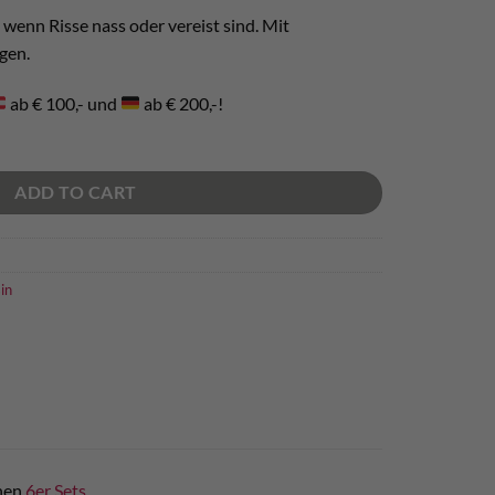
 wenn Risse nass oder vereist sind. Mit
gen.
ab € 100,- und
ab € 200,-!
ADD TO CART
in
chen
6er Sets
.