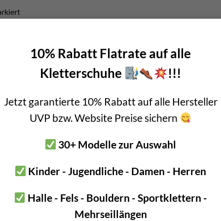
rkiert
 Polyamid Schlinge im 6er Set und als Evo Variante (kann quer in R
che Placements neben Friends
10% Rabatt Flatrate auf alle
se und vereiste Risse gelegt werden
Kletterschuhe
!!!
Jetzt garantierte 10% Rabatt auf alle Hersteller
UVP bzw. Website Preise sichern
r alle Maße für dieses Produkt aus der Tabelle entnehmen. Die D
30+ Modelle zur Auswahl
Kinder - Jugendliche - Damen - Herren
Halle - Fels - Bouldern - Sportklettern -
Mehrseillängen