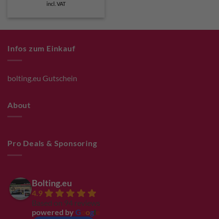
incl. VAT
Infos zum Einkauf
bolting.eu Gutschein
About
Pro Deals & Sponsoring
Bolting.eu
4.9
Based on 94 reviews
powered by
G
o
o
g
l
e