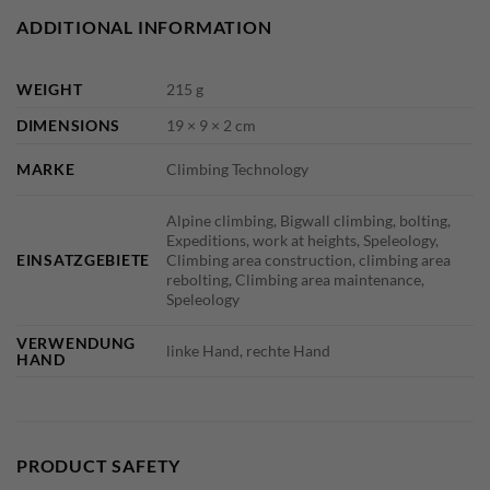
ADDITIONAL INFORMATION
WEIGHT
215 g
DIMENSIONS
19 × 9 × 2 cm
MARKE
Climbing Technology
Alpine climbing, Bigwall climbing, bolting,
Expeditions, work at heights, Speleology,
EINSATZGEBIETE
Climbing area construction, climbing area
rebolting, Climbing area maintenance,
Speleology
VERWENDUNG
linke Hand, rechte Hand
HAND
PRODUCT SAFETY