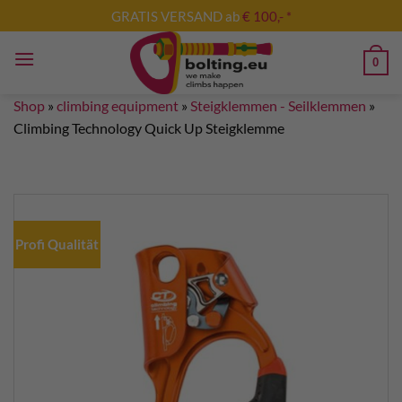
Skip
GRATIS VERSAND ab
€ 100,- *
to
content
0
Shop
»
climbing equipment
»
Steigklemmen - Seilklemmen
»
Climbing Technology Quick Up Steigklemme
Profi Qualität