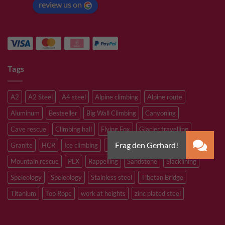
review us on
Tags
A2
A2 Steel
A4 steel
Alpine climbing
Alpine route
Aluminum
Bestseller
Big Wall Climbing
Canyoning
Cave rescue
Climbing hall
Flying Fox
Glacier travelling
Granite
HCR
Ice climbing
Inox
M8
M10
M12
Mountain rescue
PLX
Rappelling
Sandstone
Slacklining
Speleology
Speleology
Stainless steel
Tibetan Bridge
Titanium
Top Rope
work at heights
zinc plated steel