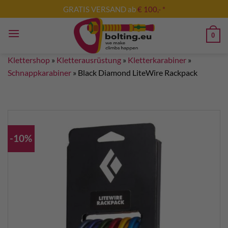
Zum
GRATIS VERSAND ab
€ 100,- *
Inhalt
springen
0
Klettershop
»
Kletterausrüstung
»
Kletterkarabiner
»
Schnappkarabiner
»
Black Diamond LiteWire Rackpack
-10%