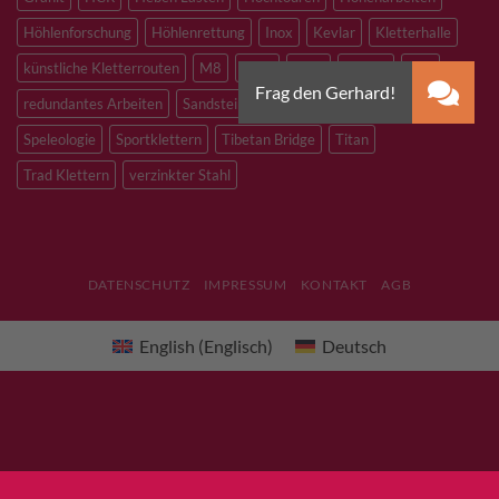
Höhlenforschung
Höhlenrettung
Inox
Kevlar
Kletterhalle
künstliche Kletterrouten
M8
M10
M12
Notfall
PLX
redundantes Arbeiten
Sandstein
Skitouren
Slacklining
Speleologie
Sportklettern
Tibetan Bridge
Titan
Trad Klettern
verzinkter Stahl
DATENSCHUTZ
IMPRESSUM
KONTAKT
AGB
English
(
Englisch
)
Deutsch