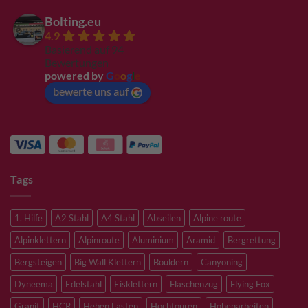
Bolting.eu
4.9
Basierend auf 94
Bewertungen
powered by
G
o
o
g
l
e
bewerte uns auf
Tags
1. Hilfe
A2 Stahl
A4 Stahl
Abseilen
Alpine route
Alpinklettern
Alpinroute
Aluminium
Aramid
Bergrettung
Bergsteigen
Big Wall Klettern
Bouldern
Canyoning
Dyneema
Edelstahl
Eisklettern
Flaschenzug
Flying Fox
Granit
HCR
Heben Lasten
Hochtouren
Höhenarbeiten