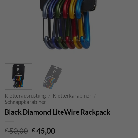
Kletterausrüstung
/
Kletterkarabiner
/
Schnappkarabiner
Black Diamond LiteWire Rackpack
Ursprünglicher
Aktueller
50,00
45,00
€
€
Preis
Preis