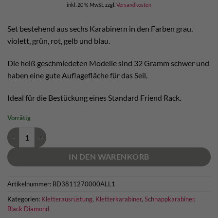
inkl. 20 % MwSt.
zzgl.
Versandkosten
war:
ist:
€ 50,00
€ 45,00.
Set bestehend aus sechs Karabinern in den Farben grau,
violett, grün, rot, gelb und blau.
Die heiß geschmiedeten Modelle sind 32 Gramm schwer und
haben eine gute Auflagefläche für das Seil.
Ideal für die Bestückung eines Standard Friend Rack.
Vorrätig
Black Diamond LiteWire Rackpack Menge
IN DEN WARENKORB
Artikelnummer:
BD3811270000ALL1
Kategorien:
Kletterausrüstung
,
Kletterkarabiner
,
Schnappkarabiner
,
Black Diamond