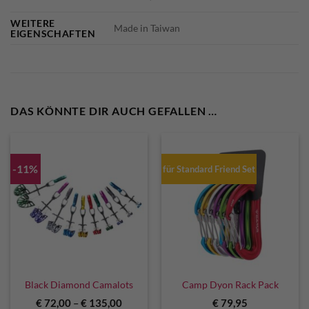
WEITERE
Made in Taiwan
EIGENSCHAFTEN
DAS KÖNNTE DIR AUCH GEFALLEN …
-11%
für Standard Friend Set
Black Diamond Camalots
Camp Dyon Rack Pack
€
72,00
–
€
135,00
€
79,95