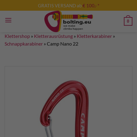
Zum
GRATIS VERSAND ab
€ 100,- *
Inhalt
springen
0
Klettershop
»
Kletterausrüstung
»
Kletterkarabiner
»
Schnappkarabiner
»
Camp Nano 22