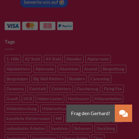
bewerte uns auf
Tags
1. Hilfe
A2 Stahl
A4 Stahl
Abseilen
Alpine route
Alpinklettern
Alpinroute
Aluminium
Aramid
Bergrettung
Bergsteigen
Big Wall Klettern
Bouldern
Canyoning
Dyneema
Edelstahl
Eisklettern
Flaschenzug
Flying Fox
Granit
HCR
Heben Lasten
Hochtouren
Höhenarbeiten
Höhlenforschung
Höhlenrettung
Inox
Kevlar
Kletterhalle
künstliche Kletterrouten
M8
M10
M12
Notfall
PLX
redundantes Arbeiten
Sandstein
Skitouren
Slacklining
Speleologie
Sportklettern
Tibetan Bridge
Titan