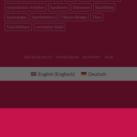
redundantes Arbeiten
Sandstein
Skitouren
Slacklining
Speleologie
Sportklettern
Tibetan Bridge
Titan
Trad Klettern
verzinkter Stahl
DATENSCHUTZ
IMPRESSUM
KONTAKT
AGB
English
(
Englisch
)
Deutsch