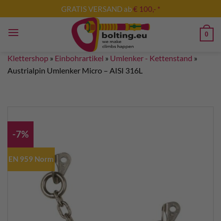
Zum
GRATIS VERSAND ab
€ 100,- *
Inhalt
springen
0
Klettershop
»
Einbohrartikel
»
Umlenker - Kettenstand
»
Austrialpin Umlenker Micro – AISI 316L
-7%
EN 959 Norm