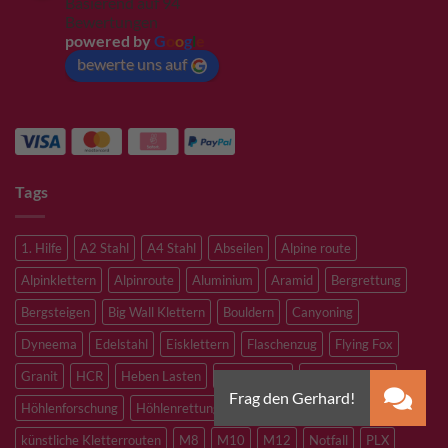
Basierend auf 94
Bewertungen
powered by
G
o
o
g
l
e
bewerte uns auf
Tags
1. Hilfe
A2 Stahl
A4 Stahl
Abseilen
Alpine route
Alpinklettern
Alpinroute
Aluminium
Aramid
Bergrettung
Bergsteigen
Big Wall Klettern
Bouldern
Canyoning
Dyneema
Edelstahl
Eisklettern
Flaschenzug
Flying Fox
Granit
HCR
Heben Lasten
Hochtouren
Höhenarbeiten
Höhlenforschung
Höhlenrettung
Inox
Kevlar
Kletterhalle
künstliche Kletterrouten
M8
M10
M12
Notfall
PLX