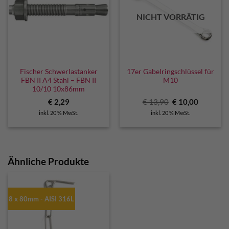
NICHT VORRÄTIG
Fischer Schwerlastanker
17er Gabelringschlüssel für
FBN II A4 Stahl – FBN II
M10
10/10 10x86mm
Ursprünglicher
Aktuelle
€
2,29
€
13,90
€
10,00
Preis
Preis
inkl. 20 % MwSt.
inkl. 20 % MwSt.
war:
ist:
€ 13,90
€ 10,00.
Ähnliche Produkte
8 x 80mm - AISI 316L