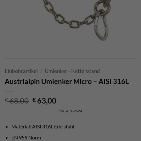
Einbohrartikel
/
Umlenker - Kettenstand
Austrialpin Umlenker Micro – AISI 316L
Ursprünglicher
Aktueller
68,00
63,00
€
€
Preis
Preis
inkl. 20 % MwSt.
war:
ist:
€ 68,00
€ 63,00.
Material: AISI 316L Edelstahl
EN 959 Norm