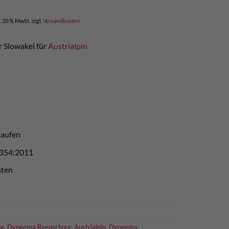
l. 20 % MwSt.
zzgl.
Versandkosten
er Slowakei für
Austrialpin
laufen
 354:2011
ten
ge
,
Dyneema Reepschnur
,
Austrialpin
,
Dyneema