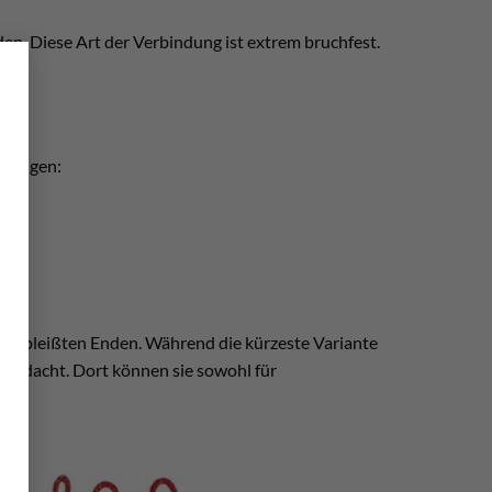
en. Diese Art der Verbindung ist extrem bruchfest.
×
n Längen:
 gespleißten Enden. Während die kürzeste Variante
u gedacht. Dort können sie sowohl für