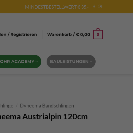
MINDESTBESTELLWERT € 35,-
n / Registrieren
Warenkorb /
€
0,00
0
BOHR ACADEMY
BAULEISTUNGEN
hlinge
/
Dyneema Bandschlingen
neema Austrialpin 120cm