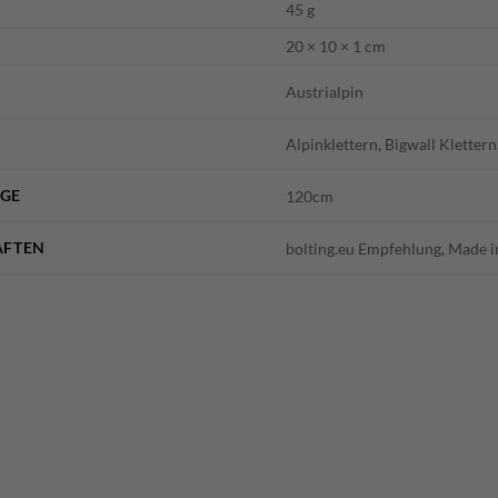
45 g
20 × 10 × 1 cm
Austrialpin
Alpinklettern, Bigwall Klettern
NGE
120cm
AFTEN
bolting.eu Empfehlung, Made 