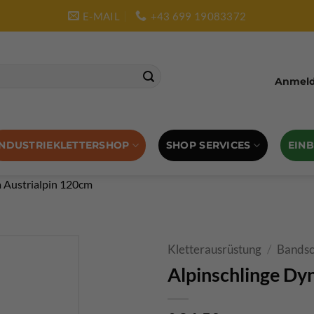
E-MAIL
+43 699 19083372
Anmelde
SHOP SERVICES
EIN
INDUSTRIEKLETTERSHOP
 Austrialpin 120cm
Kletterausrüstung
/
Bandsc
Alpinschlinge Dy