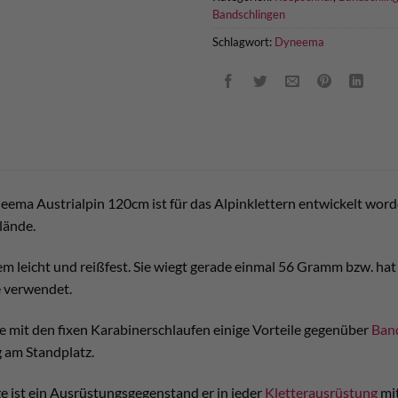
Bandschlingen
Schlagwort:
Dyneema
eema Austrialpin 120cm ist für das Alpinklettern entwickelt wor
lände.
em leicht und reißfest. Sie wiegt gerade einmal 56 Gramm bzw. hat
e verwendet.
e mit den fixen Karabinerschlaufen einige Vorteile gegenüber
Ban
 am Standplatz.
e ist ein Ausrüstungsgegenstand er in jeder
Kletterausrüstung
mit