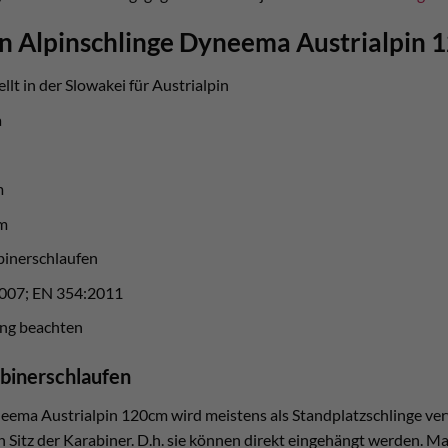
n Alpinschlinge Dyneema Austrialpin 
ellt in der Slowakei für Austrialpin
a
m
m
binerschlaufen
007; EN 354:2011
ng beachten
binerschlaufen
eema Austrialpin 120cm wird meistens als Standplatzschlinge ve
n Sitz der Karabiner. D.h. sie können direkt eingehängt werden. Ma