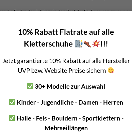
ass die Enden der Schlinge in den Rest der Schlinge verwoben werd
e Schlinge auch ideal, um sie in Reihe zu schalten.
10% Rabatt Flatrate auf alle
yneema Austrialpin 120cm – eine von 3 Größen
Kletterschuhe
!!!
 eine von drei dieser Serie. Die Produktreihe umfasst die folgende
Jetzt garantierte 10% Rabatt auf alle Hersteller
UVP bzw. Website Preise sichern
30+ Modelle zur Auswahl
twas andere Verwendung. Was sie allerdings gemein haben sind die
erwendet wird, sind die beiden anderen eher für den Standplatzba
Kinder - Jugendliche - Damen - Herren
s auch Ausgleichsverankerung genutzt werden.
Halle - Fels - Bouldern - Sportklettern -
Mehrseillängen