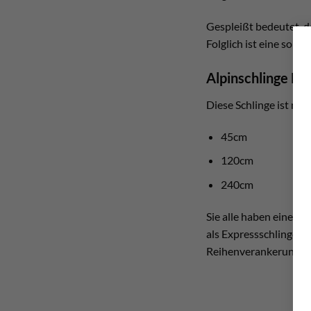
Gespleißt bedeutet, d
Folglich ist eine solch
Alpinschlinge D
Diese Schlinge ist nur
45cm
120cm
240cm
Sie alle haben eine e
als Expressschlinge v
Reihenverankerung al