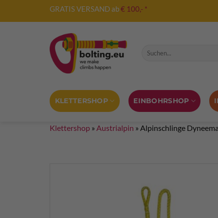
Zum
GRATIS VERSAND ab
€ 100,- *
Inhalt
springen
Suche nach:
KLETTERSHOP
EINBOHRSHOP
Klettershop
»
Austrialpin
»
Alpinschlinge Dyneema