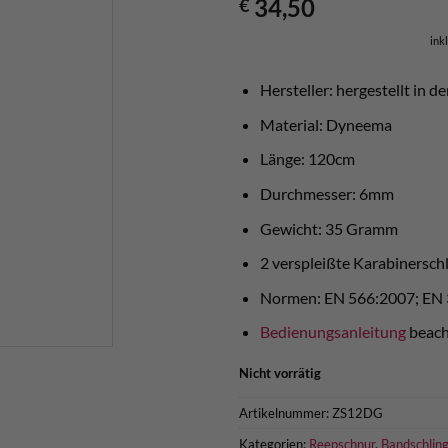
34,50
€
ink
Hersteller: hergestellt in d
Material: Dyneema
Länge: 120cm
Durchmesser: 6mm
Gewicht: 35 Gramm
2 verspleißte Karabinersch
Normen: EN 566:2007; EN
Bedienungsanleitung
beach
Nicht vorrätig
Artikelnummer:
ZS12DG
Kategorien:
Reepschnur
,
Bandschlin